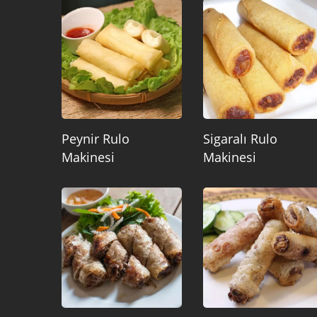
Peynir Rulo
Sigaralı Rulo
Makinesi
Makinesi