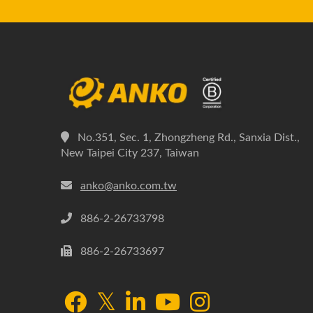
büyük ölçüde tasarruf sağlar.
Standımızı ziyaret etmeyi
planlıyorsanız, lütfen aşağıdaki formu
doldurmak için REZERVASYON
simgesine tıklayın. Bir ziyaret
ayarlayacağız ve size yardımcı olması
için profesyonel bir mühendis
No.351, Sec. 1, Zhongzheng Rd., Sanxia Dist.,
atayacağız.
New Taipei City 237, Taiwan
anko@anko.com.tw
886-2-26733798
886-2-26733697