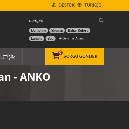
DESTEK
TÜRKÇE
Dumpling
Shumai
Bahar Rulosu
Gelişmiş Arama
Lumpia
Bao
0
İLETIŞIM
SORGU GÖNDER
an - ANKO