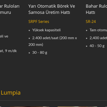
r Ruloları
Yarı Otomatik Börek Ve
Bahar Rulo
amuru
Samosa Üretim Hattı
Hattı
SRPF Series
SR-24
Yüksek kapasiteli
Tam otoma
li ve
2.400 adet/saat (200 mm x
2,400 ade
200 mm)
40 - 50 g
at, 9 m/dk
30 - 80 g
:
Lumpia