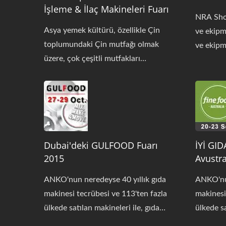
İşleme & İlaç Makineleri Fuarı
NRA Sho
Asya yemek kültürü, özellikle Çin
ve ekipm
toplumundaki Çin mutfağı olmak
ve ekipm
üzere, çok çeşitli mutfakları
operatör
kapsamaktadır. Küreselleşme ile
konaklam
birlikte, ülkeler arasındaki sınırlar
getiriyor
zamanla belirsizleşir ve bu durum,
katılımcı
füzyon mutfaklar ve yaratıcı tariflerle
yeni ürün
birlikte gelir. ANKO, 113 ülkeye
Yeni gıda
başarıyla ihraç edilen ve geleneksel
Dubai'deki GULFOOD Fuarı
İYİ GID
birinci 
2015
Avustra
etnik yemekler ile yenilikçi gıda
fuar ola
ürünleri de dahil olmak üzere 265 çeşit
ayrıca t
ANKO'nun neredeyse 40 yıllık gıda
ANKO'nun
gıda üretebilen gıda makineleri
ürünü ür
makinesi tecrübesi ve 113'ten fazla
makinesi
üretiminde 40 yıllık deneyime sahiptir.
700XL, 
ülkede satılan makineleri ile, gıda
ülkede sa
Ayrıca, makine özelleştirmesi bireysel
800 - se
endüstrisinde ihtiyacınız olan her şey
endüstri