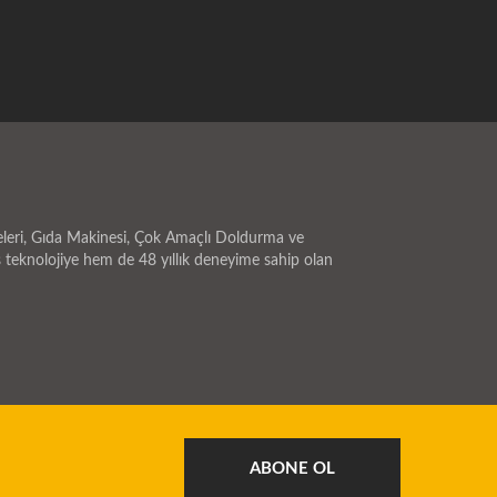
ON
REZERVASYON simgesine tıklayın.
ANKO'da. Gıda makinesi danışmanlığı
5'te
en
İlginizi çeken makine hakkında faydalı
için ANKO ile GULFOOD 2015'te
e bir
bir tanıtım sağlamak için bir ziyaret
buluşun.
rdımcı
ayarlayacağız. Sizi standımızda
rmeyi
görmeyi dört gözle bekliyoruz.
yonel
Profesyonel mühendislerimiz size
ı olmaya
yardımcı olmaya hazır.
eleri, Gıda Makinesi, Çok Amaçlı Doldurma ve
 teknolojiye hem de 48 yıllık deneyime sahip olan
ABONE OL