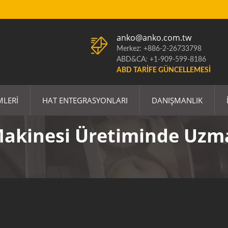
anko@anko.com.tw
Merkez: +886-2-26733798
ABD&CA: +1-909-599-8186
ABD TARIFE GÜNCELLEMESI
MLERI
HAT ENTEGRASYONLARI
DANIŞMANLIK
Makinesi Üretiminde Uzm