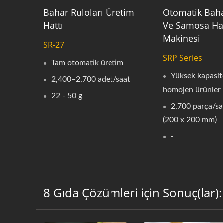
Bahar Ruloları Üretim
Otomatik Baha
Hattı
Ve Samosa H
Makinesi
SR-27
SRP Series
Tam otomatik üretim
Yüksek kapasite
2,400–2,700 adet/saat
homojen ürünler
22 - 50 g
2,700 parça/sa
(200 x 200 mm)
-
8 Gıda Çözümleri için Sonuç(lar)