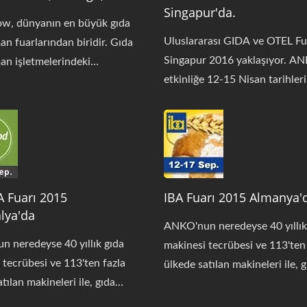
Singapur'da.
w, dünyanın en büyük gıda
Uluslararası GIDA ve OTEL Fu
an fuarlarından biridir. Gıda
Singapur 2016 yaklaşıyor. A
an işletmelerindeki
etkinliğe 12-15 Nisan tarihleri
ler de dahil olmak üzere,
arasında katılacak, lütfen bizi 
a sektörü liderlerini bir araya
etmekte tereddüt etmeyin. Da
. Yaklaşık 30 ülkeden
bilgiye ihtiyacınız olursa, bizi
lar, trendleri belirlemek ve
iletişime geçmekten çekinmey
leri sergilemek için fuardalar.
ANKO size en profesyonel hiz
 teknolojilerini ve trendlerini
A Fuarı 2015
sunacaktır. Ekran makineleri
IBA Fuarı 2015 Almanya'
elden öğrenmek için önemli bir
lya'da
700XL, EA-100KA, SD-97W, 
rak kabul edilmektedir. ANKO
ANKO'nun neredeyse 40 yıllık
97SS'tir. Bu makinelerle ilgili 
oplamda yüzden fazla gıda
 neredeyse 40 yıllık gıda
makinesi tecrübesi ve 113'ten
fazla bilgi için lütfen aşağıdaki 
etebilen dört makine - HLT-
 tecrübesi ve 113'ten fazla
ülkede satılan makineleri ile, 
inceleyin. Standımızı ziyaret 
EA-100KA, SD-97W ve SB-
tılan makineleri ile, gıda
endüstrisinde ihtiyacınız olan
planlıyorsanız, lütfen aşağıda
rgilemeye hazırlanıyor. Bu
sinde ihtiyacınız olan her şey
ANKO'da. Gıda makinesi danı