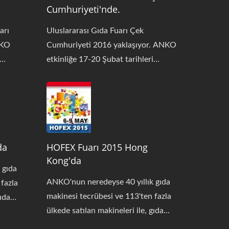
Cumhuriyeti'nde.
arı
Uluslararası Gıda Fuarı Çek
NKO
Cumhuriyeti 2016 yaklaşıyor. ANKO
etkinliğe 17-20 Şubat tarihleri
ziyaret
arasında katılacak, lütfen bizi ziyaret
ha fazla
etmekte tereddüt etmeyin. Daha fazla
mle
bilgiye ihtiyacınız olursa, bizimle
in.
iletişime geçmekten çekinmeyin.
metleri
ANKO size en profesyonel hizmetleri
 HLT-
da
sunacaktır. Ekran makineleri HLT-
HOFEX Fuarı 2015 Hong
Kong'da
SD-
700XL, SD-97W'dir. Bu iki makine
 gıda
daha
hakkında daha fazla bilgi için lütfen
ANKO'nun neredeyse 40 yıllık gıda
 fazla
bilgileri
aşağıdaki bilgileri inceleyin. Standımızı
makinesi tecrübesi ve 113'ten fazla
gıda
etmeyi
ziyaret etmeyi planlıyorsanız, lütfen
ülkede satılan makineleri ile, gıda
 her şey
ki formu
aşağıdaki formu doldurmak için
endüstrisinde ihtiyacınız olan her şey
şmanlığı