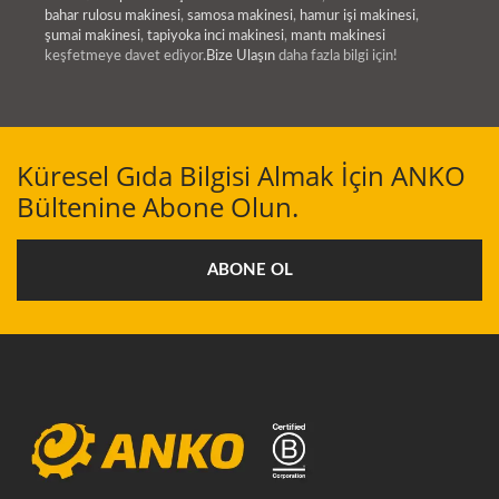
bahar rulosu makinesi
,
samosa makinesi
,
hamur işi makinesi
,
şumai makinesi
,
tapiyoka inci makinesi
,
mantı makinesi
keşfetmeye davet ediyor.
Bize Ulaşın
daha fazla bilgi için!
Küresel Gıda Bilgisi Almak İçin ANKO
Bültenine Abone Olun.
ABONE OL