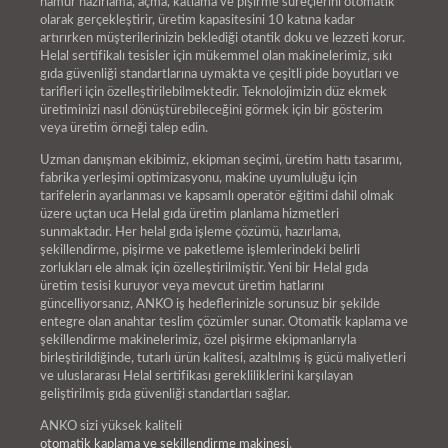
hamur hazırlama, açma, katlama ve pişirme süreçlerini otomatik
olarak gerçekleştirir, üretim kapasitesini 10 katına kadar
artırırken müşterilerinizin beklediği otantik doku ve lezzeti korur.
Helal sertifikalı tesisler için mükemmel olan makinelerimiz, sıkı
gıda güvenliği standartlarına uymakta ve çeşitli pide boyutları ve
tarifleri için özelleştirilebilmektedir. Teknolojimizin düz ekmek
üretiminizi nasıl dönüştürebileceğini görmek için bir gösterim
veya üretim örneği talep edin.
Uzman danışman ekibimiz, ekipman seçimi, üretim hattı tasarımı,
fabrika yerleşimi optimizasyonu, makine uyumluluğu için
tarifelerin ayarlanması ve kapsamlı operatör eğitimi dahil olmak
üzere uçtan uca Helal gıda üretim planlama hizmetleri
sunmaktadır. Her helal gıda işleme çözümü, hazırlama,
şekillendirme, pişirme ve paketleme işlemlerindeki belirli
zorlukları ele almak için özelleştirilmiştir. Yeni bir Helal gıda
üretim tesisi kuruyor veya mevcut üretim hatlarını
güncelliyorsanız, ANKO iş hedeflerinizle sorunsuz bir şekilde
entegre olan anahtar teslim çözümler sunar. Otomatik kaplama ve
şekillendirme makinelerimiz, özel pişirme ekipmanlarıyla
birleştirildiğinde, tutarlı ürün kalitesi, azaltılmış iş gücü maliyetleri
ve uluslararası Helal sertifikası gerekliliklerini karşılayan
geliştirilmiş gıda güvenliği standartları sağlar.
ANKO sizi yüksek kaliteli
otomatik kaplama ve şekillendirme makinesi
,