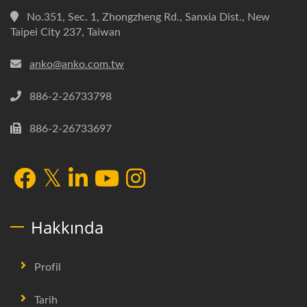
No.351, Sec. 1, Zhongzheng Rd., Sanxia Dist., New
Taipei City 237, Taiwan
anko@anko.com.tw
886-2-26733798
886-2-26733697
Hakkında
Profil
Tarih