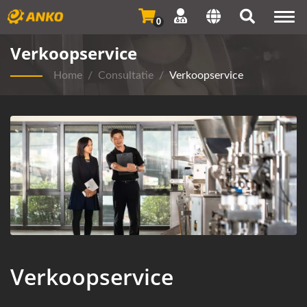
Togg
0
navi
Verkoopservice
Home
/
Consultatie
/
Verkoopservice
Verkoopservice