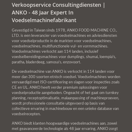
Verkoopservice Consultingdiensten |
ANKO - 48 Jaar Expert In
Voedselmachinefabrikant
Gevestigd in Taiwan sinds 1978, ANKO FOOD MACHINE CO.,
LTD. is een leverancier van voedselmachines en adviesdiensten
voor voedselproductie in de markten voor voedselmachines,
voedselmachines, multifunctionele vul- en vormmachines.
Voedselmachines verkocht aan 114 landen, inclusief
voedselbereidingsmachines voor dumplings, shumai, loempia's,
paratha, bladerdeeg, samosa's, enzovoort.
De voedselmachine van ANKO is verkocht in 114 landen voor
meer dan 300 soorten etnisch voedsel. Voedselmachines worden
vervaardigd met ISO-certificering en slagen voor inspecties zoals
CE en UL. ANKO heeft verder premium oplossingen voor
voedselproductie aangeboden. Ongeacht of het gaat om turnkey
planning, receptoptimalisatie, malaanpassing of machineproeven,
wordt professionele consultatie uitgevoerd op basis van
collectieve ervaring in machinebouw en een unieke database van
voedselrecepten.
ANKO biedt klanten hoogwaardige voedselmachines aan, zowel
met geavanceerde technologie als 48 jaar ervaring, ANKO zorgt