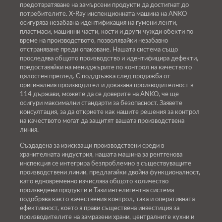
предотвратяване на замърсени продукти да достигнат до
потребителите. X-Ray инспекционната машина на ANKO
осигурява незабавна идентификация на гумени ленти,
пластмаси, машинни части, кости и други чужди обекти по
време на производството, позволявайки незабавно
отстраняване преди опаковане. Нашата система също
проследява общото производство и идентифицира дефекти,
предоставяйки на мениджърите по контрол на качеството
цялостен преглед. С поддръжка след продажба от
оригиналния производител и доказана производителност в
114 държави, можете да се доверите на ANKO, че ще
осигури максимални стандарти за безопасност. Заявете
консултация, за да откриете как нашите решения за контрол
на качеството могат да защитят вашата производствена
линия.
Създадена за изискващи производствени среди в
хранителната индустрия, нашата машина за рентгенова
инспекция се интегрира безпроблемно в съществуващите
производствени линии, предлагайки двойна функционалност,
като едновременно изчислява общото количество
произведени продукти и Тази интелигентна система
подобрява както качествения контрол, така и оперативната
ефективност, което я прави съществена инвестиция за
производителите на замразени храни, централните кухни и