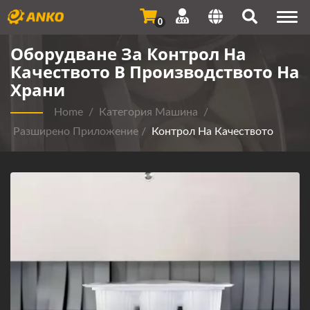
Togg
0
navi
Оборудване За Контрол На
Качеството В Производството На
Храни
Home
/
Категория Машина
/
Разширено Приложение
/
Контрол На Качеството