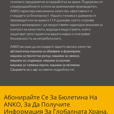
големите предприятия за преработка на храни. Подкрепен от
следпродажбените услуги на оригиналния производител,
ANKO гарантира максимално качество, ефективност и
стандарти за безопасност. Нашата техника е доверена от
производители на храни в 114 държави, което отразява
нашата ангажираност да предоставяме надеждни решения за
контрол на качеството, водещи в индустрията, които
защитават репутацията на вашата марка и осигуряват
безопасността на потребителите.
ANKO ви кани да изследвате нашето високо качество
автоматична машина за обвиване и формиране
,
машина за пролетни рулца
,
машина за самоси
,
машина за сладкиши
,
машина за шумаи
,
машина за тапиока перли
,
машина за пелмени
.
Свържете се с нас
за повече подробности!
Абонирайте Се За Бюлетина На
ANKO, За Да Получите
Информация За Глобалната Храна.