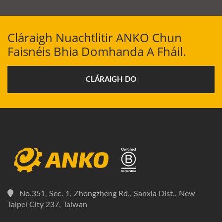
Cláraigh Nuachtlitir ANKO Chun
Faisnéis Bhia Domhanda A Fháil.
CLÁRAIGH DO
No.351, Sec. 1, Zhongzheng Rd., Sanxia Dist., New
Taipei City 237, Taiwan