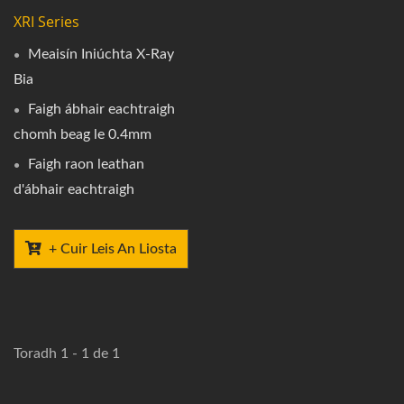
XRI Series
Meaisín Iniúchta X-Ray
Bia
Faigh ábhair eachtraigh
chomh beag le 0.4mm
Faigh raon leathan
d'ábhair eachtraigh
+ Cuir Leis An Liosta
Toradh 1 - 1 de 1