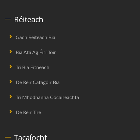
Réiteach
Gach Réiteach Bia
Bia Atá Ag Éirí Tóir
Trí Bia Eitneach
De Réir Catagóir Bia
Trí Mhodhanna Cócaireachta
De Réir Tíre
Tacaíocht