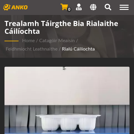
Togg
0
navi
Trealamh Táirgthe Bia Rialaithe
Cáilíochta
Home
/
Catagóir Meaisín
/
Feidhmíocht Leathnaithe
/
Rialú Cáilíochta