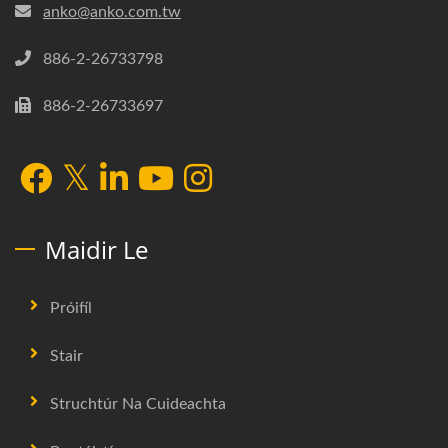
anko@anko.com.tw
886-2-26733798
886-2-26733697
Maidir Le
Próifíl
Stair
Struchtúr Na Cuideachta