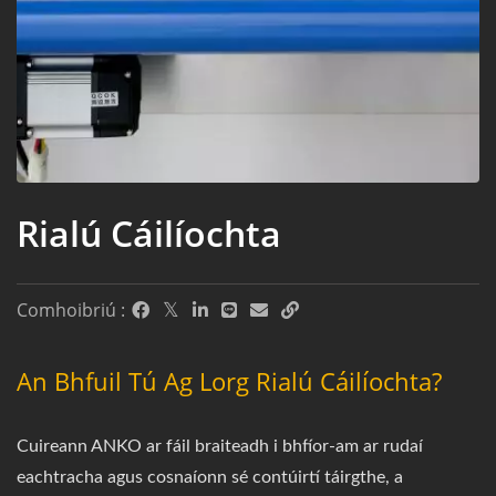
Rialú Cáilíochta
Comhoibriú :
An Bhfuil Tú Ag Lorg Rialú Cáilíochta?
Cuireann ANKO ar fáil braiteadh i bhfíor-am ar rudaí
eachtracha agus cosnaíonn sé contúirtí táirgthe, a