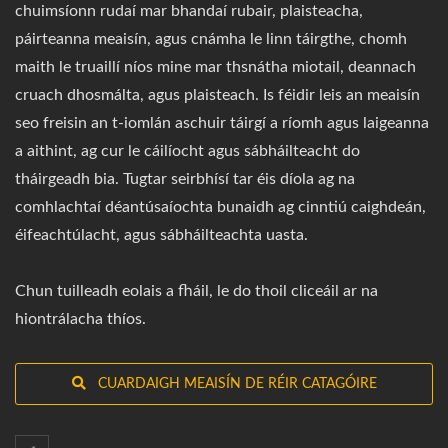
chuimsíonn rudaí mar bhandaí rubair, plaisteacha,
páirteanna meaisín, agus cnámha le linn táirgthe, chomh
maith le truaillí níos mine mar thsnátha miotail, deannach
cruach dhosmálta, agus plaisteach. Is féidir leis an meaisín
seo freisin an t-iomlán aschuir táirgí a ríomh agus laigeanna
a aithint, ag cur le cáilíocht agus sábháilteacht do
tháirgeadh bia. Tugtar seirbhísí tar éis díola ag na
comhlachtaí déantúsaíochta bunaidh ag cinntiú caighdeán,
éifeachtúlacht, agus sábháilteachta uasta.
Chun tuilleadh eolais a fháil, le do thoil cliceáil ar na
hiontrálacha thíos.
CUARDAIGH MEAISÍN DE RÉIR CATAGÓIRE