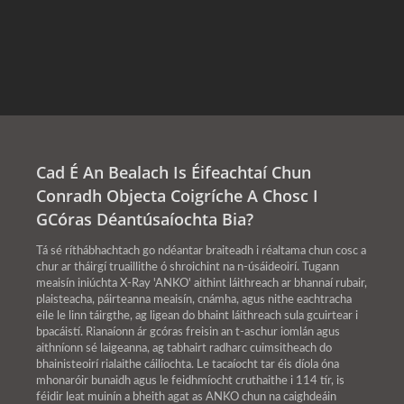
Cad É An Bealach Is Éifeachtaí Chun
Conradh Objecta Coigríche A Chosc I
GCóras Déantúsaíochta Bia?
Tá sé ríthábhachtach go ndéantar braiteadh i réaltama chun cosc a
chur ar tháirgí truaillithe ó shroichint na n-úsáideoirí. Tugann
meaisín iniúchta X-Ray 'ANKO' aithint láithreach ar bhannaí rubair,
plaisteacha, páirteanna meaisín, cnámha, agus nithe eachtracha
eile le linn táirgthe, ag ligean do bhaint láithreach sula gcuirtear i
bpacáistí. Rianaíonn ár gcóras freisin an t-aschur iomlán agus
aithníonn sé laigeanna, ag tabhairt radharc cuimsitheach do
bhainisteoirí rialaithe cáilíochta. Le tacaíocht tar éis díola óna
mhonaróir bunaidh agus le feidhmíocht cruthaithe i 114 tír, is
féidir leat muinín a bheith agat as ANKO chun na caighdeáin