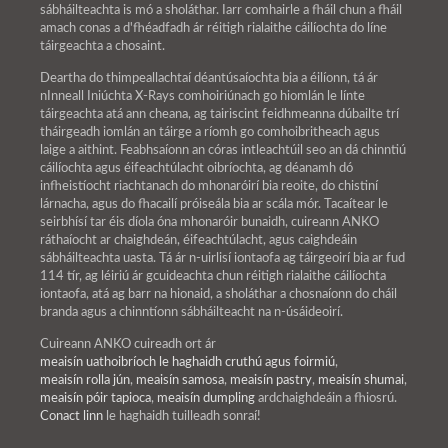
sábháilteachta is mó a sholáthar. Iarr comhairle a fháil chun a fháil
amach conas a d'fhéadfadh ár réitigh rialaithe cáilíochta do líne
táirgeachta a chosaint.
Deartha do thimpeallachtaí déantúsaíochta bia a éilíonn, tá ár
nInneall Iniúchta X-Rays comhoiriúnach go hiomlán le línte
táirgeachta atá ann cheana, ag tairiscint feidhmeanna dúbailte trí
tháirgeadh iomlán an táirge a ríomh go comhoibritheach agus
laige a aithint. Feabhsaíonn an córas intleachtúil seo an dá chinntiú
cáilíochta agus éifeachtúlacht oibríochta, ag déanamh dó
infheistíocht riachtanach do mhonaróirí bia reoite, do chistiní
lárnacha, agus do fhacailí próiseála bia ar scála mór. Tacaítear le
seirbhísí tar éis díola óna mhonaróir bunaidh, cuireann ANKO
ráthaíocht ar chaighdeán, éifeachtúlacht, agus caighdeáin
sábháilteachta uasta. Tá ár n-uirlisí iontaofa ag táirgeoirí bia ar fud
114 tír, ag léiriú ár gcuideachta chun réitigh rialaithe cáilíochta
iontaofa, atá ag barr na hionaid, a sholáthar a chosnaíonn do cháil
branda agus a chinntíonn sábháilteacht na n-úsáideoirí.
Cuireann ANKO cuireadh ort ár
meaisín uathoibríoch le haghaidh cruthú agus foirmiú
,
meaisín rolla jún
,
meaisín samosa
,
meaisín pastry
,
meaisín shumai
,
meaisín póir tapioca
,
meaisín dumpling
ardchaighdeáin a fhiosrú.
Conact linn
le haghaidh tuilleadh sonraí!