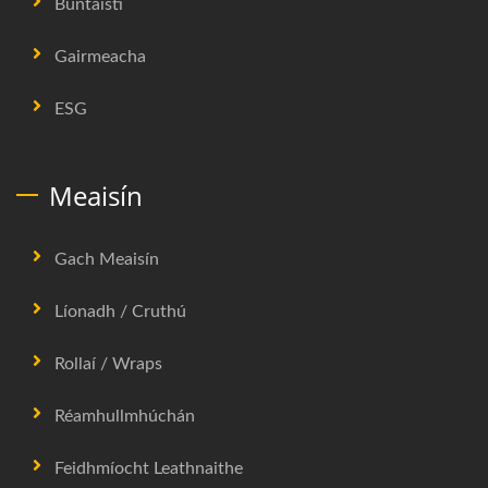
Buntáistí
Gairmeacha
ESG
Meaisín
Gach Meaisín
Líonadh / Cruthú
Rollaí / Wraps
Réamhullmhúchán
Feidhmíocht Leathnaithe