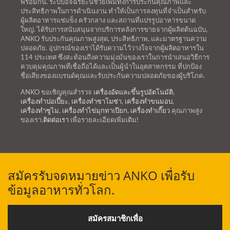
พร้อมกัน. ระบบอัจฉริยะนี้ช่วยเพิ่มทั้งการประกันคุณภาพและ
ประสิทธิภาพในการดำเนินงาน ทำให้เป็นการลงทุนที่จำเป็นสำหรับ
ผู้ผลิตอาหารแช่แข็ง ครัวกลาง และสถานที่แปรรูปอาหารขนาด
ใหญ่. ได้รับการสนับสนุนจากบริการหลังการขายจากผู้ผลิตต้นฉบับ,
ANKO รับประกันคุณภาพสูงสุด, ประสิทธิภาพ, และมาตรฐานความ
ปลอดภัย. อุปกรณ์ของเราได้รับความไว้วางใจจากผู้ผลิตอาหารใน
114 ประเทศ ซึ่งสะท้อนถึงความมุ่งมั่นของเราในการนำเสนอวิธีการ
ควบคุมคุณภาพที่เชื่อถือได้และเป็นผู้นำในอุตสาหกรรม ที่ปกป้อง
ชื่อเสียงของแบรนด์คุณและรับประกันความปลอดภัยของผู้บริโภค.
ANKO ขอเชิญคุณสำรวจ
เครื่องอัดและขึ้นรูปอัตโนมัติ
,
เครื่องทำปอเปี๊ยะ
,
เครื่องทำซาโมซ่า
,
เครื่องทำขนมอบ
,
เครื่องทำซูไม
,
เครื่องทำไข่มุกทาเปียก
,
เครื่องทำเกี๊ยว
คุณภาพสูง
ของเรา.
ติดต่อเรา
เพื่อรายละเอียดเพิ่มเติม!
สมัครรับจดหมายข่าว ANKO เพื่อรับ
ข้อมูลอาหารทั่วโลก.
สมัครสมาชิกเพื่อ