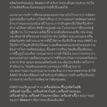
ผลิตภัณฑ์ของคุณ. ติดต่อเราสำหรับการประเมินความสามารถใน
การผลิตฟรีและข้อเสนออุปกรณ์ที่ปรับแต่งได้.
แนวทางการบริการที่ครอบคลุมของเราขยายไปไกลกว่าการจัดหา
อุปกรณ์เพื่อรวมถึงการให้คำปรึกษาการวางแผนการผลิตอย่างครบ
ถ้วน การออกแบบเลย์เอาต์โรงงาน การปรับสูตรเพื่อให้เครื่องจักร
ทำงานได้อย่างมีประสิทธิภาพสูงสุด และโปรแกรมการฝึกอบรมผู้
ปฏิบัติงาน. ไม่ว่าคุณจะผลิตเกี๊ยวแบบดั้งเดิมของเอเชีย เช่น มันดู
และคินคาลี หรือของหวานยุโรป เช่น โคปีตกาและเคเนดเล หรือ
ผลิตภัณฑ์พาสต้าและอาหารที่มีไส้ต่างๆ ทีมที่ปรึกษาของ ANKO จะ
ให้บริการโซลูชันที่ปรับให้เหมาะสมซึ่งตอบสนองทุกด้านของความ
ต้องการในการผลิตของคุณ. ตั้งแต่การเตรียมวัตถุดิบเบื้องต้นและ
การขึ้นรูปไปจนถึงการปรุงอาหาร การทำให้เย็น และการบรรจุ เรา
ออกแบบสายการผลิตแบบบูรณาการที่รับประกันความปลอดภัยของ
อาหาร รักษาคุณภาพของผลิตภัณฑ์ และเพิ่มประสิทธิภาพในการ
ดำเนินงาน. โซลูชันแบบครบวงจรของเรามีพื้นฐานจาก
ประสบการณ์การแปรรูปอาหารแช่แข็งมากว่าหลายทศวรรษ ทำให้
ANKO ตัวเลือกที่ต้องการสำหรับธุรกิจที่ต้องการสร้างหรือปรับปรุง
ความสามารถในการผลิตอาหารต้มของตน.
ANKO ขอเชิญคุณสำรวจ
เครื่องอัดและขึ้นรูปอัตโนมัติ
,
เครื่องทำปอเปี๊ยะ
,
เครื่องทำซาโมซ่า
,
เครื่องทำขนมอบ
,
เครื่องทำซูไม
,
เครื่องทำไข่มุกทาเปียก
,
เครื่องทำเกี๊ยว
คุณภาพสูง
ของเรา.
ติดต่อเรา
เพื่อรายละเอียดเพิ่มเติม!