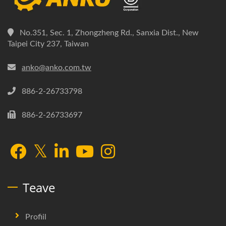
No.351, Sec. 1, Zhongzheng Rd., Sanxia Dist., New
Taipei City 237, Taiwan
anko@anko.com.tw
886-2-26733798
886-2-26733697
Teave
Profiil