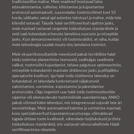
traditsioonilise maitse. Meie seadmed teostavad taina
ettevalmistamise, rullimise, kihistamise ja küpsetamise
protsessid automaatselt, suurendades tootmisvõimet kuni 10
korda, säilitades samal ajal autentse tekstuuri ja maitse, mida teie
kliendid ootavad. Täiuslik halal-sertifitseeritud rajatiste jaoks,
meie masinad vastavad rangetele toiduohutuse standarditele ja
neid saab kohandada erinevate lameleiva suuruste ja retseptide
jaoks. Küsi demonstreerimist või tootmisnäidist, et näha, kuidas
meie tehnoloogia suudab muuta sinu lameleiva tootmist.
Meie ekspertkonsultantide meeskond pakub terviklikke halal-
toidu tootmise planeerimise teenuseid, sealhulgas seadmete
valikut, tootmisliini kujundamist, tehase paigutuse optimeerimist,
retseptide kohandamist masinate ühilduvuse jaoks ja põhjalikku
operaatorite koolitust. Iga halal-toidu töötlemise lahendus on
kohandatud, et lahendada konkreetseid väljakutseid
valmistamise, vormimise, küpsetamise ja pakendamise
protsessides. Olgu tegemist uue halal-toidu tootmisettevõtte
rajamise või olemasolevate tootmisliinide uuendamisega, ANKO
pakub võtmed kätte lahendusi, mis integreeruvad sujuvalt teie äri
eesmärkidega. Meie automaatsed katmise ja vormimise masinad,
koos spetsialiseeritud küpsetamisvarustusega, võimaldavad
tagada ühtlase toote kvaliteedi, vähendada tööjõukulusid ja tõsta
toiduohutuse standardeid, mis vastavad rahvusvahelistele Halali
sertifitseerimise nõuetele.