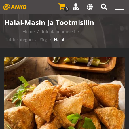
Togg
0
navi
Halal-Masin Ja Tootmisliin
Home
/
Toidulahendused
/
Toidukategooria Järgi
/
Halal