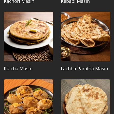
Kachori Masin
Kebabi Masin
Kulcha Masin
Lachha Paratha Masin