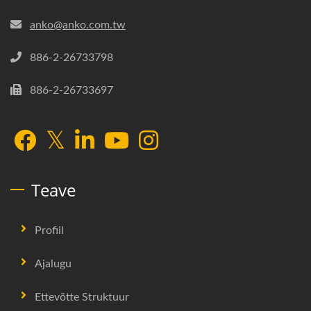
anko@anko.com.tw
886-2-26733798
886-2-26733697
Teave
Profiil
Ajalugu
Ettevõtte Struktuur