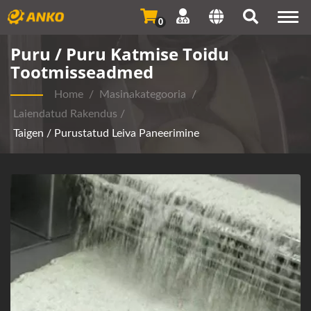
Togg
0
navi
Puru / Puru Katmise Toidu
Tootmisseadmed
Home
/
Masinakategooria
/
Laiendatud Rakendus
/
Taigen / Purustatud Leiva Paneerimine