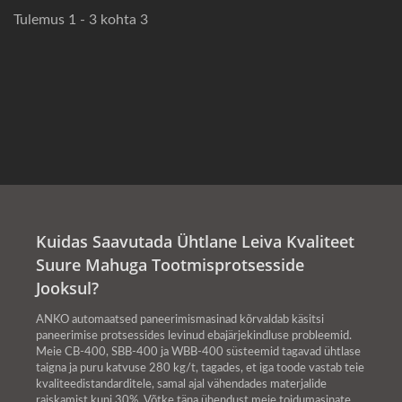
Tulemus 1 - 3 kohta 3
Kuidas Saavutada Ühtlane Leiva Kvaliteet
Suure Mahuga Tootmisprotsesside
Jooksul?
ANKO automaatsed paneerimismasinad kõrvaldab käsitsi
paneerimise protsessides levinud ebajärjekindluse probleemid.
Meie CB-400, SBB-400 ja WBB-400 süsteemid tagavad ühtlase
taigna ja puru katvuse 280 kg/t, tagades, et iga toode vastab teie
kvaliteedistandarditele, samal ajal vähendades materjalide
raiskamist kuni 30%. Võtke täna ühendust meie toidumasinate