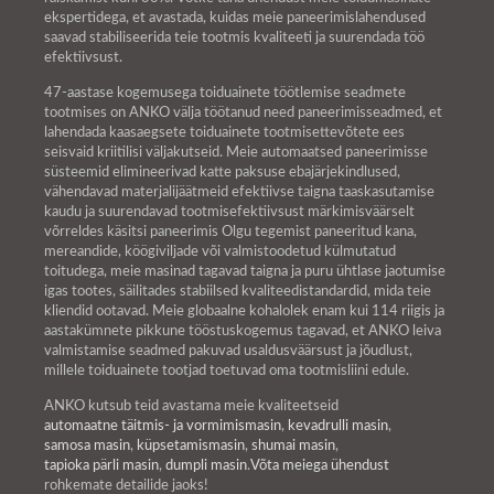
ekspertidega, et avastada, kuidas meie paneerimislahendused
saavad stabiliseerida teie tootmis kvaliteeti ja suurendada töö
efektiivsust.
47-aastase kogemusega toiduainete töötlemise seadmete
tootmises on ANKO välja töötanud need paneerimisseadmed, et
lahendada kaasaegsete toiduainete tootmisettevõtete ees
seisvaid kriitilisi väljakutseid. Meie automaatsed paneerimisse
süsteemid elimineerivad katte paksuse ebajärjekindlused,
vähendavad materjalijäätmeid efektiivse taigna taaskasutamise
kaudu ja suurendavad tootmisefektiivsust märkimisväärselt
võrreldes käsitsi paneerimis Olgu tegemist paneeritud kana,
mereandide, köögiviljade või valmistoodetud külmutatud
toitudega, meie masinad tagavad taigna ja puru ühtlase jaotumise
igas tootes, säilitades stabiilsed kvaliteedistandardid, mida teie
kliendid ootavad. Meie globaalne kohalolek enam kui 114 riigis ja
aastakümnete pikkune tööstuskogemus tagavad, et ANKO leiva
valmistamise seadmed pakuvad usaldusväärsust ja jõudlust,
millele toiduainete tootjad toetuvad oma tootmisliini edule.
ANKO kutsub teid avastama meie kvaliteetseid
automaatne täitmis- ja vormimismasin
,
kevadrulli masin
,
samosa masin
,
küpsetamismasin
,
shumai masin
,
tapioka pärli masin
,
dumpli masin
.
Võta meiega ühendust
rohkemate detailide jaoks!