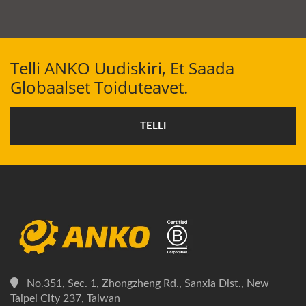
Telli ANKO Uudiskiri, Et Saada
Globaalset Toiduteavet.
TELLI
No.351, Sec. 1, Zhongzheng Rd., Sanxia Dist., New
Taipei City 237, Taiwan