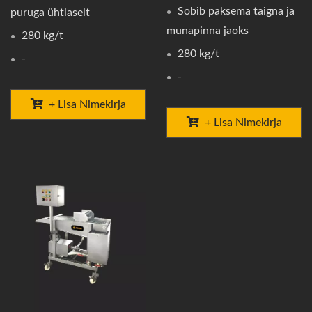
Sobib paksema taigna ja
puruga ühtlaselt
munapinna jaoks
280 kg/t
280 kg/t
-
-
+ Lisa Nimekirja
+ Lisa Nimekirja