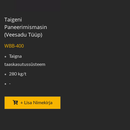
Taigeni
Paneerimismasin
(veesadu Tüüp)
WBB-400
Taigna
taaskasutussüsteem
280 kg/t
-
+ Lisa Nimekirja