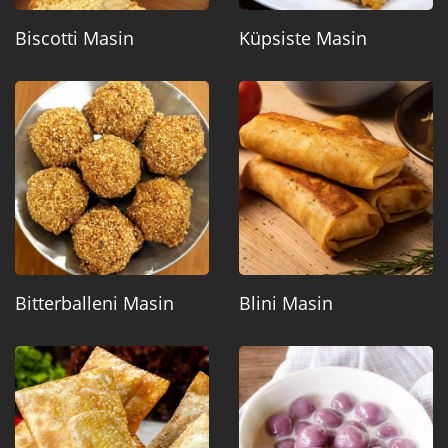
Biscotti Masin
Küpsiste Masin
Bitterballeni Masin
Blini Masin