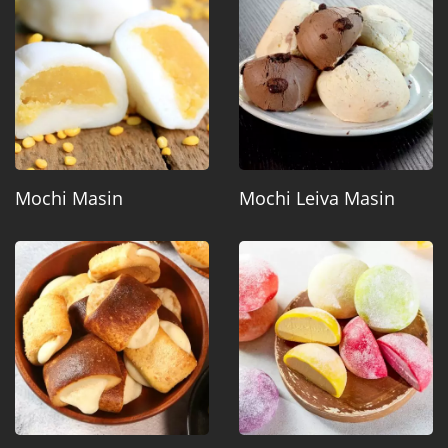
Mochi Masin
Mochi Leiva Masin