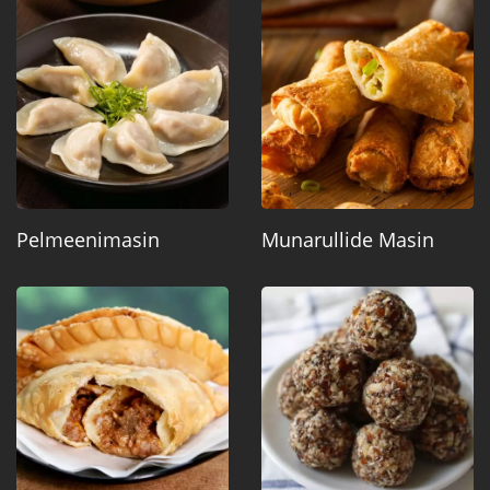
Pelmeenimasin
Munarullide Masin