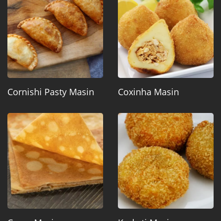
Cornishi Pasty Masin
Coxinha Masin