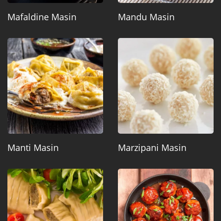
Mafaldine Masin
Mandu Masin
Manti Masin
Marzipani Masin