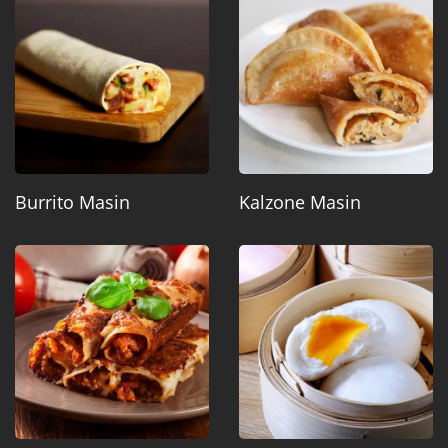
Burrito Masin
Kalzone Masin