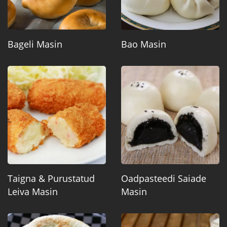
Bageli Masin
Bao Masin
Taigna & Purustatud
Oadpasteedi Saiade
Leiva Masin
Masin