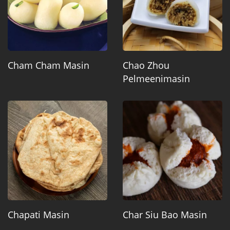
Cham Cham Masin
Chao Zhou
Pelmeenimasin
Chapati Masin
Char Siu Bao Masin