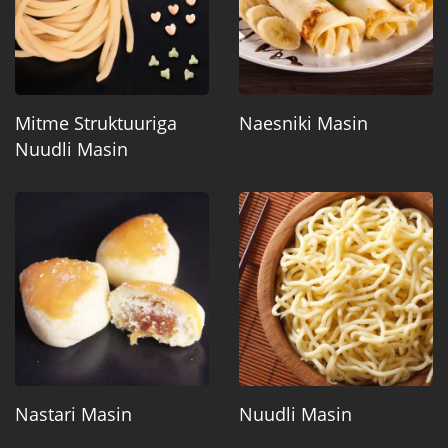
Mitme Struktuuriga
Naesniki Masin
Nuudli Masin
Nastari Masin
Nuudli Masin