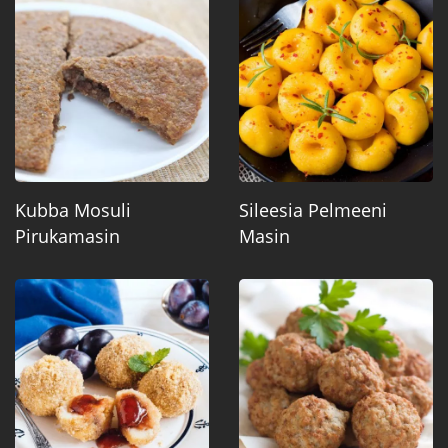
Kubba Mosuli
Sileesia Pelmeeni
Pirukamasin
Masin