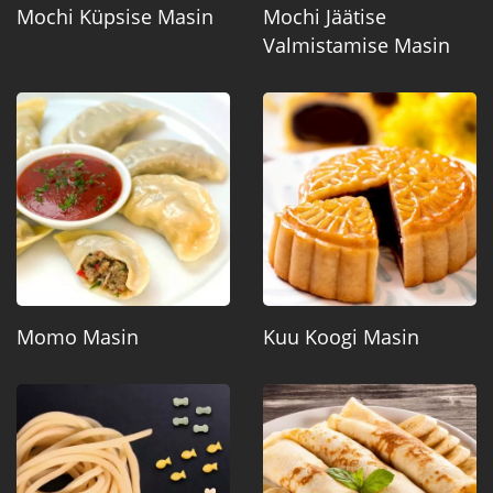
Mochi Küpsise Masin
Mochi Jäätise
Valmistamise Masin
Momo Masin
Kuu Koogi Masin