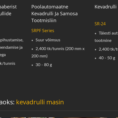
paberist
Poolautomaatne
Kevadrulli
ullide
Kevadrulli Ja Samosa
Tootmisliin
SR-24
SRPF Series
Täiesti a
pihustamise,
Suur võimsus
tootmine
mendamise ja
2,400 tk/tunnis (200 mm x
2,400 tk/t
ega
200 mm)
40 - 50 g
tk/tunnis
30 - 80 g
jaoks:
kevadrulli masin