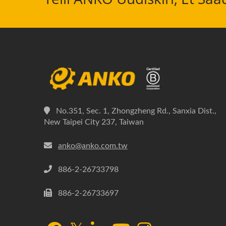
No.351, Sec. 1, Zhongzheng Rd., Sanxia Dist.,
New Taipei City 237, Taiwan
anko@anko.com.tw
886-2-26733798
886-2-26733697