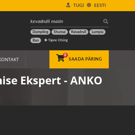
TUGI
EESTI
Dumpling
Shumai
Kevadrull
Lumpia
Täpne Otsing
Bao
0
KONTAKT
SAADA PÄRING
mise Ekspert - ANKO