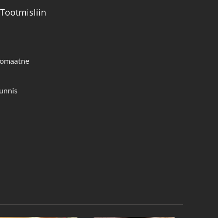
 Tootmisliin
utomaatne
unnis