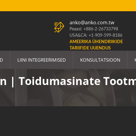
anko@anko.com.tw
Peaasi: +886-2-26733798
USA&CA: +1-909-599-8186
AMEERIKA ÜHENDRIIKIDE
TARIIFIDE UUENDUS
ED
LIINI INTEGREERIMISED
KONSULTATSIOON
in | Toidumasinate Toot