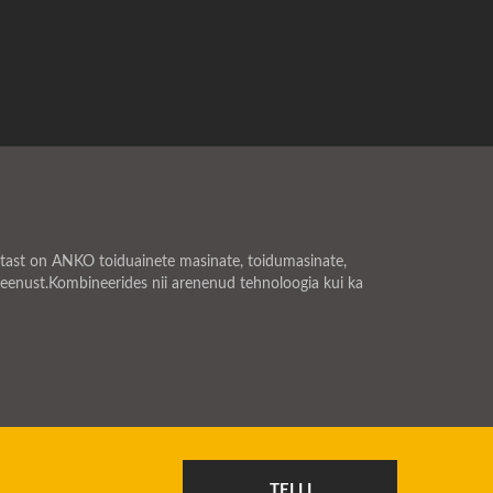
tast on ANKO toiduainete masinate, toidumasinate,
i teenust.Kombineerides nii arenenud tehnoloogia kui ka
TELLI