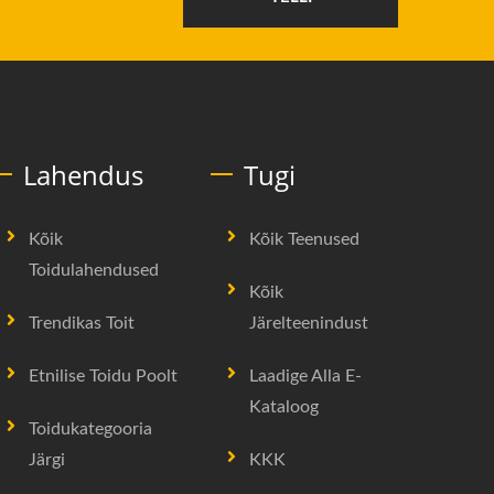
Lahendus
Tugi
Kõik
Kõik Teenused
Toidulahendused
Kõik
Trendikas Toit
Järelteenindust
Etnilise Toidu Poolt
Laadige Alla E-
Kataloog
Toidukategooria
Järgi
KKK