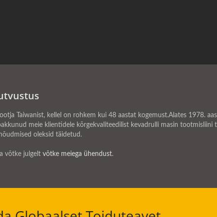
utvustus
 Taiwanist, kellel on rohkem kui 48 aastat kogemust.Alates 1978. aas
akkunud meie klientidele kõrgekvaliteedilist kevadrulli masin tootmisliin
 nõudmised oleksid täidetud.
a võtke julgelt
võtke meiega ühendust
.
ada Globaalset Toiduteavet.