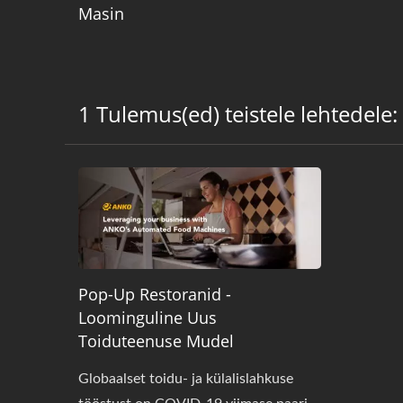
Masin
1 Tulemus(ed) teistele lehtedele:
Pop-Up Restoranid -
Loominguline Uus
Toiduteenuse Mudel
Globaalset toidu- ja külalislahkuse