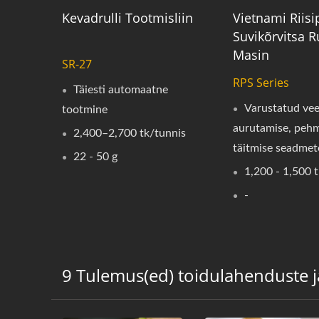
Kevadrulli Tootmisliin
Vietnami Riisi
Suvikõrvitsa R
Masin
SR-27
RPS Series
Täiesti automaatne
Varustatud vee
tootmine
aurutamise, peh
2,400–2,700 tk/tunnis
täitmise seadmet
22 - 50 g
1,200 - 1,500 
-
9 Tulemus(ed) toidulahenduste 