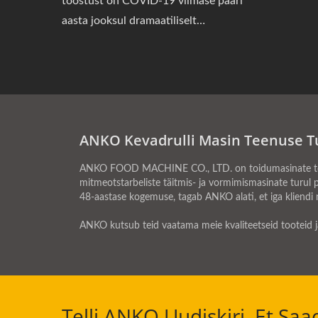
tööstust on COVID-19 viimase paari
aasta jooksul dramaatiliselt
mõjutanud. Paljud toidufirmad ja
restoranid peavad kohanduma ja
muutuma, et luua innovatiivsemaid
söögikogemusi, mis oleksid
kulutõhusad, ja see on inspireerinud
ANKO Kevadrulli Masin Teenuse T
paljusid huvitavaid Pop-Up restorane.
ANKO FOOD MACHINE CO., LTD. on toidumasinate tootja
mitmeotstarbeliste täitmis- ja vormimismasinate turul p
48-aastase kogemuse, tagab ANKO alati, et iga kliendi
ANKO kutsub teid vaatama meie kvaliteetseid tooteid j
Telli ANKO Uudiskiri, Et Sa