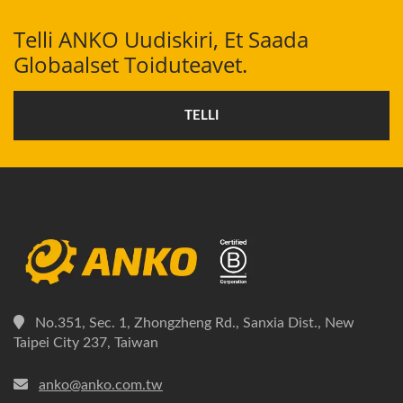
Telli ANKO Uudiskiri, Et Saada
Globaalset Toiduteavet.
TELLI
No.351, Sec. 1, Zhongzheng Rd., Sanxia Dist., New
Taipei City 237, Taiwan
anko@anko.com.tw