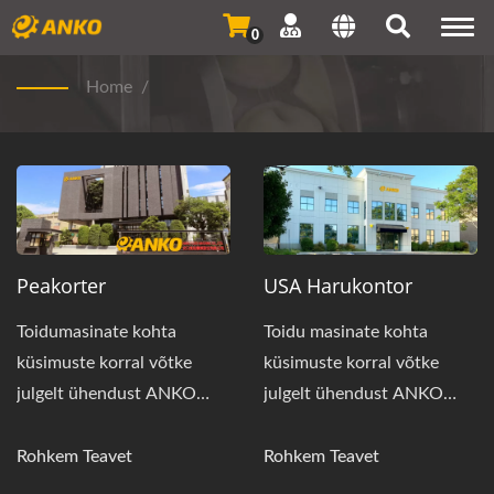
Togg
0
navi
Home
/
Peakorter
USA Harukontor
Toidumasinate kohta
Toidu masinate kohta
küsimuste korral võtke
küsimuste korral võtke
julgelt ühendust ANKO
julgelt ühendust ANKO
peakorteriga.
USA filiaaliga.
Rohkem Teavet
Rohkem Teavet