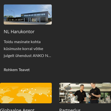
NL Harukontor
Toidu masinate kohta
küsimuste korral võtke
julgelt ühendust ANKO NL
filiaaliga.
Rohkem Teavet
Globaalne Agent
Partnerlus