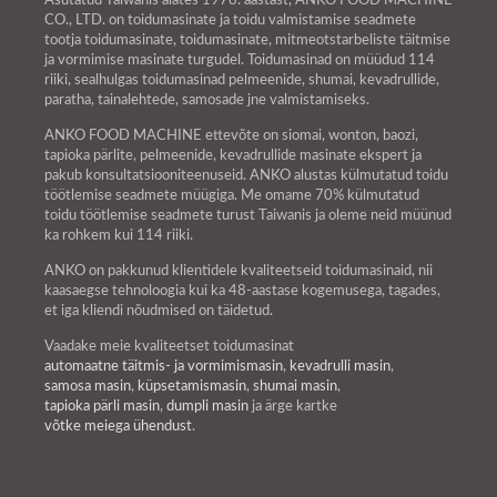
Asutatud Taiwanis alates 1978. aastast, ANKO FOOD MACHINE
CO., LTD. on toidumasinate ja toidu valmistamise seadmete
tootja toidumasinate, toidumasinate, mitmeotstarbeliste täitmise
ja vormimise masinate turgudel. Toidumasinad on müüdud 114
riiki, sealhulgas toidumasinad pelmeenide, shumai, kevadrullide,
paratha, tainalehtede, samosade jne valmistamiseks.
ANKO FOOD MACHINE ettevõte on siomai, wonton, baozi,
tapioka pärlite, pelmeenide, kevadrullide masinate ekspert ja
pakub konsultatsiooniteenuseid. ANKO alustas külmutatud toidu
töötlemise seadmete müügiga. Me omame 70% külmutatud
toidu töötlemise seadmete turust Taiwanis ja oleme neid müünud
ka rohkem kui 114 riiki.
ANKO on pakkunud klientidele kvaliteetseid toidumasinaid, nii
kaasaegse tehnoloogia kui ka 48-aastase kogemusega, tagades,
et iga kliendi nõudmised on täidetud.
Vaadake meie kvaliteetset toidumasinat
automaatne täitmis- ja vormimismasin
,
kevadrulli masin
,
samosa masin
,
küpsetamismasin
,
shumai masin
,
tapioka pärli masin
,
dumpli masin
ja ärge kartke
võtke meiega ühendust
.