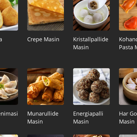
a
Crepe Masin
Kristallpallide
Kohan
Masin
Pasta 
nimasi
Munarullide
Energiapalli
Har G
Masin
Masin
Masin