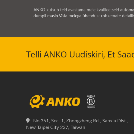
ANKO kutsub teid avastama meie kvaliteetseid
automaa
dumpli masin
.
Võta meiega ühendust
rohkemate detailid
Telli ANKO Uudiskiri, Et Sa
No.351, Sec. 1, Zhongzheng Rd., Sanxia Dist.,
New Taipei City 237, Taiwan