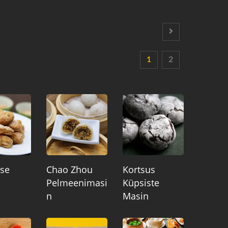
1
2
se
Chao Zhou
Kortsus
Pelmeenimasi
Küpsiste
N
Masin