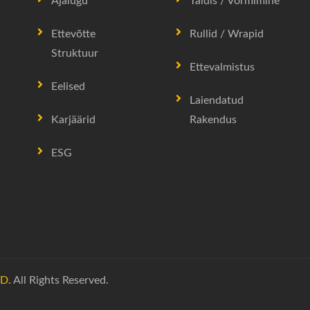
Ajalugu
Täidis / Vormimine
Ettevõtte
Rullid / Wrapid
Struktuur
Ettevalmistus
Eelised
Laiendatud
Karjäärid
Rakendus
ESG
D.
All Rights Reserved.