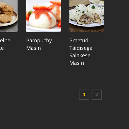
elbe
Pampuchy
Praetud
te
Masin
Täidisega
Saiakese
Masin
1
2