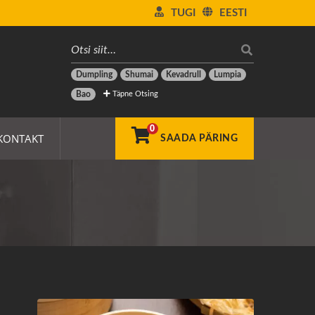
TUGI
EESTI
Dumpling
Shumai
Kevadrull
Lumpia
Täpne Otsing
Bao
0
KONTAKT
SAADA PÄRING