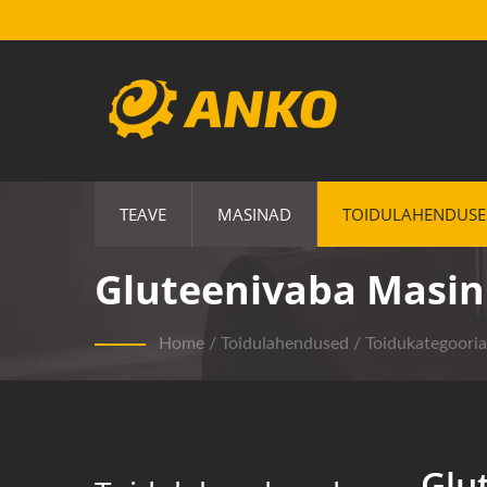
TEAVE
MASINAD
TOIDULAHENDUS
Gluteenivaba Masin 
Home
/
Toidulahendused
/
Toidukategooria
Glu