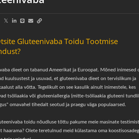
tsite Gluteenivaba Toidu Tootmise
ndust?
vaba dieet on tabanud Ameerikat ja Euroopat. Mõned inimesed 
d kuulsustest ja usuvad, et gluteenivaba dieet on tervislikum ja
kaalust alla võtta. Tegelikult on see kasulik ainult inimestele, kes
d tsöliaakia või gluteeniallergia (mitte-tsöliaakia gluteeni tundlik
gus" omavahel tihedalt seotud ja praegu väga populaarsed.
uteenivaba toidu nõudluse tõttu pakume meie masinate testimist 
t haarama? Olete teretulnud meid külastama oma koostisosadega