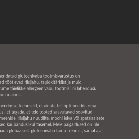
pühendatud gluteenivaba tootmisvarustus on
 töötlevad riisijahu, tapiokitärklist ja muid
me täielikke allergeenivabu tootmisliini lahendusi.
ändi mainet.
eerimise teenuseid, et aidata teil optimeerida oma
si, et tagada, et teie tooted saavutavad soovitud
meenide, riisijahu nuudlite, mochi leiva või spetsiaalsete
ed kaubanduslikul tasemel. Meie paigaldused on üle
ada globaalsest gluteenivaba toidu trendist, samal ajal