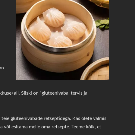
on
kuse) all. Siiski on "gluteenivaba, tervis ja
teie gluteenivabade retseptidega. Kas olete valmis
 või esitama meile oma retsepte. Teeme kõik, et