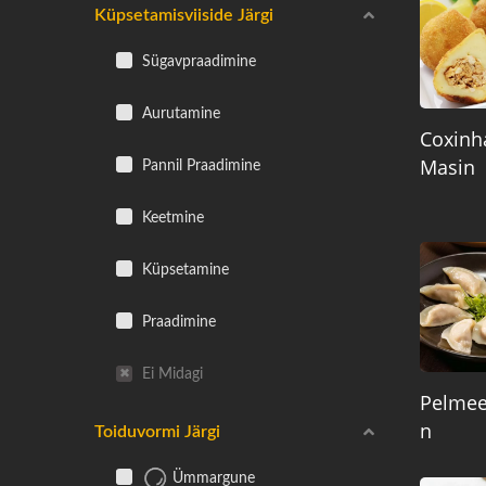
Küpsetamisviiside Järgi
Sügavpraadimine
Aurutamine
Coxinh
Masin
Pannil Praadimine
Keetmine
Küpsetamine
Praadimine
Ei Midagi
Pelmee
N
Toiduvormi Järgi
Ümmargune