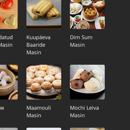
datud
Kuupäeva
Dim Sum
Masin
Baaride
Masin
Masin
ow
Maamouli
Mochi Leiva
Masin
Masin