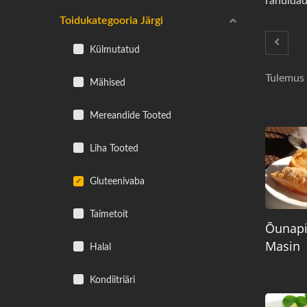
rahuldad
Toidukategooria Järgi
Külmutatud
Tulemus 
Mähised
Mereandide Tooted
Liha Tooted
Gluteenivaba
Taimetoit
Õunapi
Masin
Halal
Kondiitriäri