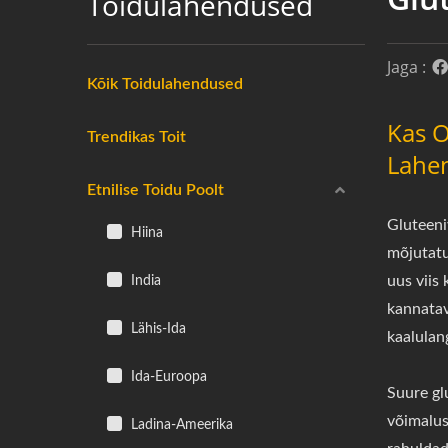
Toidulahendused
Jaga :
Kõik Toidulahendused
Kas O
Trendikas Toit
Lahe
Etnilise Toidu Poolt
Gluteeni
Hiina
mõjutatu
India
uus viis 
kannatava
Lähis-Ida
kaalulan
Ida-Euroopa
Suure gl
võimalus
Ladina-Ameerika