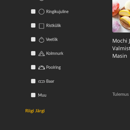
Ringikujuline
Ristkülik
Mochi J
Veetilk
Valmis
Kolmnurk
Masin
Poolring
Baar
Tulemus 
Muu
Riigi Järgi