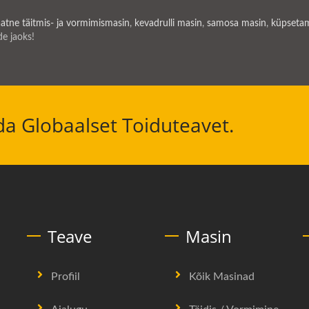
tne täitmis- ja vormimismasin
,
kevadrulli masin
,
samosa masin
,
küpseta
e jaoks!
ada Globaalset Toiduteavet.
Teave
Masin
Profiil
Kõik Masinad