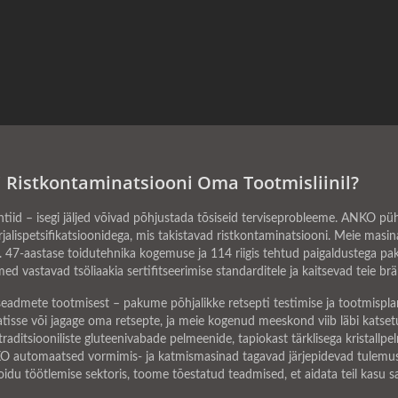
 Ristkontaminatsiooni Oma Tootmisliinil?
antiid – isegi jäljed võivad põhjustada tõsiseid terviseprobleeme. ANKO 
jalispetsifikatsioonidega, mis takistavad ristkontaminatsiooni. Meie masinad
 47-aastase toidutehnika kogemuse ja 114 riigis tehtud paigaldustega paku
d vastavad tsöliaakia sertifitseerimise standarditele ja kaitsevad teie br
dmete tootmisest – pakume põhjalikke retsepti testimise ja tootmisplan
tisse või jagage oma retsepte, ja meie kogenud meeskond viib läbi katsetu
raditsiooniliste gluteenivabade pelmeenide, tapiokast tärklisega kristallpel
KO automaatsed vormimis- ja katmismasinad tagavad järjepidevad tulemus
idu töötlemise sektoris, toome tõestatud teadmised, et aidata teil kasu sa