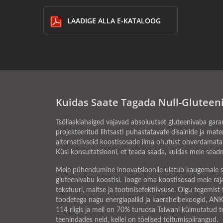
LAADIGE ALLA E-KATALOOG
Kuidas Saate Tagada Null-Gluteeni
Tsöliaakiahaiged vajavad absoluutset gluteenivaba gar
projekteeritud lihtsasti puhastatavate disainide ja mater
alternatiivseid koostisosade ilma ohutust ohverdamata.
Küsi konsultatsiooni, et teada saada, kuidas meie seadme
Meie pühendumine innovatsioonile ulatub kaugemale sea
gluteenivabu koostisi. Tooge oma koostisosad meie raja
tekstuuri, maitse ja tootmisefektiivsuse. Olgu tegemist t
toodetega nagu energiapallid ja kaerahelbekoogid, AN
114 riigis ja meil on 70% turuosa Taiwani külmutatud to
teenindades neid, kellel on tõelised toitumispiirangud.