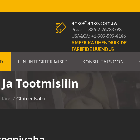
anko@anko.com.tw
Peaasi: +886-2-26733798
USA&CA: +1-909-599-8186
AMEERIKA ÜHENDRIIKIDE
TARIIFIDE UUENDUS
ED
LIINI INTEGREERIMISED
KONSULTATSIOON
Ja Tootmisliin
 Järgi
/
Gluteenivaba
teenivaba