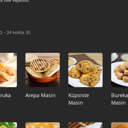
a teie vajadusi.
1 - 24 kohta 35
ruka
Arepa Masin
Küpsiste
Bureka
Masin
Masin