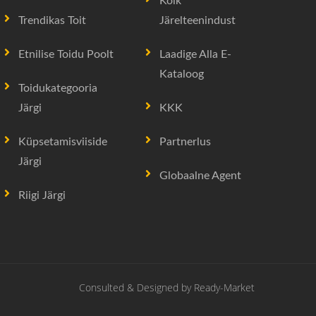
Kõik
Trendikas Toit
Järelteenindust
Etnilise Toidu Poolt
Laadige Alla E-
Kataloog
Toidukategooria
Järgi
KKK
Küpsetamisviiside
Partnerlus
Järgi
Globaalne Agent
Riigi Järgi
Consulted & Designed by
Ready-Market