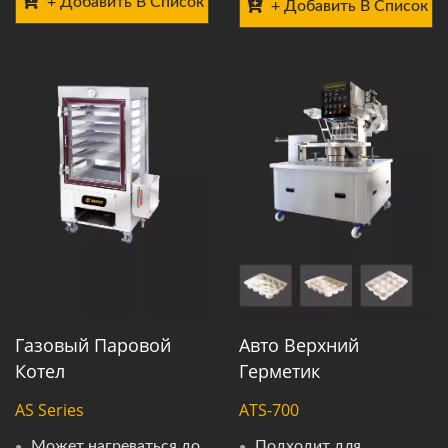
+ Добавить В Список
+ Добавить В Список
Газовый Паровой
Авто Верхний
Котел
Герметик
AS Series
ATS-700
Может нагреваться до
Подходит для