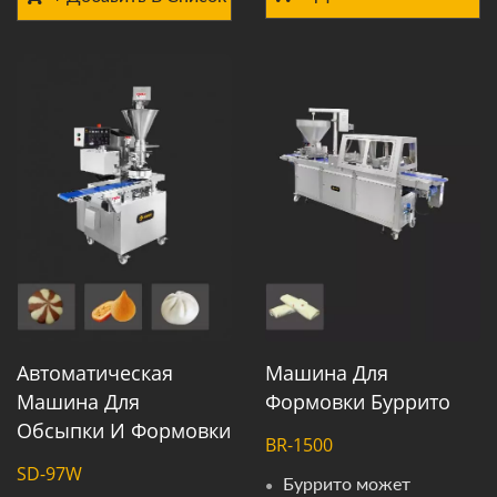
Автоматическая
Машина Для
Машина Для
Формовки Буррито
Обсыпки И Формовки
BR-1500
SD-97W
Буррито может