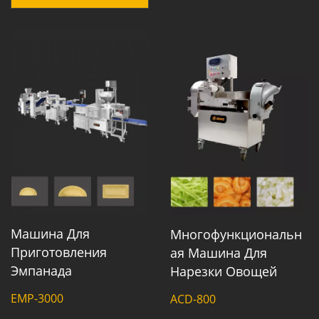
Машина Для
Многофункциональн
Приготовления
Ая Машина Для
Эмпанада
Нарезки Овощей
EMP-3000
ACD-800