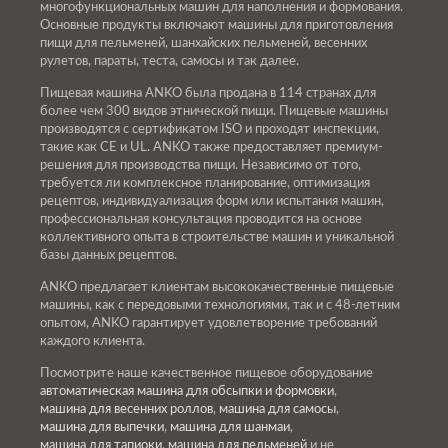
многофункциональных машин для наполнения и формования.
Основные продукты включают машины для приготовления
пищи для пельменей, шанхайских пельменей, весенних
рулетов, параты, теста, самосы и так далее.
Пищевая машина ANKO была продана в 114 странах для
более чем 300 видов этнической пищи. Пищевые машины
производятся с сертификатом ISO и проходят инспекции,
такие как CE и UL. ANKO также предоставляет премиум-
решения для производства пищи. Независимо от того,
требуется ли комплексное планирование, оптимизация
рецептов, индивидуализация форм или испытания машин,
профессиональная консультация проводится на основе
коллективного опыта в строительстве машин и уникальной
базы данных рецептов.
ANKO предлагает клиентам высококачественные пищевые
машины, как с передовыми технологиями, так и с 48-летним
опытом, ANKO гарантирует удовлетворение требований
каждого клиента.
Посмотрите наше качественное пищевое оборудование
автоматическая машина для обсыпки и формовки
,
машина для весенних роллов
,
машина для самосы
,
машина для выпечки
,
машина для шанмаи
,
машина для тапиоки
,
машина для пельменей
и не