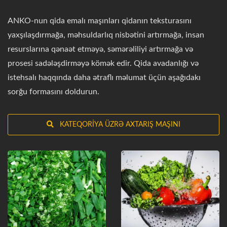
ANKO-nun qida emalı maşınları qidanın teksturasını
yaxşılaşdırmağa, məhsuldarlıq nisbətini artırmağa, insan
resurslarına qənaət etməyə, səmərəliliyi artırmağa və
prosesi sadələşdirməyə kömək edir. Qida avadanlığı və
istehsalı haqqında daha ətraflı məlumat üçün aşağıdakı
sorğu formasını doldurun.
KATEQORIYA ÜZRƏ AXTARIŞ MAŞINI