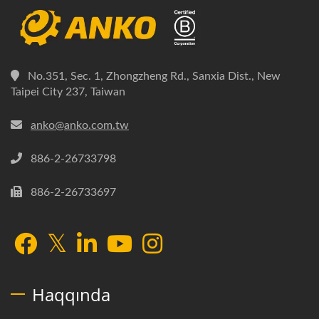
No.351, Sec. 1, Zhongzheng Rd., Sanxia Dist., New
Taipei City 237, Taiwan
anko@anko.com.tw
886-2-26733798
886-2-26733697
Haqqında