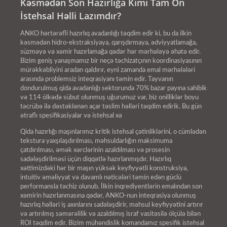
Kəsmədən Son Hazırlığa Kimi Tam Ön
İstehsal Həlli Lazımdır?
ANKO hərtərəfli hazırlıq avadanlığı təqdim edir ki, bu da ilkin
kəsmədən hidro-ekstraksiyaya, qarışdırmaya, ədviyyatlamağa,
süzməyə və xəmir hazırlamağa qədər hər mərhələyə əhatə edir.
Bizim geniş yanaşmamız bir neçə təchizatçının koordinasiyasının
mürəkkəbliyini aradan qaldırır, eyni zamanda emal mərhələləri
arasında problemsiz inteqrasiyanı təmin edir. Tayvanın
dondurulmuş qida avadanlığı sektorunda 70% bazar payına sahibik
və 114 ölkədə sübut olunmuş uğurumuz var, biz onilliklər boyu
təcrübə ilə dəstəklənən açar təslim həlləri təqdim edirik. Bu gün
ətraflı spesifikasiyalar və istehsal xə
Qida hazırlığı maşınlarımız kritik istehsal çətinliklərini, o cümlədən
tekstura yaxşılaşdırılması, məhsuldarlığın maksimuma
çatdırılması, əmək xərclərinin azaldılması və prosesin
sadələşdirilməsi üçün diqqətlə hazırlanmışdır. Hazırlıq
xəttimizdəki hər bir maşın yüksək keyfiyyətli konstruksiya,
intuitiv əməliyyat və davamlı nəticələri təmin edən güclü
performansla təchiz olunub. İlkin inqrediyentlərin emalından son
xəmirin hazırlanmasına qədər, ANKO-nun inteqrasiya olunmuş
hazırlıq həlləri iş axınlarını sadələşdirir, məhsul keyfiyyətini artırır
və artırılmış səmərəlilik və azaldılmış israf vasitəsilə ölçülə bilən
ROI təqdim edir. Bizim mühəndislik komandamız spesifik istehsal