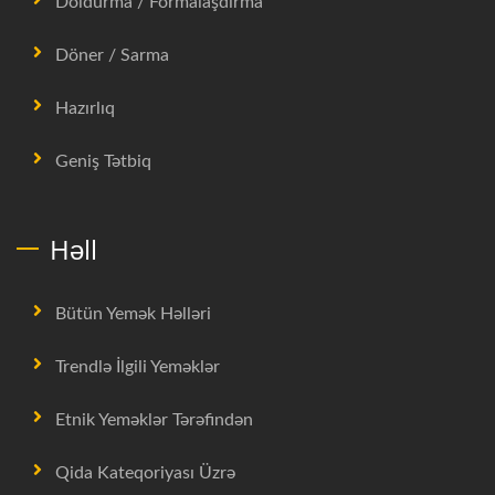
Doldurma / Formalaşdırma
Döner / Sarma
Hazırlıq
Geniş Tətbiq
Həll
Bütün Yemək Həlləri
Trendlə İlgili Yeməklər
Etnik Yeməklər Tərəfindən
Qida Kateqoriyası Üzrə