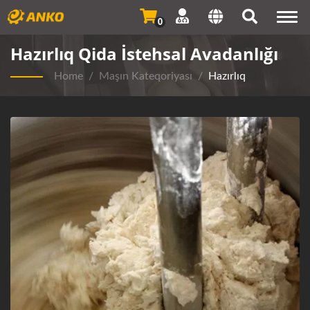
Togg
0
navi
Hazırlıq Qida İstehsal Avadanlığı
Home
/
Maşın Kateqoriyası
/
Hazırlıq