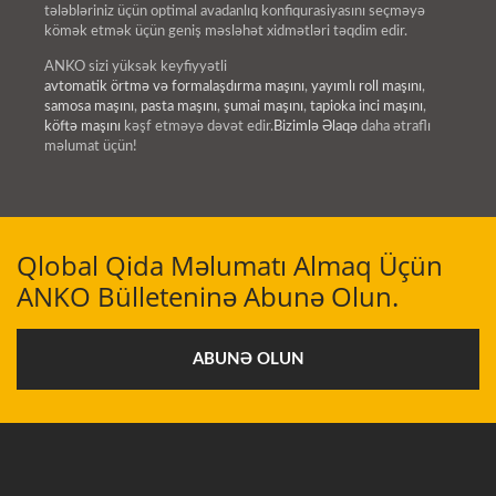
tələbləriniz üçün optimal avadanlıq konfiqurasiyasını seçməyə
kömək etmək üçün geniş məsləhət xidmətləri təqdim edir.
ANKO sizi yüksək keyfiyyətli
avtomatik örtmə və formalaşdırma maşını
,
yayımlı roll maşını
,
samosa maşını
,
pasta maşını
,
şumai maşını
,
tapioka inci maşını
,
köftə maşını
kəşf etməyə dəvət edir.
Bizimlə Əlaqə
daha ətraflı
məlumat üçün!
Qlobal Qida Məlumatı Almaq Üçün
ANKO Bülleteninə Abunə Olun.
ABUNƏ OLUN