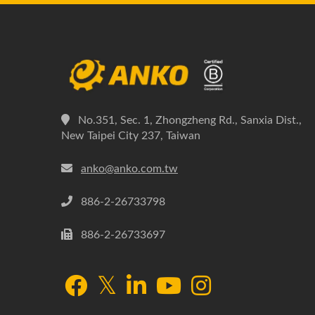
No.351, Sec. 1, Zhongzheng Rd., Sanxia Dist.,
New Taipei City 237, Taiwan
anko@anko.com.tw
886-2-26733798
886-2-26733697