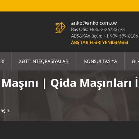
anko@anko.com.tw
Baş Ofis: +886-2-26733798
ABŞ&KAn üçün: +1-909-599-8186
ABŞ TARIFLƏRI YENILƏMƏSI
RI
XƏTT İNTEQRASIYALARI
KONSULTASIYA
ƏL
 Maşını | Qida Maşınları İ
aşını