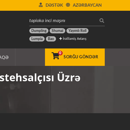
DƏSTƏK
AZƏRBAYCAN
Dumpling
Shumai
Yayımlı Roll
İrəliləmiş Axtarış
Lumpia
Bao
0
AQƏ
SORĞU GÖNDƏR
stehsalçısı Üzrə