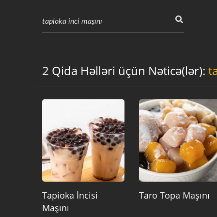
2 Qida Həlləri üçün Nəticə(lər):
t
Tapioka İncisi
Taro Topa Maşını
Maşını