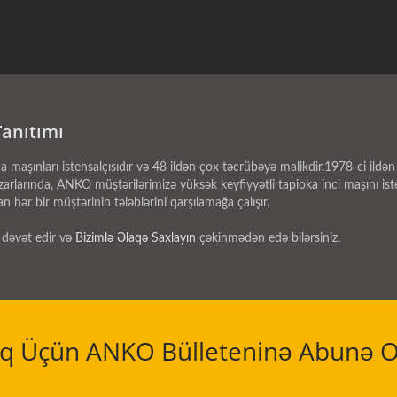
Tanıtımı
ları istehsalçısıdır və 48 ildən çox təcrübəyə malikdir.1978-ci ildən e
larında, ANKO müştərilərimizə yüksək keyfiyyətli tapioka inci maşını ist
 hər bir müştərinin tələblərini qarşılamağa çalışır.
 dəvət edir və
Bizimlə Əlaqə Saxlayın
çəkinmədən edə bilərsiniz.
q Üçün ANKO Bülleteninə Abunə O