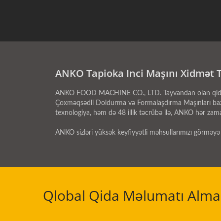
ANKO Tapioka Inci Maşını Xidmət 
ANKO FOOD MACHINE CO., LTD. Tayvandan olan qida maşın
Çoxməqsədli Doldurma və Formalaşdırma Maşınları bazar
texnologiya, həm də 48 illik təcrübə ilə, ANKO hər zaman
ANKO sizləri yüksək keyfiyyətli məhsullarımızı görməyə
Qlobal Qida Məlumatı Alma