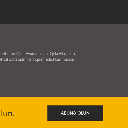
tibarən Qida Avadanlıqları, Qida Maşınları,
ehsal xətti xidməti təqdim edir.Həm müasir
lun.
ABUNƏ OLUN