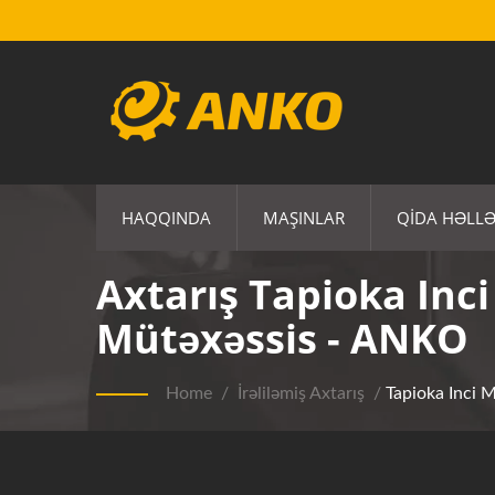
HAQQINDA
MAŞINLAR
QIDA HƏLLƏ
Axtarış Tapioka Inci
Mütəxəssis - ANKO
Home
/
İrəliləmiş Axtarış
/
Tapioka Inci M