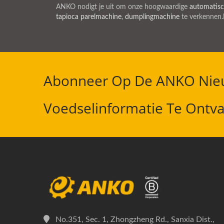
ANKO nodigt je uit om onze hoogwaardige
automatis
tapioca parelmachine
,
dumplingmachine
te verkennen.
Abonneer Op De ANKO Nieu
Voedselinformatie Te Ontv
No.351, Sec. 1, Zhongzheng Rd., Sanxia Dist.,