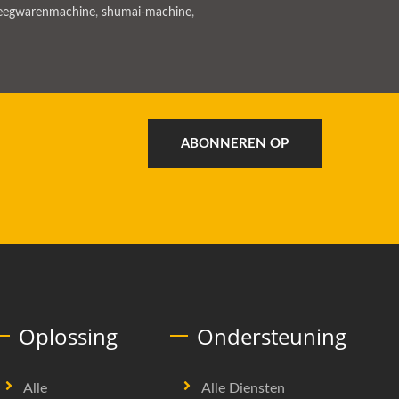
eegwarenmachine
,
shumai-machine
,
ABONNEREN OP
Oplossing
Ondersteuning
Alle
Alle Diensten