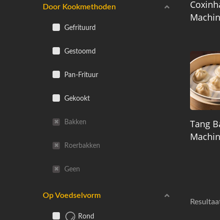
Coxinh
Door Kookmethoden
Machi
Gefrituurd
Gestoomd
Pan-Frituur
Gekookt
Tang B
Bakken
Machi
Roerbakken
Geen
Op Voedselvorm
Resultaa
Rond