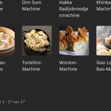
a-
Dim Sum
Hakka
Khinkal
ne
Machine
Radijsbroodje
Machi
Smachine
ao-
Tortellini-
Wonton-
Xiao L
ne
Machine
Machine
Bao-M
t 1 - 17 van 17