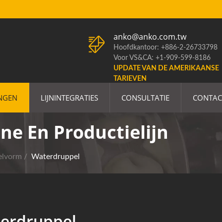
anko@anko.com.tw
Hoofdkantoor: +886-2-26733798
Voor VS&CA: +1-909-599-8186
UPDATE VAN DE AMERIKAANSE
TARIEVEN
NGEN
LIJNINTEGRATIES
CONSULTATIE
CONTAC
e En Productielijn
elvorm
/
Waterdruppel
erdruppel