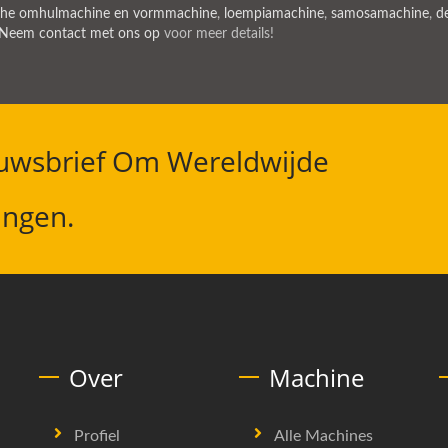
che omhulmachine en vormmachine
,
loempiamachine
,
samosamachine
,
d
Neem contact met ons op
voor meer details!
wsbrief Om Wereldwijde
angen.
Over
Machine
Profiel
Alle Machines