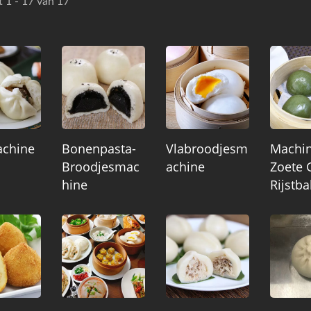
t 1 - 17 van 17
chine
Bonenpasta-
Vlabroodjesm
Machin
Broodjesmac
Achine
Zoete 
Hine
Rijstba