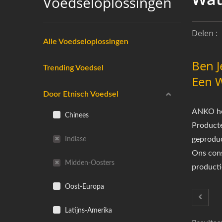
Voedseloplossingen
Delen :
Alle Voedseloplossingen
Ben J
Trending Voedsel
Een 
Door Etnisch Voedsel
ANKO hee
Chinees
Product
Indiase
geproduc
Ons cons
Midden-Oosters
producti
Oost-Europa
Latijns-Amerika