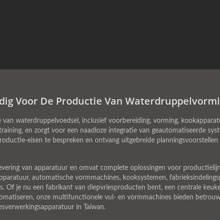
dig Voor De Productie Van Waterdruppelvorm
van waterdruppelvoedsel, inclusief voorbereiding, vorming, kookapparat
raining, en zorgt voor een naadloze integratie van geautomatiseerde sys
uctie-eisen te bespreken en ontvang uitgebreide planningsvoorstellen d
levering van apparatuur en omvat complete oplossingen voor productieli
pparatuur, automatische vormmachines, kooksystemen, fabrieksindelingsp
. Of je nu een fabrikant van diepvriesproducten bent, een centrale keuke
omatiseren, onze multifunctionele vul- en vormmachines bieden betrouwb
esverwerkingsapparatuur in Taiwan.