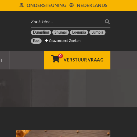
ONDERSTEUNING
NEDERLANDS
Dumpling
Shumai
Loempia
Lumpia
Geavanceerd Zoeken
Bao
0
T
VERSTUUR VRAAG