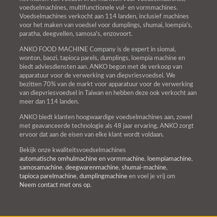
voedselmachines, multifunctionele vul- en vormmachines.
Voedselmachines verkocht aan 114 landen, inclusief machines
voor het maken van voedsel voor dumplings, shumai, loempia's,
paratha, deegvellen, samosa's, enzovoort.
ANKO FOOD MACHINE Company is de expert in siomai,
wonton, baozi, tapioca parels, dumplings, loempia machine en
biedt adviesdiensten aan. ANKO begon met de verkoop van
apparatuur voor de verwerking van diepvriesvoedsel. We
bezitten 70% van de markt voor apparatuur voor de verwerking
van diepvriesvoedsel in Taiwan en hebben deze ook verkocht aan
meer dan 114 landen.
ANKO biedt klanten hoogwaardige voedselmachines aan, zowel
met geavanceerde technologie als 48 jaar ervaring, ANKO zorgt
ervoor dat aan de eisen van elke klant wordt voldaan.
Bekijk onze kwaliteitsvoedselmachines
automatische omhulmachine en vormmachine
,
loempiamachine
,
samosamachine
,
deegwarenmachine
,
shumai-machine
,
tapioca parelmachine
,
dumplingmachine
en voel je vrij om
Neem contact met ons op
.