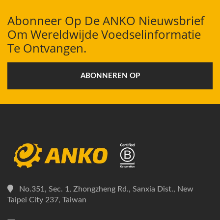
Abonneer Op De ANKO Nieuwsbrief
Om Wereldwijde Voedselinformatie
Te Ontvangen.
ABONNEREN OP
No.351, Sec. 1, Zhongzheng Rd., Sanxia Dist., New
Taipei City 237, Taiwan