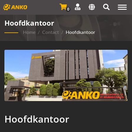
Togg
0
navi
Hoofdkantoor
Home
/
Contact
/
Hoofdkantoor
Hoofdkantoor