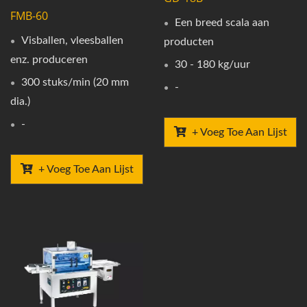
FMB-60
Een breed scala aan
Visballen, vleesballen
producten
enz. produceren
30 - 180 kg/uur
300 stuks/min (20 mm
-
dia.)
-
+ Voeg Toe Aan Lijst
+ Voeg Toe Aan Lijst