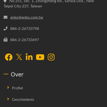
No.351, Sec. 1, Zhongzheng Rd., Sanxia Dist., New
Taipei City 237, Taiwan
anko@anko.com.tw
886-2-26733798
886-2-26733697
Over
Profiel
Geschiedenis