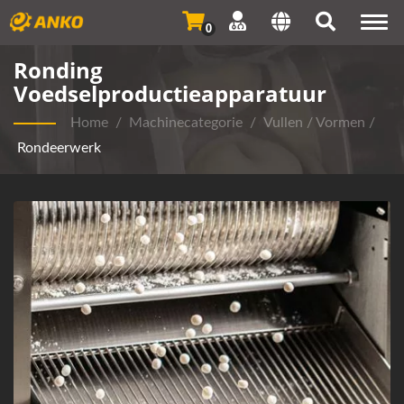
Togg
0
navi
Ronding
Voedselproductieapparatuur
Home
/
Machinecategorie
/
Vullen / Vormen
/
Rondeerwerk