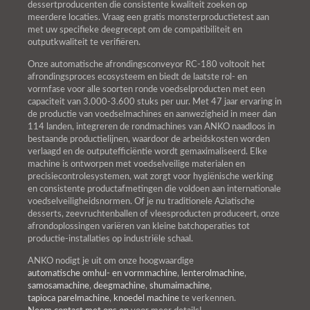
dessertproducenten die consistente kwaliteit zoeken op
meerdere locaties. Vraag een gratis monsterproductietest aan
met uw specifieke deegrecept om de compatibiliteit en
outputkwaliteit te verifiëren.
Onze automatische afrondingsconveyor RC-180 voltooit het
afrondingsproces ecosysteem en biedt de laatste rol- en
vormfase voor alle soorten ronde voedselproducten met een
capaciteit van 3.000-3.600 stuks per uur. Met 47 jaar ervaring in
de productie van voedselmachines en aanwezigheid in meer dan
114 landen, integreren de rondmachines van ANKO naadloos in
bestaande productielijnen, waardoor de arbeidskosten worden
verlaagd en de outputefficiëntie wordt gemaximaliseerd. Elke
machine is ontworpen met voedselveilige materialen en
precisiecontrolesystemen, wat zorgt voor hygiënische werking
en consistente productafmetingen die voldoen aan internationale
voedselveiligheidsnormen. Of je nu traditionele Aziatische
desserts, zeevruchtenballen of vleesproducten produceert, onze
afrondoplossingen variëren van kleine batchoperaties tot
productie-installaties op industriële schaal.
ANKO nodigt je uit om onze hoogwaardige
automatische omhul- en vormmachine
,
lenterolmachine
,
samosamachine
,
deegmachine
,
shumaimachine
,
tapioca parelmachine
,
knoedel machine
te verkennen.