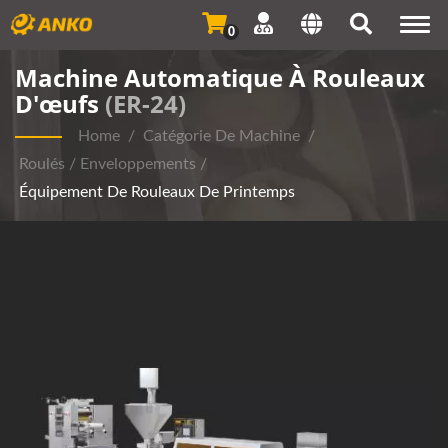
Togg
0
navi
Machine Automatique À Rouleaux
D'œufs
(ER-24)
Home
/
Catégorie De Machine
/
Roulés / Enveloppements
/
Équipement De Rouleaux De Printemps