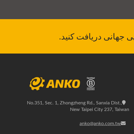
No.351, Sec. 1, Zhongzheng Rd., Sanxia Dist.,
New Taipei City 237, Taiwan
anko@anko.com.tw