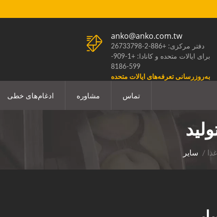
anko@anko.com.tw
دفتر مرکزی: +886-2-26733798
برای ایالات متحده و کانادا: +1-909-
599-8186
به‌روزرسانی تعرفه‌های ایالات متحده
تماس
مشاوره
ادغام‌های خطی
لید
ذا
/
سایر
ایر