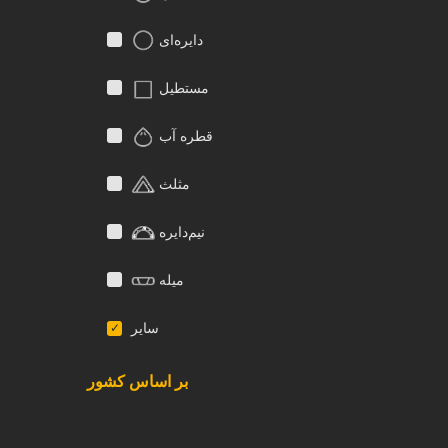
دایره‌ای
مستطیل
قطره آب
مثلث
نیم‌دایره
میله
سایر
بر اساس کشور