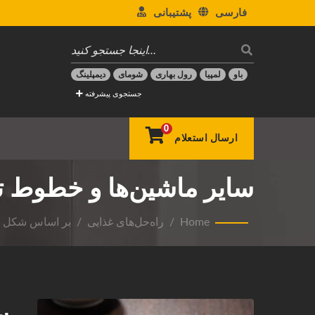
فارسی
پشتیبانی
باو
لمپیا
رول بهاری
شومای
دیمپلینگ
جستجوی پیشرفته
0
ارسال استعلام
سایر ماشین‌ها و خطوط تو
Home
/
راه‌حل‌های غذایی
/
بر اساس شکل غ
س