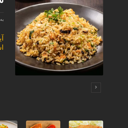
به
آی
ا