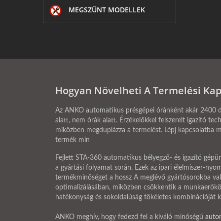
MEGSZŰNT MODELLEK
Hogyan Növelheti A Termelési Kap
Az ANKO automatikus présgépei óránként akár 2400 dara
alatt, nem órák alatt. Érzékelőkkel felszerelt igazító 
miközben megduplázza a termelést. Lépj kapcsolatba m
termék min
Fejlett STA-360 automatikus bélyegző- és igazító gépünk
a gyártási folyamat során. Ezek az ipari élelmiszer-nyo
termékminőséget a hossz A meglévő gyártósorokba való
optimalizálásában, miközben csökkentik a munkaerőköl
hatékonyság és sokoldalúság tökéletes kombinációját ké
ANKO meghív, hogy fedezd fel a kiváló minőségű
auto