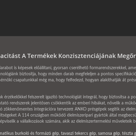
acitást A Termékek Konzisztenciájának Megőr
bot is képesek előállítani, gyorsan cserélhető formarendszerekkel, amely
technológiánk biztosítja, hogy minden darab megfeleljen a pontos specifikác
érnöki csapatunkkal még ma, hogy felfedezd, hogyan alakíthatják át prés
 érzékelőkkel felszerelt igazító technológiát integrál, hogy biztosítsa a
mtató rendszerek jelentősen csökkentik az emberi hibákat, növelik a működ
 zökkenőmentes integrációra tervezett ANKO présgépek segítik az élelmis
tségeket A 114 országban működő élelmiszeripari gyártók által megbecsü
pviselik a vállalkozások számára, akik az élelmiszertermelési műveleteik 
matikus burkoló és formázó gép
,
tavaszi tekercs gép
,
samosa gép
,
tészta 