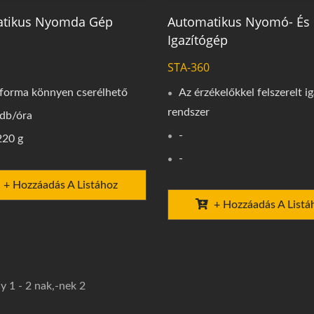
tikus Nyomda Gép
Automatikus Nyomó- És
Igazítógép
STA-360
sforma könnyen cserélhető
Az érzékelőkkel felszerelt ig
rendszer
 db/óra
-
220 g
-
+ Hozzáadás A Listához
+ Hozzáadás A Listá
 1 - 2 nak,-nek 2