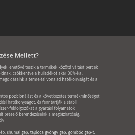
zése Mellett?
ek lehetővé teszik a termékek közötti váltást percek
ióidnak, csökkentve a hulladékot akár 30%-kal,
megoldásaink a termelési vonalad hatékonyságát és a
 pontos pozicionálást és a következetes termékminőséget
ési hatékonyságot, és fenntartják a stabil
zer-feldolgozókat a gyártási folyamatok
lt préselő berendezéseink a megbízhatóság,
bőv
gép
,
shumai gép
,
tapioca gyöngy gép
,
gombóc gép
-t.