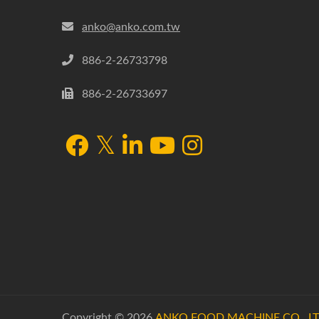
anko@anko.com.tw
886-2-26733798
886-2-26733697
Copyright © 2026
ANKO FOOD MACHINE CO., LT