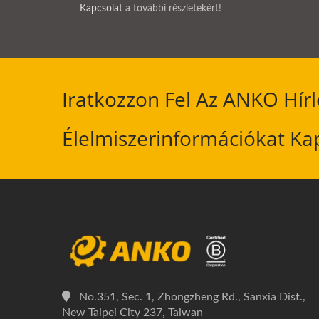
Kapcsolat
a további részletekért!
Iratkozzon Fel Az ANKO Hírl
Élelmiszerinformációkat Ka
No.351, Sec. 1, Zhongzheng Rd., Sanxia Dist.,
New Taipei City 237, Taiwan