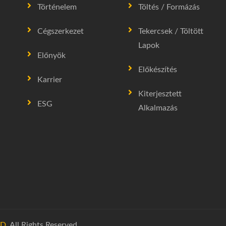
Történelem
Töltés / Formázás
Cégszerkezet
Tekercsek / Töltött
Lapok
Előnyök
Előkészítés
Karrier
Kiterjesztett
ESG
Alkalmazás
D.
All Rights Reserved.