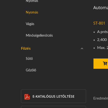
Nyomás
Automa
Nyomás
ST-801
Vágás
A pré
Minőségellenőrzés
2,400
Max. 
Főzés
Sütő
Gőzölő
E-KATALÓGUS LETÖLTÉSE
Eredmény