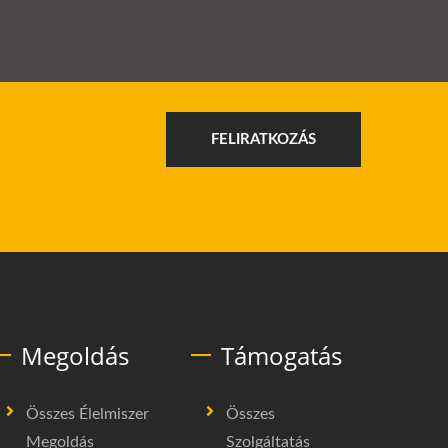
FELIRATKOZÁS
Megoldás
Támogatás
Összes Élelmiszer
Összes
Megoldás
Szolgáltatás