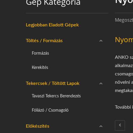
Gép Kategória
Megoszt
Legjobban Eladott Gépek
Nyom
Töltés / Formázás
Formázás
ANKO szá
alkalmaz
Kerekítés
csomagol
növelni 
Tekercsek / Töltött Lapok
megtakar
Tavaszi Tekercs Berendezés
További 
Fóliázó / Csomagoló
Előkészítés