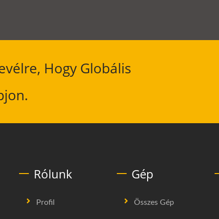
evélre, Hogy Globális
pjon.
Rólunk
Gép
Profil
Összes Gép