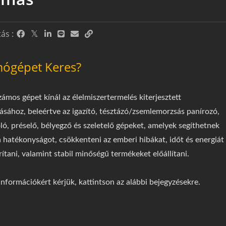
ás :
ógépet Keres?
mos gépet kínál az élelmiszertermelés kiterjesztett
ásához, beleértve az igazító, tésztázó/zsemlemorzsás panírozó,
ó, préselő, bélyegző és szeletelő gépeket, amelyek segíthetnek
a hatékonyságot, csökkenteni az emberi hibákat, időt és energiát
ítani, valamint stabil minőségű termékeket előállítani.
információkért kérjük, kattintson az alábbi bejegyzésekre.