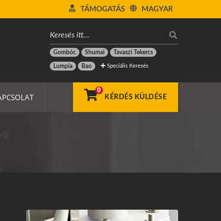
TÁMOGATÁS
MAGYAR
Gombóc
Shumai
Tavaszi Tekercs
Speciális Keresés
Lumpia
Bao
0
APCSOLAT
KÉRDÉS KÜLDÉSE