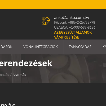
anko@anko.com.tw
Központ: +886-2-26733798
USA&CA: +1-909-599-8186
AZ EGYESÜLT ÁLLAMOK
VÁMFRISSÍTÉSE
LDÁSOK
VONALINTEGRÁCIÓK
TANÁCSADÁS
K
Berendezések
lmazás
/
Nyomás
omás