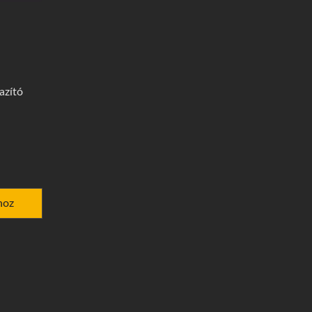
azító
hoz