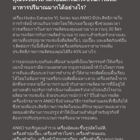
อาหารปริมาณมากได้อย่างไร?
เครื่อง Hydro-Extractor YL Series ของ ANKO มีประสิทธิภาพใน
การกำจัดน้ำส่วนเกินจากผักโดยใช้แรงเหวี่ยงสูง ซึ่งช่วยลดเวลา
การเตรียมการในสายการผลิตของคุณอย่างมาก ความจุ 30 ลิตร
สามารถจัดการกับการผลิตจำนวนมาก เหมาะสำหรับครัวกลางและ
สถานที่แปรรูปอาหารแช่แข็งที่ผลิตเกี๊ยว, ปอเปี๊ยะ และผลิตภัณฑ์อื่น
ๆ ติดต่อเราวันนี้เพื่อค้นหาว่าเครื่องสกัดของเราสามารถเพิ่ม
ประสิทธิภาพการผลิตของคุณได้ถึง 40% อย่างไร.
การออกแบบระบบกันสะเทือนสามจุดที่เป็นนวัตกรรมทำให้เครื่อง
แยกน้ำของเรามีความแตกต่างจากอุปกรณ์ลดน้ำทั่วไปโดยการลด
การสั่นสะเทือนระหว่างการทำงาน ทำให้สามารถติดตั้งบนพื้นเรียบ
ได้โดยไม่ต้องการฐานหรือระบบติดตั้งเฉพาะทาง. เครื่องสกัดน้ำจาก
ผักที่หลากหลายนี้สามารถรวมเข้ากับสายการผลิตอาหารที่มีอยู่ได้
อย่างลงตัว รองรับการดำเนินงานตั้งแต่ครัวกลางไปจนถึงโรงงาน
ผลิตอาหารแช่แข็ง. ด้วยประสบการณ์กว่า 47 ปีในด้านการผลิต
เครื่องจักรอาหาร ANKO จึงนำเสนอวิธีการสกัดส่วนผสมที่เชื่อถือได้
ซึ่งช่วยเพิ่มประสิทธิภาพการผลิตในขณะที่รักษาคุณภาพและความ
สดของผักที่ผ่านการแปรรูป ทำให้เป็นส่วนสำคัญสำหรับธุรกิจที่
ต้องการปรับปรุงกระบวนการเตรียมอาหารของตน.
ANKO ขอเชิญคุณสำรวจ
เครื่องอัดและขึ้นรูปอัตโนมัติ
,
เครื่องทำปอเปี๊ยะ
,
เครื่องทำซาโมซ่า
,
เครื่องทำขนมอบ
,
เครื่องทำซูไม
,
เครื่องทำไข่มุกทาเปียก
,
เครื่องทำเกี๊ยว
คุณภาพสูง