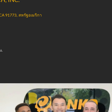
H, INC.
 CA 91773, สหรัฐอเมริกา
.
.