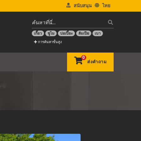
สนับสนุน
ไทย
เกี๊ยว
ชูไม
ปอเปี๊ยะ
ลัมเปีย
เบา
การค้นหาขั้นสูง
0
ส่งคำถาม