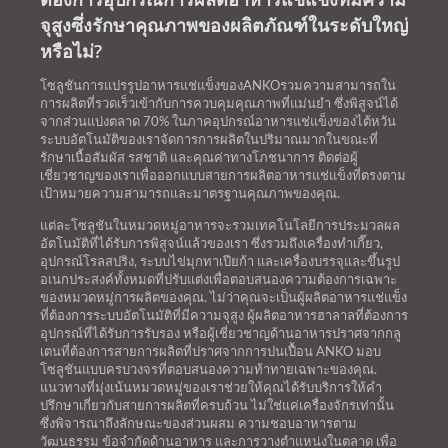
จุสูงซึ่งรักษาคุณภาพของผลิตภัณฑ์ในระดับใหญ่
หรือไม่?
โซลูชันการแปรรูปอาหารแช่แข็งของANKOรวมความสามารถใน
การผลิตที่รวดเร็วเข้ากับการควบคุมคุณภาพที่แม่นยำ ซึ่งพิสูจน์ได้
จากส่วนแบ่งตลาด 70% ในภาคอุปกรณ์อาหารแช่แข็งของไต้หวัน
ระบบอัตโนมัติของเราจัดการการผลิตในปริมาณมากในขณะที่
รักษาเนื้อสัมผัส รสชาติ และคุณค่าทางโภชนาการ ติดต่อผู้
เชี่ยวชาญของเราเพื่อออกแบบสายการผลิตอาหารแช่แข็งที่ตรงตาม
เป้าหมายความสามารถและมาตรฐานคุณภาพของคุณ.
แต่ละโซลูชันในหมวดหมู่อาหารจะรวมเทคโนโลยีการประมวลผล
อัตโนมัติที่ได้รับการพิสูจน์แล้วของเรา ซึ่งรวมถึงเครื่องทำเกี๊ยว,
อุปกรณ์โรลสปริง, ระบบไข่มุกทาเปียก้า และเครื่องบรรจุและขึ้นรูป
อเนกประสงค์ทั้งหมดที่ปรับแต่งเพื่อตอบสนองความต้องการเฉพาะ
ของหมวดหมู่การผลิตของคุณ. ไม่ว่าคุณจะเป็นผู้ผลิตอาหารแช่แข็ง
ที่ต้องการระบบอัตโนมัติที่มีความจุสูง ผู้ผลิตอาหารฮาลาลที่ต้องการ
อุปกรณ์ที่ได้รับการรับรอง หรือผู้เชี่ยวชาญด้านอาหารปราศจากกลู
เตนที่ต้องการสายการผลิตที่ปราศจากการปนเปื้อน ANKO มอบ
โซลูชันแบบครบวงจรที่ตอบสนองความท้าทายเฉพาะของคุณ.
แนวทางที่มุ่งเน้นหมวดหมู่ของเราช่วยให้คุณได้รับบริการให้คำ
ปรึกษาเกี่ยวกับสายการผลิตที่ครบถ้วน ไม่ใช่แค่เครื่องจักรเท่านั้น
ซึ่งพิจารณาถึงลักษณะของส่วนผสม ความชอบอาหารตาม
วัฒนธรรม ข้อจำกัดด้านอาหาร และการวางตำแหน่งในตลาด เพื่อ