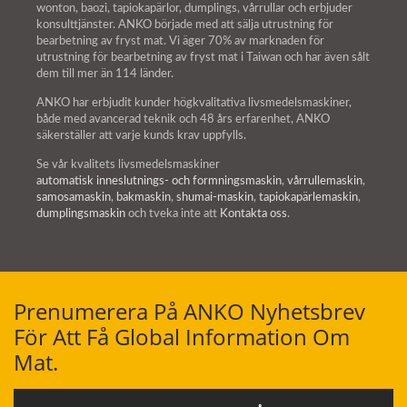
wonton, baozi, tapiokapärlor, dumplings, vårrullar och erbjuder
konsulttjänster. ANKO började med att sälja utrustning för
bearbetning av fryst mat. Vi äger 70% av marknaden för
utrustning för bearbetning av fryst mat i Taiwan och har även sålt
dem till mer än 114 länder.
ANKO har erbjudit kunder högkvalitativa livsmedelsmaskiner,
både med avancerad teknik och 48 års erfarenhet, ANKO
säkerställer att varje kunds krav uppfylls.
Se vår kvalitets livsmedelsmaskiner
automatisk inneslutnings- och formningsmaskin
,
vårrullemaskin
,
samosamaskin
,
bakmaskin
,
shumai-maskin
,
tapiokapärlemaskin
,
dumplingsmaskin
och tveka inte att
Kontakta oss
.
Prenumerera På ANKO Nyhetsbrev
För Att Få Global Information Om
Mat.