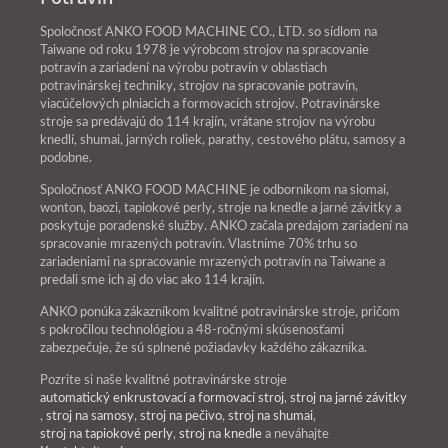
Spoločnosť ANKO FOOD MACHINE CO., LTD. so sídlom na
Taiwane od roku 1978 je výrobcom strojov na spracovanie
potravín a zariadení na výrobu potravín v oblastiach
potravinárskej techniky, strojov na spracovanie potravín,
viacúčelových plniacich a formovacích strojov. Potravinárske
stroje sa predávajú do 114 krajín, vrátane strojov na výrobu
knedlí, shumai, jarných roliek, parathy, cestového plátu, samosy a
podobne.
Spoločnosť ANKO FOOD MACHINE je odborníkom na siomai,
wonton, baozi, tapiokové perly, stroje na knedle a jarné závitky a
poskytuje poradenské služby. ANKO začala predajom zariadení na
spracovanie mrazených potravín. Vlastníme 70% trhu so
zariadeniami na spracovanie mrazených potravín na Taiwane a
predali sme ich aj do viac ako 114 krajín.
ANKO ponúka zákazníkom kvalitné potravinárske stroje, pričom
s pokročilou technológiou a 48-ročnými skúsenosťami
zabezpečuje, že sú splnené požiadavky každého zákazníka.
Pozrite si naše kvalitné potravinárske stroje
automatický enkrustovací a formovací stroj
,
stroj na jarné závitky
,
stroj na samosy
,
stroj na pečivo
,
stroj na shumai
,
stroj na tapiokové perly
,
stroj na knedle
a neváhajte