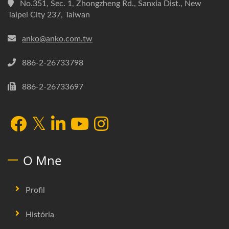
No.351, Sec. 1, Zhongzheng Rd., Sanxia Dist., New
Taipei City 237, Taiwan
anko@anko.com.tw
886-2-26733798
886-2-26733697
O Mne
Profil
História