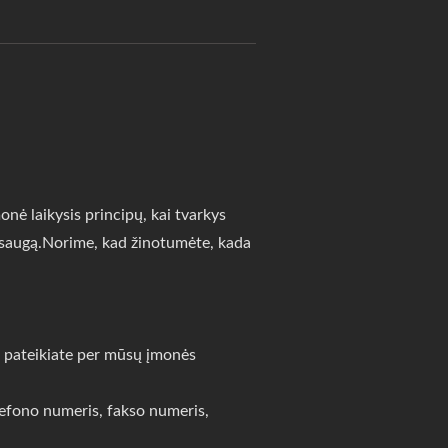
ė laikysis principų, kai tvarkys
apsaugą.Norime, kad žinotumėte, kada
ją pateikiate per mūsų įmonės
elefono numeris, fakso numeris,