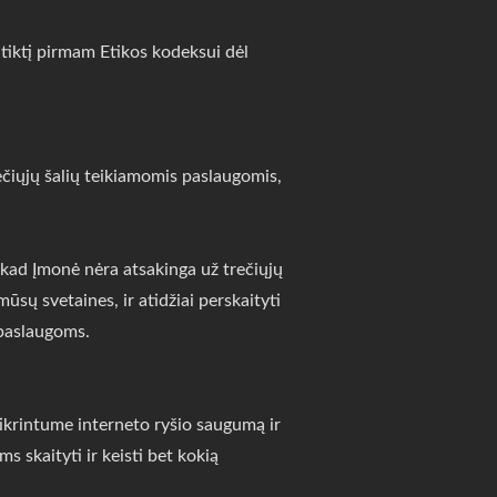
iktį pirmam Etikos kodeksui dėl
čiųjų šalių teikiamomis paslaugomis,
 kad Įmonė nėra atsakinga už trečiųjų
ūsų svetaines, ir atidžiai perskaityti
 paslaugoms.
krintume interneto ryšio saugumą ir
s skaityti ir keisti bet kokią