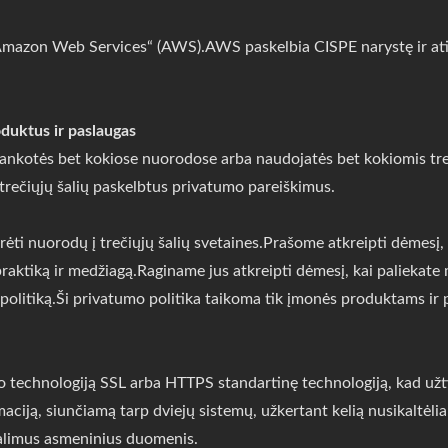
mazon Web Services“ (AWS).AWS paskelbia CISPE narystę ir atit
oduktus ir paslaugas
lankotės bet kokiose nuorodose arba naudojatės bet kokiomis tre
 trečiųjų šalių paskelbtus privatumo pareiškimus.
rėti nuorodų į trečiųjų šalių svetaines.Prašome atkreipti dėmesį,
aktiką ir medžiagą.Raginame jus atkreipti dėmesį, kai paliekate m
o politiką.Ši privatumo politika taikoma tik įmonės produktams ir
echnologiją SSL arba HTTPS standartinę technologiją, kad užti
ciją, siunčiamą tarp dviejų sistemų, užkertant kelią nusikaltėliam
galimus asmeninius duomenis.