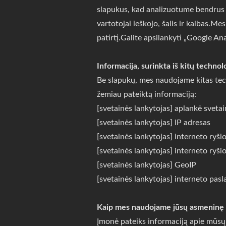
slapukus, kad analizuotume bendrus mo
vartotojai ieškojo, šalis ir kalbas.M
patirtį.Galite apsilankyti „Google An
Informacija, surinkta iš kitų technol
Be slapukų, mes naudojame kitas tec
žemiau pateiktą informaciją:
[svetainės lankytojas] aplankė sveta
[svetainės lankytojas] IP adresas
[svetainės lankytojas] interneto ryši
[svetainės lankytojas] interneto ryšio
[svetainės lankytojas] GeoIP
[svetainės lankytojas] interneto pasl
Kaip mes naudojame jūsų asmeninę 
Įmonė pateiks informaciją apie mūsų 