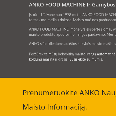
ANKO FOOD MACHINE Ir Gamybos L
Įsikūrusi Taivane nuo 1978 metų, ANKO FOOD MACHINE 
formavimo mašinų rinkose. Maisto mašinos parduodamos 
ANKO FOOD MACHINE įmonė yra ekspertė siomai, wonton,
maisto produktų apdorojimo įrangos pardavimo. Mes tur
ANKO siūlo klientams aukštos kokybės maisto mašinas, t
Peržiūrėkite mūsų kokybišką maisto įrangą
automatinė
koldūnų mašina
ir drąsiai
Susisiekite su mumis
.
Prenumeruokite ANKO Nauji
Maisto Informaciją.