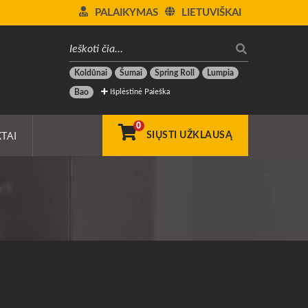
PALAIKYMAS
LIETUVIŠKAI
Koldūnai
Šumai
Spring Roll
Lumpia
Išplėstinė Paieška
Bao
0
TAI
SIŲSTI UŽKLAUSĄ