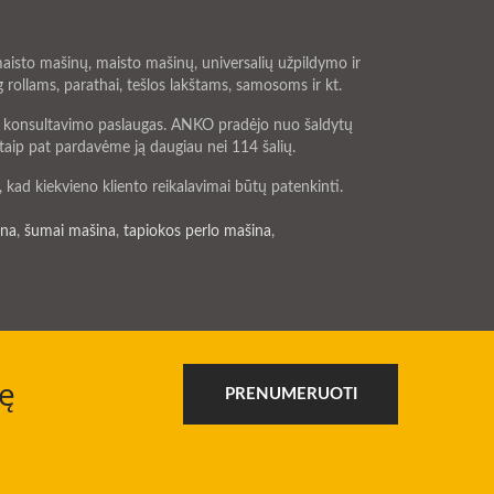
sto mašinų, maisto mašinų, universalių užpildymo ir
ollams, parathai, tešlos lakštams, samosoms ir kt.
ia konsultavimo paslaugas. ANKO pradėjo nuo šaldytų
aip pat pardavėme ją daugiau nei 114 šalių.
kad kiekvieno kliento reikalavimai būtų patenkinti.
ina
,
šumai mašina
,
tapiokos perlo mašina
,
ę
PRENUMERUOTI