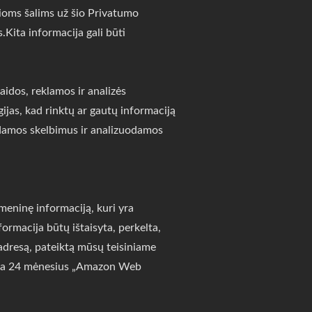
sioms šalims už šio Privatumo
.Kita informacija gali būti
aidos, reklamos ir analizės
gijas, kad rinktų ar gautų informaciją
kydamos skelbimus ir analizuodamos
meninę informaciją, kuri yra
nformacija būtų ištaisyta, perkelta,
adresą, pateiktą mūsų teisiniame
goma 24 mėnesius „Amazon Web