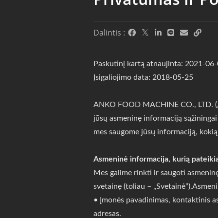
Dalintis :
Paskutinį kartą atnaujinta: 2021-06
Įsigaliojimo data: 2018-05-25
ANKO FOOD MACHINE CO., LTD. („Įmonė
jūsų asmeninę informaciją sąžiningai
mes saugome jūsų informaciją, kokią
Asmeninė informacija, kurią pateik
Mes galime rinkti ir saugoti asmenin
svetainę (toliau – „Svetainė“).Asmenin
• Įmonės pavadinimas, kontaktinis asm
adresas.