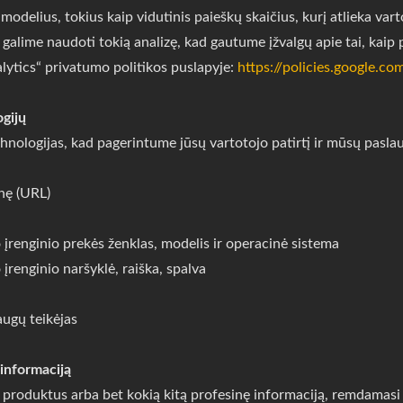
delius, tokius kaip vidutinis paieškų skaičius, kurį atlieka varto
es galime naudoti tokią analizę, kad gautume įžvalgų apie tai, kaip
alytics“ privatumo politikos puslapyje:
https://policies.google.co
ogijų
hnologijas, kad pagerintume jūsų vartotojo patirtį ir mūsų pasl
inę (URL)
o įrenginio prekės ženklas, modelis ir operacinė sistema
 įrenginio naršyklė, raiška, spalva
augų teikėjas
informaciją
produktus arba bet kokią kitą profesinę informaciją, remdamasi 