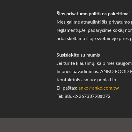
Šios privatumo politikos pakeitimai
Mes galime atnaujinti šią privatumo 
reglamentų.Jei padarysime kokių nors
arba skelbimu šioje svetainėje prieš p
Susisiekite su mumis
Jei turite klausimų, kaip mes saugom
Įmonės pavadinimas: ANKO FOOD 
Kontaktinis asmuo: ponia Lin
El. paštas:
anko@anko.com.tw
Tel: 886-2-26733798#272