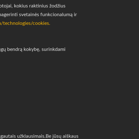
tojai, kokius raktinius žodžius
 pagerinti svetainės funkcionalumą ir
m/technologies/cookies.
augų bendrą kokybę, surinkdami
gautais užklausimais.Be jūsų aiškaus