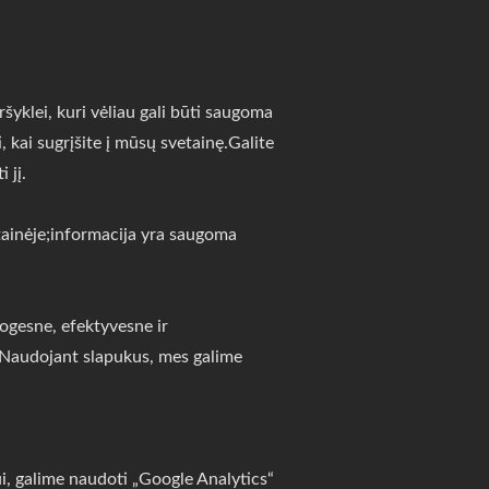
ršyklei, kuri vėliau gali būti saugoma
 kai sugrįšite į mūsų svetainę.Galite
 jį.
tainėje;informacija yra saugoma
togesne, efektyvesne ir
s.Naudojant slapukus, mes galime
i, galime naudoti „Google Analytics“