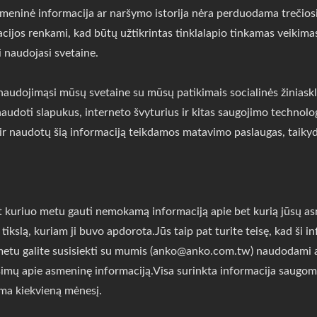
asmeninė informacija ar naršymo istorija nėra perduodama trečio
acijos renkami, kad būtų užtikrintas tinklalapio tinkamas veikimas
i naudojasi svetaine.
naudojimąsi mūsų svetaine su mūsų patikimais socialinės žiniaskl
 naudoti slapukus, interneto švyturius ir kitas saugojimo technolo
te ir naudotų šią informaciją teikdamos matavimo paslaugas, tai
bet kuriuo metu gauti nemokamą informaciją apie bet kurią jūsų as
 tikslą, kuriam ji buvo apdorota.Jūs taip pat turite teisę, kad ši i
 metu galite susisiekti su mumis (anko@anko.com.tw) naudodami 
ausimų apie asmeninę informaciją.Visa surinkta informacija sau
ama kiekvieną mėnesį.