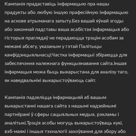
Кампанія прадаставіць інфармацыю пра нашы
прадукты або любую іншую прафесійную інфармацыю
на аснове атрыманага запыту.Без вашай яўнай згоды
або законнай падставы ваша асабістая інфармацыя або
гісторыя праглядаў не перадаюцца трэцім асобам за
межамі абсягу, указаным у гэтай Палітыцы
канфідэнцыяльнасці.Частка інфармацыі збіраецца для
забеспячэння належнага функцыянавання сайта.Іншая
інфармацыя можа быць выкарыстана для аналізу таго,
як наведвальнікі выкарыстоўваюць сайт.
Кампанія падзеліцца інфармацыяй аб вашым
выкарыстанні нашага сайта з нашымі надзейнымі
партнёрамі ў сферы сацыяльных медыя, рэкламы і
аналітыкі.Трэція асобы могуць выкарыстоўваць кукі,
вэб-маякі і іншыя тэхналогіі захоўвання для збору або