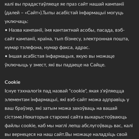
калі вы прадастаўляеце яе праз сайт нашай кампаніі
(далей – «Сайт»).Тыпы асабістай інфармацыі могуць
уключаць:
• Назва кампаніі, імя кантактнай асобы, пасада, вэб-
сайт кампаніі, краіна, тып бізнесу, электронная пошта,
нумар тэлефона, нумар факса, адрас.
• Іншая асабістая інфармацыя, якую вы можаце
ўключыць у змест, які вы падаеце на Сайце.
Cookie
Існуе тэхналогія пад назвай "cookie", якая з'яўляецца
элементам інфармацыі, які вэб-сайт можа адправіць у
ваш браўзер, які затым можа захоўваць на вашай
сістэме.Некаторыя старонкі сайта выкарыстоўваюць
файлы cookie, каб мы маглі лепш абслугоўваць вас, калі
вы вернецеся на наш сайт.Вы можаце наладзіць свой