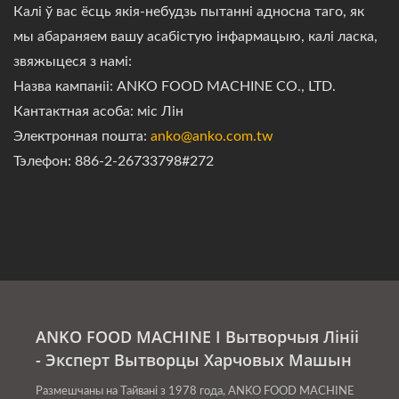
Калі ў вас ёсць якія-небудзь пытанні адносна таго, як
мы абараняем вашу асабістую інфармацыю, калі ласка,
звяжыцеся з намі:
Назва кампаніі: ANKO FOOD MACHINE CO., LTD.
Кантактная асоба: міс Лін
Электронная пошта:
anko@anko.com.tw
Тэлефон: 886-2-26733798#272
ANKO FOOD MACHINE І Вытворчыя Лініі
- Эксперт Вытворцы Харчовых Машын
Размешчаны на Тайвані з 1978 года, ANKO FOOD MACHINE