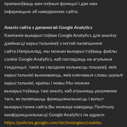
прапаноўваць вам пэўныя функцыі і дае нам
інфармацыю аб наведваннях сайта.
Аналіз сайта з дапамогай Google Analytics
Кампанія выкарыстоўвае Google Analytics для аналізу
дзейнасці карыстальнікаў з мэтай паляпшэння
сайта.Напрыклад, мы можам выкарыстоўваць файлы
cookie Google Analytics, каб паглядзець на агульныя
тэндэнцыі, такія як сярэдняя колькасць пошукаў, якія
карыстальнікі выконваюць, якія ключавыя словы шукалі
карыстальнікі, краіны і мовы.Мы можам
выкарыстоўваць такі аналіз, каб атрымаць разуменне
таго, як палепшыць функцыянальнасць і вопыт
выкарыстання сайта.Вы можаце наведаць Палітыку
канфідэнцыяльнасці Google Analytics па адрасе:
https://policies.google.com/technologies/cookies.