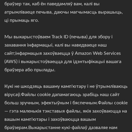
браўзер так, каб ён паведамляў вам, калі вы
атрымліваеце печыва, даючы магчымасць вырашыць,
ці прымаць яго.
Мы выкарыстоўваем Track ID (печыва) для збору і
захавання інфармацыі, калі вы наведваеце наш
сайт;інфармацыя захоўваецца ў Amazon Web Services
(AWS) і выкарыстоўваецца для ідэнтыфікацыі вашага
браўзера або прылады.
Кукі не шкодзяць вашаму камп'ютару і не ўтрымліваюць
вірусаў.Файлы cookie дапамагаюць зрабіць наш сайт
больш зручным, эфектыўным і бяспечным.Файлы cookie
— гэта маленькія тэкставыя файлы, якія захоўваюцца на
вашым камп'ютары і захоўваюцца вашым
браўзерам.Выкарыстанне кукі-файлаў дазваляе нам