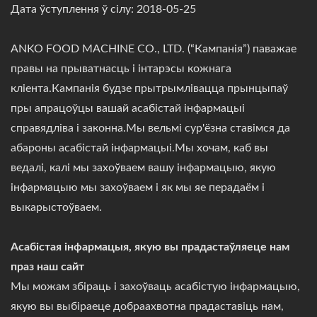
Дата ўступлення ў сілу: 2018-05-25
ANKO FOOD MACHINE CO., LTD. (“Кампанія”) паважае
правы на прыватнасць і інтарэсы кожнага
кліента.Кампанія будзе прытрымлівацца прынцыпаў
пры апрацоўцы вашай асабістай інфармацыі
справядліва і законна.Мы вельмі сур'ёзна ставімся да
абароны асабістай інфармацыі.Мы хочам, каб вы
ведалі, калі мы захоўваем вашу інфармацыю, якую
інфармацыю мы захоўваем і як мы яе перадаём і
выкарыстоўваем.
Асабістая інфармацыя, якую вы прадастаўляеце нам
праз наш сайт
Мы можам збіраць і захоўваць асабістую інфармацыю,
якую вы выбіраеце добраахвотна прадаставіць нам,