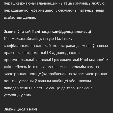
перашкаджаючы злачынцам чытаць і змяняць любую
перадаваную інфармацыю, уключаючы патэнцыйныя
асабістыя даныя.
Змены ў гэтай Палітыцы канфідэнцыяльнасці
Мы можам абнавіць гэтую Палітыку
канфідэнцыяльнасці, каб адлюстраваць змены ў нашых
практыках інфармацыі і ў адпаведнасці з
прымяняльнымі законамі і рэгламентамі.Калі мы зробім
якія-небудзь істотныя змены, мы паведамім вам па
электроннай пошце (адпраўленай на адрас электроннай
пошты, указаны ў вашым акаўнце) або шляхам
паведамлення на гэтым сайце да таго, як змена
ўступіць у сілу.
Звяжыцеся з намі