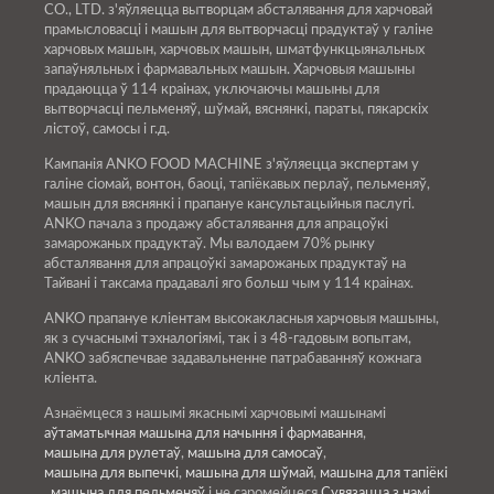
CO., LTD. з'яўляецца вытворцам абсталявання для харчовай
прамысловасці і машын для вытворчасці прадуктаў у галіне
харчовых машын, харчовых машын, шматфункцыянальных
запаўняльных і фармавальных машын. Харчовыя машыны
прадаюцца ў 114 краінах, уключаючы машыны для
вытворчасці пельменяў, шўмай, вяснянкі, параты, пякарскіх
лістоў, самосы і г.д.
Кампанія ANKO FOOD MACHINE з'яўляецца экспертам у
галіне сіомай, вонтон, баоці, тапіёкавых перлаў, пельменяў,
машын для вяснянкі і прапануе кансультацыйныя паслугі.
ANKO пачала з продажу абсталявання для апрацоўкі
замарожаных прадуктаў. Мы валодаем 70% рынку
абсталявання для апрацоўкі замарожаных прадуктаў на
Тайвані і таксама прадавалі яго больш чым у 114 краінах.
ANKO прапануе кліентам высокакласныя харчовыя машыны,
як з сучаснымі тэхналогіямі, так і з 48-гадовым вопытам,
ANKO забяспечвае задавальненне патрабаванняў кожнага
кліента.
Азнаёмцеся з нашымі якаснымі харчовымі машынамі
аўтаматычная машына для начыння і фармавання
,
машына для рулетаў
,
машына для самосаў
,
машына для выпечкі
,
машына для шўмай
,
машына для тапіёкі
,
машына для пельменяў
і не саромейцеся
Сувязацца з намі
.