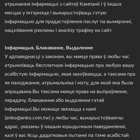
атрымання інфармацыі з сайтаў Кампаніі і ў іншых
месцах у інтэрнэце і выкарыстоўваць гэтую
інфармацыю для прадастаўлення паслуг па вымярэнні,
нацэлівання рэкламы і аналізу трафіку на сайт.
Інфармацыя, Блакаванне, Выдаленне
У адпаведнасці з законам, вы маеце права ў любы час
атрымліваць бясплатную інфармацыю пра любую вашу
асабістую інфармацыю, якая захоўваецца, а таксама пра
яе паходжанне, атрымальніка і мэту, для якой яна была
апрацавана.Вы таксама маеце права на выпраўленне,
перадачу, блакаванне або выдаленне гэтай
інфармацыі.Вы можаце звязацца з намі
(anko@anko.com.tw) у любы час, выкарыстоўваючы
адрас, указаны ў нашым юрыдычным паведамленні,
калі ў вас ёсць дадатковыя пытанні па тэме асабістай