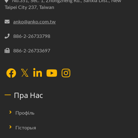
No.351, Sec. 1, Zhongzheng Rd., Sanxia Dist., New
Taipei City 237, Taiwan
anko@anko.com.tw
886-2-26733798
886-2-26733697
Пра Нас
Профіль
Гісторыя