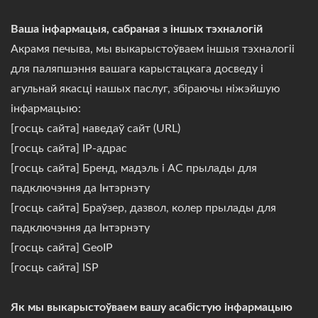
Ваша інфармацыя, сабраная з іншых тэхналогій
Акрамя печыва, мы выкарыстоўваем іншыя тэхналогіі
для паляпшэння вашага карыстацкага досведу і
агульнай якасці нашых паслуг, збіраючы ніжэйшую
інфармацыю:
[госць сайта] наведаў сайт (URL)
[госць сайта] IP-адрас
[госць сайта] Бренд, мадэль і АС прылады для
падключэння да Інтэрнэту
[госць сайта] Браўзер, дазвол, колер прылады для
падключэння да Інтэрнэту
[госць сайта] GeoIP
[госць сайта] ISP
Як мы выкарыстоўваем вашу асабістую інфармацыю