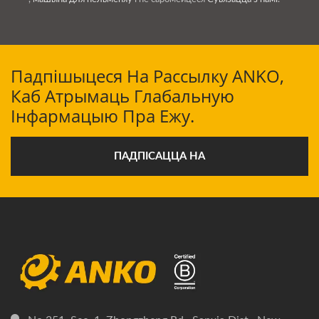
Падпішыцеся На Рассылку ANKO,
Каб Атрымаць Глабальную
Інфармацыю Пра Ежу.
ПАДПІСАЦЦА НА