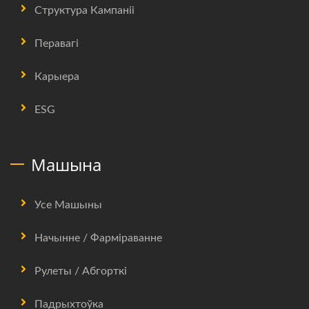
Структура Кампаніі
Перавагі
Карыера
ESG
Машына
Усе Машыны
Начынне / Фарміраванне
Рулеты / Абгорткі
Падрыхтоўка