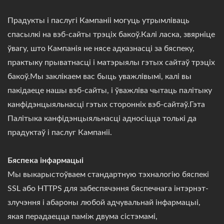
Прадукты і паслугі Кампаніі могуць утрымліваць
спасылкі на вэб-сайты трэціх бакоў.Калі ласка, звярніце
ўвагу, што Кампанія не нясе адказнасці за бяспеку,
практыку прыватнасці і матэрыялы гэтых сайтаў трэціх
бакоў.Мы заклікаем вас быць уважлівымі, калі вы
пакідаеце нашы вэб-сайты, і ўважліва чытаць палітыку
канфідэнцыяльнасці гэтых сторонніх вэб-сайтаў.Гэта
Палітыка канфідэнцыяльнасці адносіцца толькі да
прадуктаў і паслуг Кампаніі.
Бяспека інфармацыі
Мы выкарыстоўваем стандартную тэхналогію бяспекі
SSL або HTTPS для забеспячэння бяспечнага інтэрнэт-
злучэння і абароны любой адчувальнай інфармацыі,
якая перадаецца паміж двума сістэмамі,