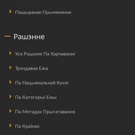
Пашыранае Прымяненне
Рашэнне
Усе Рашэнні Па Харчаванні
Трэндавая Ежа
Па Нацыянальнай Кухні
Па Катэгорыі Ежы
Па Метадах Прыгатавання
Па Краінах