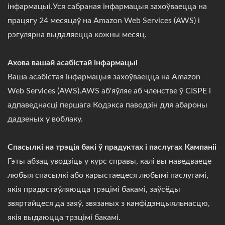
інфармацыі.Уся сабраная інфармацыя захоўваецца на
працягу 24 месяцаў на Amazon Web Services (AWS) і
рэгулярна выдаляецца кожны месяц.
Ахова вашай асабістай інфармацыі
Ваша асабістая інфармацыя захоўваецца на Amazon
Web Services (AWS).AWS аб'яўляе аб членстве ў CISPE і
адпаведнасці першага Кодэкса паводзін для абароны
дадзеных у воблаку.
Спасылкі на трэція бакі ў прадуктах і паслугах Кампаніі
Гэты абзац уводзіць у курс справы, калі вы наведваеце
любыя спасылкі або карыстаецеся любымі паслугамі,
якія прадастаўляюцца трэцімі бакамі, заўсёды
звяртайцеся да заяў, звязаных з канфідэнцыяльнасцю,
якія выдаюцца трэцімі бакамі.