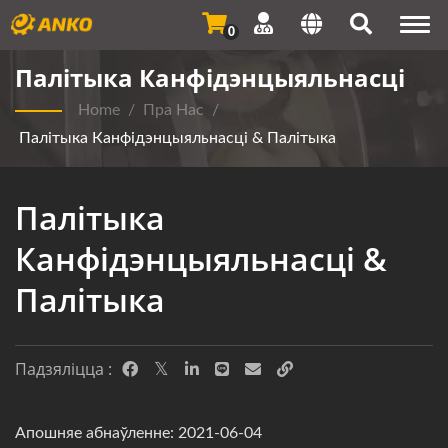
Togg
0
navi
Палітыка Канфідэнцыяльнасці
Home
/
Пра Нас
/
Палітыка Канфідэнцыяльнасці & Палітыка
Палітыка
Канфідэнцыяльнасці &
Палітыка
Падзяліцца :
Апошняе абнаўленне: 2021-06-04