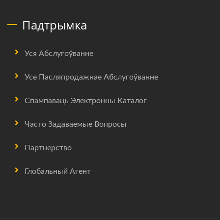
Падтрымка
Уся Абслугоўванне
Усе Пасляпродажнае Абслугоўванне
Спампаваць Электронны Каталог
Часто Задаваемые Вопросы
Партнерство
Глобальный Агент