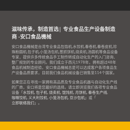
滋味传承，制造首选| 专业食品生产设备制造
商 -安口食品機械
安口食品機械是台湾专业食品包馅机,水饺机,春卷机,春卷皮机,珍
珠粉圆机,包子机,小笼汤包机,葱抓饼机,烧卖机,汤圆机等食品设备
专家，提供许多传统食品手工制作转成自动化生产的入门咨询、
整厂规划的专业顾问。我们成立于西元1978年，拥有超过48年
食品机械制造经验，安口食品機械总是可以达成客户各项食品生
产设备品质要求，目前我们食品机械设备已销售至114个国家。
如果您正在寻找一家拥有高品质及专业食品机器与自动化生产线
的厂商，安口将是您最好的选择。请立即浏览我们各项专业食品
设备「
水饺机
,
包子机
,
烧卖机
,
馄饨机
,
月饼机
,
春卷生产线
,
咖喱饺机
,
义大利饺机
,
小笼汤包机
,
豆沙包机
」或「
立即联络我们
」。