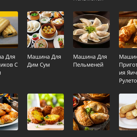
а Для
Машина Для
Машина Для
Машин
иков С
Дим Сум
Пельменей
Приго
и
Ия Яи
Рулет