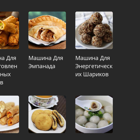
а Для
Машина Для
Машина Для
товлен
Эмпанада
Энергетическ
чных
Их Шариков
ов