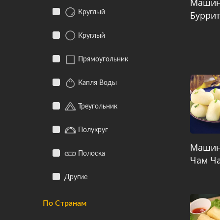
Машин
Круглый
Бурри
Круглый
Прямоугольник
Капля Воды
Треугольник
Полукруг
Машин
Полоска
Чам Ч
Другие
По Странам