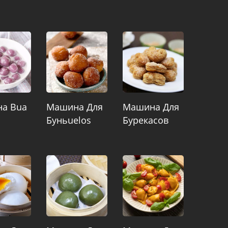
а Bua
Машина Для
Машина Для
Буньuelos
Бурекасов