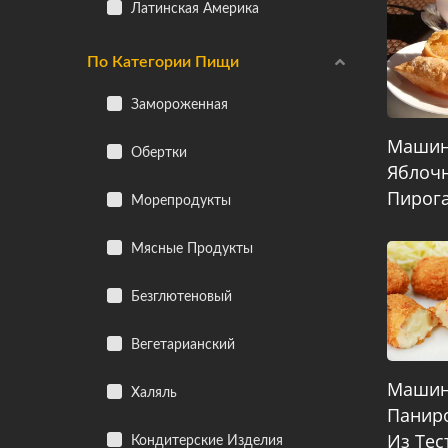
Латинская Америка
По Категории Пищи
Замороженная
Машин
Обертки
Яблоч
Пирог
Морепродукты
Мясные Продукты
Безглютеновый
Вегетарианский
Машин
Халяль
Панир
Из Тес
Кондитерские Изделия