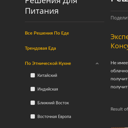
Решения Для
Питания
Поделит
Все Решения По Еде
Эксп
Конс
Трендовая Еда
Не имее
По Этнической Кухне
облачно
Китайский
получит
получит
Индийская
Ближний Восток
Result o
Восточная Европа