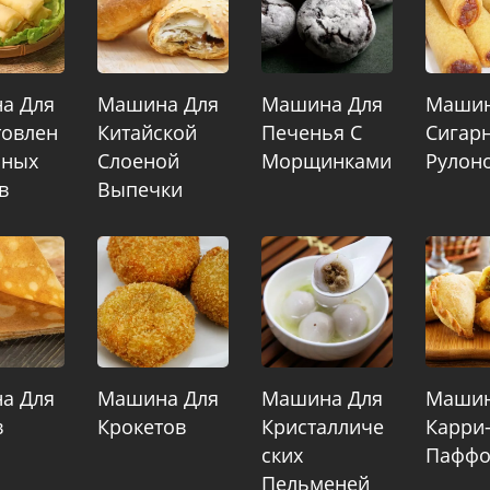
а Для
Машина Для
Машина Для
Машин
товлен
Китайской
Печенья С
Сигар
рных
Слоеной
Морщинками
Рулон
в
Выпечки
а Для
Машина Для
Машина Для
Машин
в
Крокетов
Кристалличе
Карри
Ских
Паффо
Пельменей