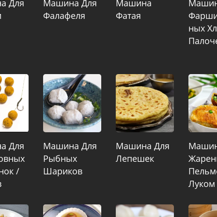
а Для
Машина Для
Машина
Машин
и
Фалафеля
Фатая
Фарши
Ных Х
Палоч
а Для
Машина Для
Машина Для
Машин
овных
Рыбных
Лепешек
Жарен
ок /
Шариков
Пельм
в
Луком