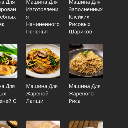
а Для
Машина Для
Машина Для
рован
Изготовлени
Заполненных
лебных
Я
Клейких
ек
Начиненного
Рисовых
Печенья
Шариков
а Для
Машина Для
Машина Для
ых
Жареной
Жареного
еней С
Лапши
Риса