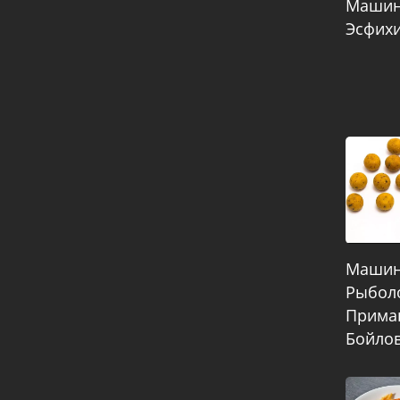
Машин
Эсфих
Машин
Рыбол
Приман
Бойло