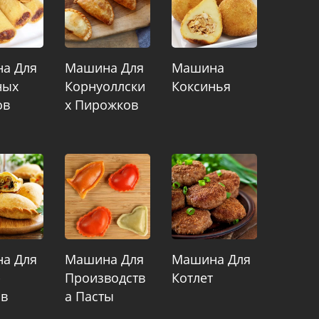
а Для
Машина Для
Машина
ных
Корнуоллски
Коксинья
ов
Х Пирожков
а Для
Машина Для
Машина Для
-
Производств
Котлет
в
А Пасты