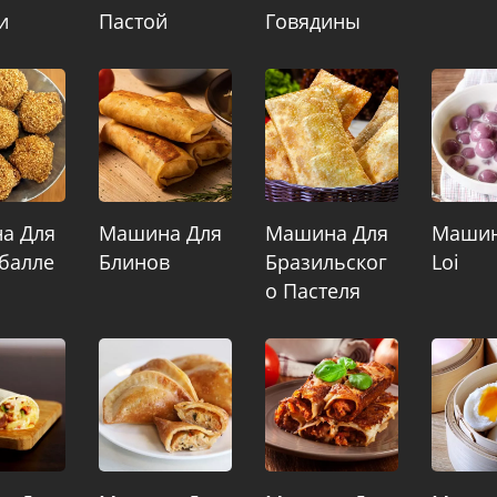
и
Пастой
Говядины
а Для
Машина Для
Машина Для
Машин
балле
Блинов
Бразильског
Loi
О Пастеля