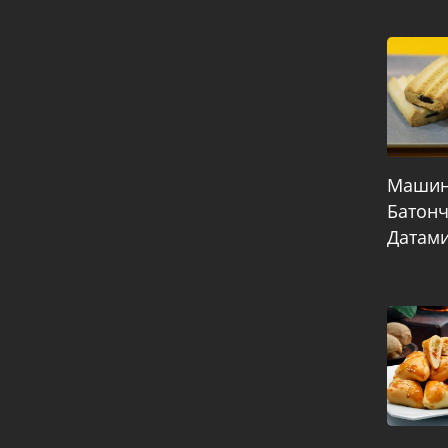
Машин
Батонч
Датам