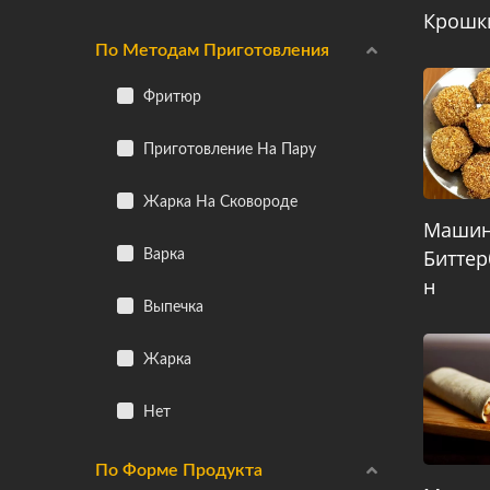
Крошк
По Методам Приготовления
Фритюр
Приготовление На Пару
Жарка На Сковороде
Машин
Биттер
Варка
Н
Выпечка
Жарка
Нет
По Форме Продукта