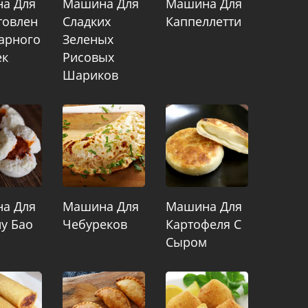
а Для
Машина Для
Машина Для
товлен
Сладких
Каппеллетти
арного
Зеленых
ек
Рисовых
Шариков
а Для
Машина Для
Машина Для
у Бао
Чебуреков
Картофеля С
Сыром