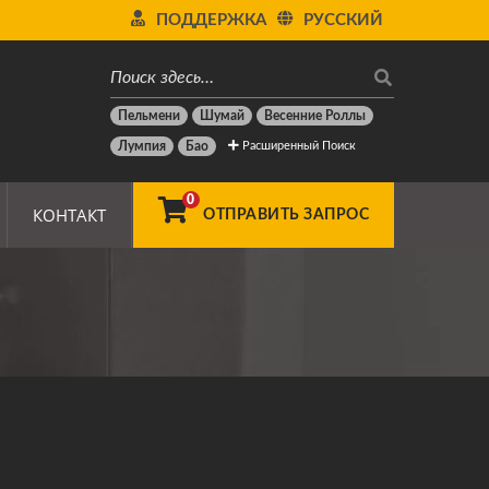
ПОДДЕРЖКА
РУССКИЙ
Пельмени
Шумай
Весенние Роллы
Расширенный Поиск
Лумпия
Бао
0
КОНТАКТ
ОТПРАВИТЬ ЗАПРОС