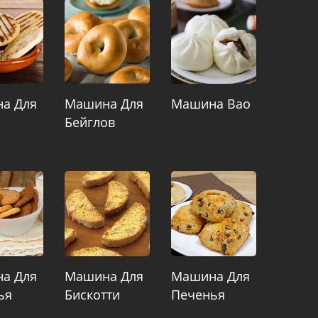
а Для
Машина Для
Машина Bao
Бейглов
а Для
Машина Для
Машина Для
ья
Бискотти
Печенья