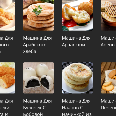
а Для
Машина Для
Машина Для
Машин
ного
Арабского
Араancinи
Арепы
а
Хлеба
а Для
Машина Для
Машина Для
Машин
овки
Булочек С
Наанов С
Печен
та И
Бобовой
Начинкой Из