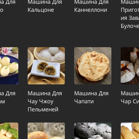
а Для
Машина Для
Машина Для
Машин
то
Кальцоне
Каннеллони
Приго
Ия Зав
Булоч
а Для
Машина Для
Машина Для
Машин
ам
Чау Чжоу
Чапати
Чар Си
Пельменей