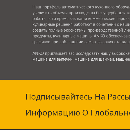
Наш портфель автоматического кухонного оборуд
увеличить объемы производства без ущерба для
работы, в то время как наши коммерческие паров
кулинарные решения работают в сочетании с наши
создать полные экосистемы производственной лин
продукты, кулинарные машины ANKO обеспечивают
графиков при соблюдении самых высоких стандар
ANKO приглашает вас исследовать нашу высокок
машина для выпечки
,
машина для шанмаи
,
машина
Подписывайтесь На Рассы
Информацию О Глобальн