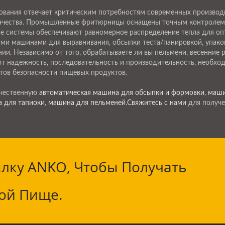
ования отвечает критическим потребностям современных производ
 качества. Промышленные фритюрницы оснащены точным контролем
ые системы обеспечивают равномерное распределение тепла для оп
ми машинами для выравнивания, обсыпки теста/панировкой, упаков
ии. Независимо от того, обрабатываете ли вы пельмени, весенние
 надежность, последовательность и производительность, необхо
тов безопасности пищевых продуктов.
ачественную
автоматическая машина для обсыпки и формовки
,
маши
 для тапиоки
,
машина для пельменей
.
Свяжитесь с нами
для получе
лку ANKO, Чтобы Получать
ой Пище.