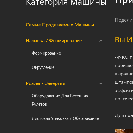
Категория Машины
Поделит
Самые Продаваемые Машины
Вы И
Начинка / Формирование
Формирование
ANKO пр
произво
Округление
выравни
штампов
Роллы / Завертки
эффекти
Оборудование Для Весенних
по качес
Рулетов
Для пол
Листовая Упаковка / Обертывание