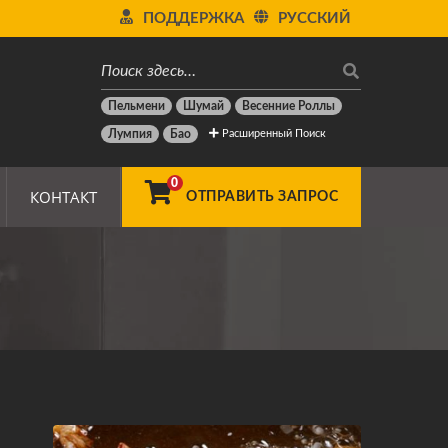
ПОДДЕРЖКА
РУССКИЙ
Пельмени
Шумай
Весенние Роллы
Расширенный Поиск
Лумпия
Бао
0
КОНТАКТ
ОТПРАВИТЬ ЗАПРОС