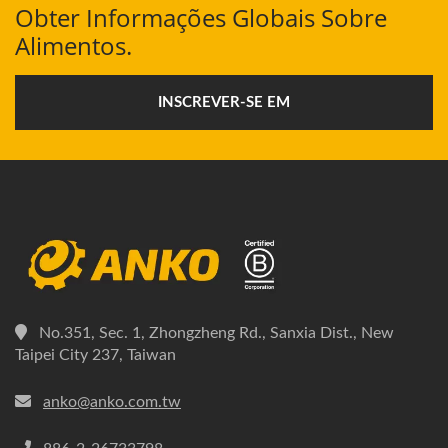
Obter Informações Globais Sobre
Alimentos.
INSCREVER-SE EM
No.351, Sec. 1, Zhongzheng Rd., Sanxia Dist., New
Taipei City 237, Taiwan
anko@anko.com.tw