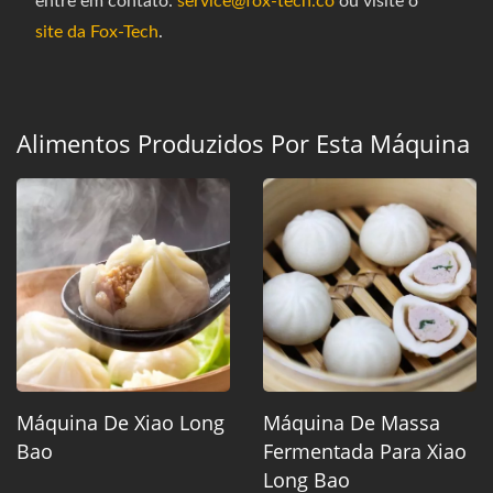
entre em contato:
service@fox-tech.co
ou visite o
site da Fox-Tech
.
Alimentos Produzidos Por Esta Máquina
Máquina De Xiao Long
Máquina De Massa
Bao
Fermentada Para Xiao
Long Bao