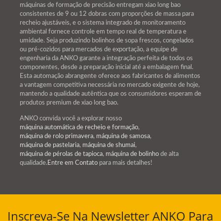
máquinas de formação de precisão entregam xiao long bao
consistentes de 9 ou 12 dobras com proporções de massa para
recheio ajustáveis, e o sistema integrado de monitoramento
ambiental fornece controle em tempo real de temperatura e
umidade. Seja produzindo bolinhos de sopa frescos, congelados
ou pré-cozidos para mercados de exportação, a equipe de
engenharia da ANKO garante a integração perfeita de todos os
componentes, desde a preparação inicial até a embalagem final.
Esta automação abrangente oferece aos fabricantes de alimentos
a vantagem competitiva necessária no mercado exigente de hoje,
mantendo a qualidade autêntica que os consumidores esperam de
produtos premium de xiao long bao.
ANKO convida você a explorar nosso
máquina automática de recheio e formação
,
máquina de rolo primavera
,
máquina de samosa
,
máquina de pastelaria
,
máquina de shumai
,
máquina de pérolas de tapioca
,
máquina de bolinho
de alta
qualidade.
Entre em Contato
para mais detalhes!
Inscreva-Se Na Newsletter ANKO Para