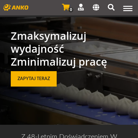
Togg
0
navi
Zmaksymalizuj
wydajność
Zminimalizuj pracę
ZAPYTAJ TERAZ
Z 48-Letnim Doświadczeniem W