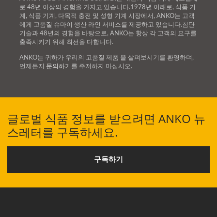
으세요.
지니어의 기계 소개 및 시연
로 48년 이상의 경험을 가지고 있습니다.1978년 이래로, 식품 기
계, 식품 기계, 다목적 충전 및 성형 기계 시장에서, ANKO는 고객
에 참여하세요. ANKO는 당
에게 고품질 슈마이 생산 라인 서비스를 제공하고 있습니다.첨단
신의 신뢰를 받을 가치가 있
기술과 48년의 경험을 바탕으로, ANKO는 항상 각 고객의 요구를
충족시키기 위해 최선을 다합니다.
습니다. 보는 것이 믿는 것
ANKO는 귀하가 우리의 고품질 제품 을 살펴보시기를 환영하며,
이다. 식품 가공 기계 외에
언제든지
문의하기
를 주저하지 마십시오.
도, ANKO는 식품 준비 및
제품 포장 장비를 생산 라인
에 통합하는 턴키 프로젝트
글로벌 식품 정보를 받으려면 ANKO 뉴
를 제공합니다. 이는 구매자
스레터를 구독하세요.
의 시간과 비용을 크게 절약
합니다. 저희 부스를 방문할
계획이시라면, 예약 아이콘
구독하기
을 클릭하여 다음 양식을 작
성해 주시기 바랍니다. 방문
일정을 설정하고 전문 엔지
니어를 배정하여 도와드리