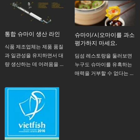
통합 슈마이 생산 라인
슈마이/시오마이를 과소
평가하지 마세요.
식품 제조업체는 제품 품질
과 일관성을 유지하면서 대
딤섬 레스토랑을 둘러보면
량 생산하는 데 어려움을 겪
누구도 슈마이를 유혹하는
고 있습니다. ANKO는 훌륭
매력을 거부할 수 없다는 것
한 솔루션을 제공합니다 -
을 알게 될 것입니다. 그 매
통합 슈마이 생산 라인: 자
력과 맛은 대대로 전해져 내
동 반죽 이송, 속 재료 이송,
려오며, 전 세계에 퍼져 지
슈마이 형성, 로봇 팔 포장,
역 문화와 융합되어 많은 미
증기 처리, 급속 냉동, 포장
식가들을 끌어모으고 있습
및 품질 검사 등 아홉 가지
니다. 레스토랑이나 노점에
주요 처리 구성 요소가 포함
서 찐 슈마이 한 접시를 먹