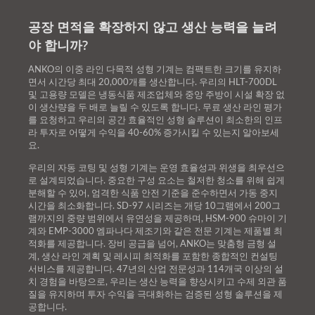
공장 면적을 확장하지 않고 생산 능력을 늘려
야 합니까?
ANKO의 이중 라인 다목적 성형 기계는 컴팩트한 크기를 유지하
면서 시간당 최대 20,000개를 생산합니다. 우리의 HLT-700DL
및 고용량 모델은 냉동식품 제조업체와 중앙 주방이 시설 확장 없
이 생산량을 두 배로 늘릴 수 있도록 합니다. 무료 생산 라인 평가
를 요청하고 우리의 공간 효율적인 성형 솔루션이 최소한의 인프
라 투자로 어떻게 수익을 40-60% 증가시킬 수 있는지 알아보세
요.
우리의 자동 코팅 및 성형 기계는 운영 효율성과 위생을 최우선으
로 설계되었습니다. 중요한 구성 요소는 철저한 청소를 위해 쉽게
분해할 수 있어, 엄격한 식품 안전 기준을 준수하면서 가동 중지
시간을 최소화합니다. SD-97 시리즈는 개당 10그램에서 200그
램까지의 중량 범위에서 유연성을 제공하며, HSM-900 슈마이 기
계와 EMP-3000 엠파나다 제조기와 같은 전문 기계는 제품별 최
적화를 제공합니다. 장비 공급을 넘어, ANKO는 맞춤형 금형 설
계, 생산 라인 계획 및 레시피 최적화를 포함한 종합적인 컨설팅
서비스를 제공합니다. 47년의 산업 전문성과 114개국 이상의 설
치 경험을 바탕으로, 우리는 생산 능력을 향상시키고 수제 외관 품
질을 유지하며 투자 수익을 극대화하는 검증된 성형 솔루션을 제
공합니다.