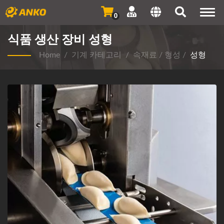
Togg
0
navi
식품 생산 장비 성형
Home
/
기계 카테고리
/
속재료 / 형성
/
성형