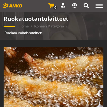
Togg
0
navi
Ruokatuotantolaitteet
Home
/
Koneen Kategoria
/
Ruokaa Valmistaminen