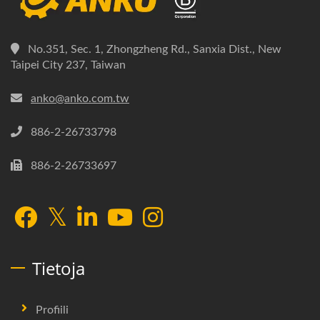
No.351, Sec. 1, Zhongzheng Rd., Sanxia Dist., New
Taipei City 237, Taiwan
anko@anko.com.tw
886-2-26733798
886-2-26733697
Tietoja
Profiili