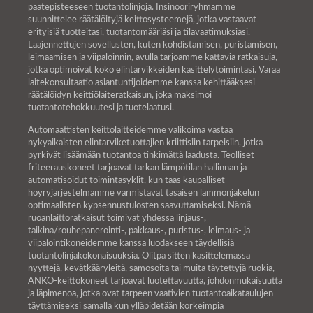
päätepisteeseen tuotantolinjoja. Insinööriryhmämme
suunnittelee räätälöityjä keittosysteemejä, jotka vastaavat
erityisiä tuotteitasi, tuotantomääriäsi ja tilavaatimuksiasi.
Laajennettujen sovellusten, kuten kohdistamisen, puristamisen,
leimaamisen ja viipaloinnin, avulla tarjoamme kattavia ratkaisuja,
jotka optimoivat koko elintarvikkeiden käsittelytoimintasi. Varaa
laitekonsultaatio asiantuntijoidemme kanssa kehittääksesi
räätälöidyn keittiölaiteratkaisun, joka maksimoi
tuotantotehokkuutesi ja tuotelaatusi.
Automaattisten keittolaitteidemme valikoima vastaa
nykyaikaisten elintarviketuottajien kriittisiin tarpeisiin, jotka
pyrkivät lisäämään tuotantoa tinkimättä laadusta. Teolliset
friteerauskoneet tarjoavat tarkan lämpötilan hallinnan ja
automatisoidut toimintasyklit, kun taas kaupalliset
höyryjärjestelmämme varmistavat tasaisen lämmönjakelun
optimaalisten kypsennustulosten saavuttamiseksi. Nämä
ruoanlaittoratkaisut toimivat yhdessä linjaus-,
taikina/rouhepanerointi-, pakkaus-, puristus-, leimaus- ja
viipalointikoneidemme kanssa luodakseen täydellisiä
tuotantolinjakokonaisuuksia. Olitpa sitten käsittelemässä
nyyttejä, kevätkääryleitä, samosoita tai muita täytettyjä ruokia,
ANKO-keittokoneet tarjoavat luotettavuutta, johdonmukaisuutta
ja läpimenoa, jotka ovat tarpeen vaativien tuotantoaikataulujen
täyttämiseksi samalla kun ylläpidetään korkeimpia