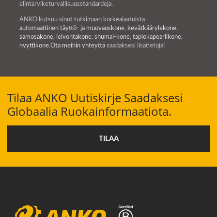
elintarviketurvallisuusstandardeja.
ANKO kutsuu sinut tutkimaan korkealaatuista
automaattinen täyttö- ja muovauskone
,
kevätkäärylekone
,
samosakone
,
leivontakone
,
shumai-kone
,
tapiokapearlikone
,
nyyttikone
.
Ota meihin yhteyttä
saadaksesi lisätietoja!
Tilaa ANKO Uutiskirje Saadaksesi
Globaalia Ruokainformaatiota.
TILAA