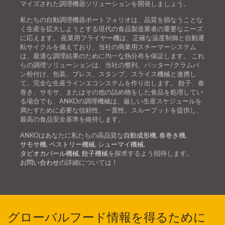
マイズされた調理機器ソリューションを開発しましょう。
私たちの自動調理機器ポートフォリオは、品質を損なうことな
く生産を拡大しようとする現代の食品製造業者の重要なニーズ
に応えます。 産業用フライヤー機は、正確な温度制御と自動運
転サイクルを備えており、当社の商業用スチーマーシステム
は、最適な調理結果のために均一な熱分布を保証します。 これ
らの調理ソリューションは、当社の整列、バッター/クラムパ
ン粉付け、包装、プレス、スタンプ、スライス機械と連携し
て、完全な生産ラインエコシステムを作り出します。 餃子、春
巻き、サモサ、またはその他の詰め物をした食品を処理してい
る場合でも、ANKOの調理機械は、厳しい生産スケジュールを
満たすために必要な信頼性、一貫性、スループットを提供し、
最高の食品安全基準を維持します。
ANKOはあなたに私たちの高品質な
自動成形機
,
春巻き機
,
サモサ機
,
ペストリー機械
,
シューマイ機械
,
タピオカパール機械
,
餃子機械
を探求するよう招待します。
お問い合わせ
の詳細については！
グローバルフード情報を得るために