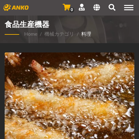
Togg
0
navi
食品生産機器
Home
/
機械カテゴリ
/
料理