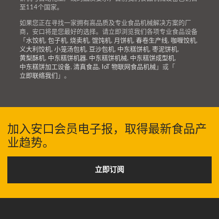
至114个国家。
如果您正在寻找一家拥有高品质及专业食品机械解决方案的厂
商，安口将是您最好的选择。请立即浏览我们各项专业食品设备
「
水饺机
,
包子机
,
烧卖机
,
馄饨机
,
月饼机
,
春卷生产线
,
咖喱饺机
,
义大利饺机
,
小笼汤包机
,
豆沙包机
,
中东糕饼机
,
枣泥饼机
,
黄梨酥机
,
中东糕饼机器. 中东糕饼机械
,
中东糕饼成型机
,
中东糕饼加工设备
,
清真食品
,
IoT 物联网食品机械
」或「
立即联络我们
」。
加入安口会员电子报，取得最新食品产
业趋势。
立即订阅