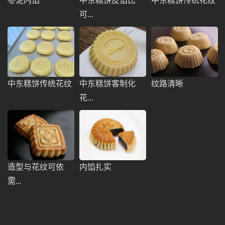
枣泥内馅
中东糕饼皮馅比
中东糕饼传统花纹
可...
中东糕饼传统花纹
中东糕饼客制化
纹路清晰
花...
造型与花纹可依
内馅扎实
需...