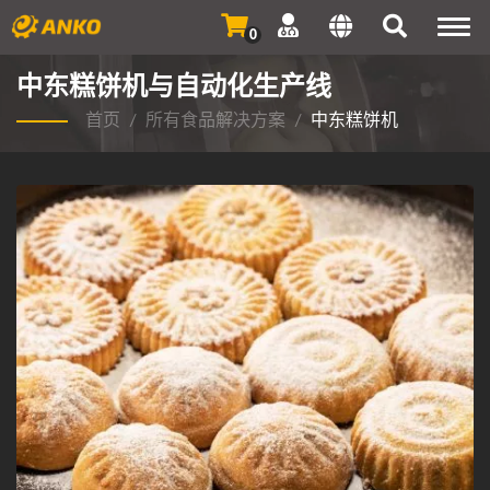
Togg
0
navi
中东糕饼机与自动化生产线
首页
/
所有食品解决方案
/
中东糕饼机