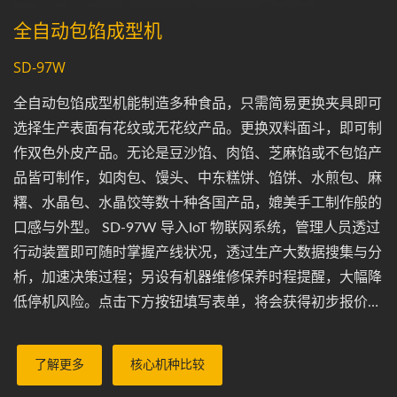
全自动包馅成型机
SD-97W
全自动包馅成型机能制造多种食品，只需简易更换夹具即可
选择生产表面有花纹或无花纹产品。更换双料面斗，即可制
作双色外皮产品。无论是豆沙馅、肉馅、芝麻馅或不包馅产
品皆可制作，如肉包、馒头、中东糕饼、馅饼、水煎包、麻
糬、水晶包、水晶饺等数十种各国产品，媲美手工制作般的
口感与外型。 SD-97W 导入IoT 物联网系统，管理人员透过
行动装置即可随时掌握产线状况，透过生产大数据搜集与分
析，加速决策过程；另设有机器维修保养时程提醒，大幅降
低停机风险。点击下方按钮填写表单，将会获得初步报价，
由专业顾问协助您了解适合的方案。
了解更多
核心机种比较