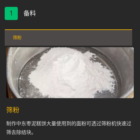
1
备料
筛粉
筛粉
制作中东枣泥糕饼大量使用到的面粉可透过筛粉机快速过
筛去除结块。