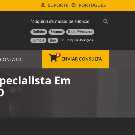
SUPORTE
PORTUGUÊS
Bolinho
Shumai
Rolo Primavera
Pesquisa Avançada
Lumpia
Bao
0
CONTATO
ENVIAR CONSULTA
pecialista Em
O