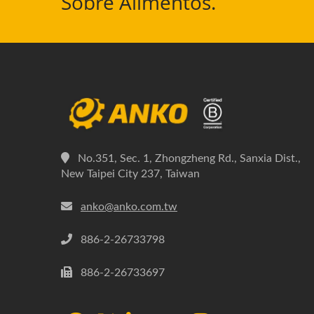
Sobre Alimentos.
No.351, Sec. 1, Zhongzheng Rd., Sanxia Dist.,
New Taipei City 237, Taiwan
anko@anko.com.tw
886-2-26733798
886-2-26733697