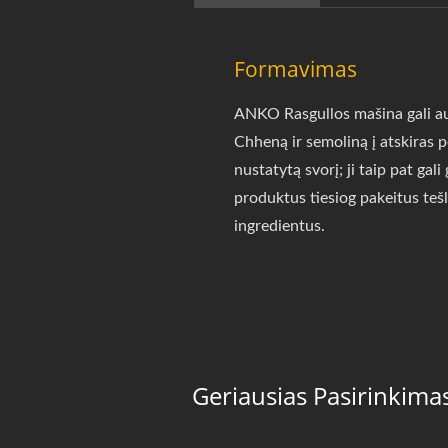
Formavimas
ANKO Rasgullos mašina gali au
Chheną ir semoliną į atskiras p
nustatytą svorį; ji taip pat gali
produktus tiesiog pakeitus tešl
ingredientus.
Geriausias Pasirinkima