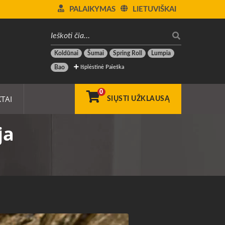
PALAIKYMAS
LIETUVIŠKAI
Koldūnai
Šumai
Spring Roll
Lumpia
Išplėstinė Paieška
Bao
0
TAI
SIŲSTI UŽKLAUSĄ
ja