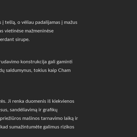
į tešlą, o vėliau padalijamas į mažus
mas vietinėse mažmeninėse
erdant sirupe.
udavimo konstrukcija gali gaminti
indų saldumynus, tokius kaip Cham
zės. Ji renka duomenis iš kiekvienos
us, sandėliavimą ir grafikų
priežiūros mašinos tarnavimo laiką ir
i, kad sumažintumėte galimus rizikos