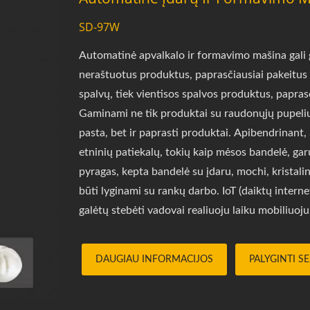
SD-97W
Automatinė apvalkalo ir formavimo mašina gali g
neraštuotus produktus, paprasčiausiai pakeitus u
spalvų, tiek vientisos spalvos produktus, papras
Gaminami ne tik produktai su raudonųjų pupeli
pasta, bet ir paprasti produktai. Apibendrinant
etninių patiekalų, tokių kaip mėsos bandelė, g
pyragas, kepta bandelė su įdaru, mochi, kristalin
būti lyginami su rankų darbo. IoT (daiktų intern
galėtų stebėti vadovai realiuoju laiku mobiliuoj
renkami ir apdorojami naudojant didžiųjų duom
sprendimų priėmimas. Mes taip pat įdiegėme pr
DAUGIAU INFORMACIJOS
PALYGINTI S
užtikrintume nuoseklų produktyvumą. Norite gaut
Prašome paspausti žemiau esantį mygtuką ir užp