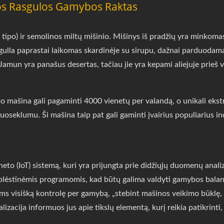
s Rasgulos Gamybos Raktas
ipo) ir semolinos miltų mišinio. Mišinys iš pradžių yra minkomas 
gulla paprastai laikomas skardinėje su sirupu, dažnai parduoda
amun yra panašus desertas, tačiau jie yra kepami aliejuje prieš v
ašina gali pagaminti 4000 vienetų per valandą, o unikali ekstr
uoseklumu. Ši mašina taip pat gali gaminti įvairius populiarius 
to (IoT) sistemą, kuri yra prijungta prie didžiųjų duomenų anali
plėstinėmis programomis, kad būtų galima valdyti gamybos balans
ums visišką kontrolę per gamybą, „stebint mašinos veikimo būklę, 
zacija informuos jus apie tikslų elementą, kurį reikia patikrint