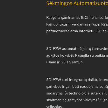
Sėkmingos Automatizuoto
Rasgulla gaminamas iš Chhena (sūrio t
kamuoliukus ir verdamas sirupe. Ras
parduotuvėse arba internetu. Gulab J
SD-97W automatinė įdarų formavimo m
aukštos kokybės Rasgulla su puikia n
Cham ir Gulab Jamun.
SD-97W turi integruotą daiktų interne
gamybos ir gali būti naudojama su iš
sudarymą. Ši technologija suteikia j
skaitmeninę gamybos valdymą“. Signali
veiksnius.