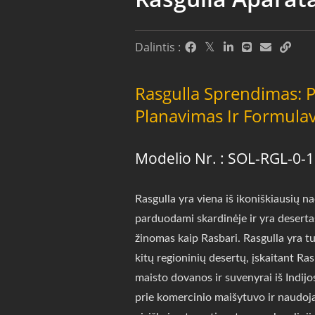
Dalintis :
Rasgulla Sprendimas: 
Planavimas Ir Formula
Modelio Nr. : SOL-RGL-0-1
Rasgulla yra viena iš ikoniškiausių n
parduodami skardinėje ir yra desertas
žinomas kaip Rasbari. Rasgulla yra tur
kitų regioninių desertų, įskaitant Ra
maisto dovanos ir suvenyrai iš Indij
prie komercinio maišytuvo ir naudo