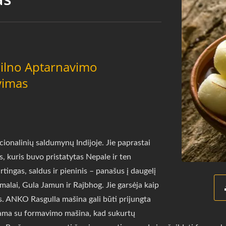
Pilno Aptarnavimo
vimas
acionalinių saldumynų Indijoje. Jie paprastai
, kuris buvo pristatytas Nepale ir ten
tingas, saldus ir pieninis – panašus į daugelį
smalai, Gula Jamun ir Rajbhog. Jie garsėja kaip
os. ANKO Rasgulla mašina gali būti prijungta
jama su formavimo mašina, kad sukurtų