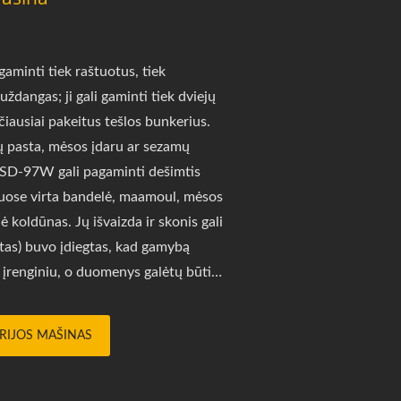
aminti tiek raštuotus, tiek
ždangas; ji gali gaminti tiek dviejų
čiausiai pakeitus tešlos bunkerius.
ų pasta, mėsos įdaru ar sezamų
, SD-97W gali pagaminti dešimtis
aruose virta bandelė, maamoul, mėsos
ė koldūnas. Jų išvaizda ir skonis gali
etas) buvo įdiegtas, kad gamybą
u įrenginiu, o duomenys galėtų būti
enų analizę, kad būtų palaikomas
iežiūros priminimo programą, kad
ERIJOS MAŠINAS
i greitą pasiūlymą ir konsultaciją?
ildyti formą.