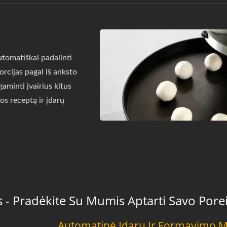
tomatiškai padalinti
orcijas pagal iš anksto
 gaminti įvairius kitus
os receptą ir įdarų
s - Pradėkite Su Mumis Aptarti Savo Pore
Automatinė Įdarų Ir Formavimo 