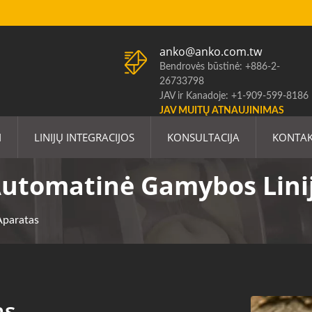
anko@anko.com.tw
Bendrovės būstinė: +886-2-
26733798
JAV ir Kanadoje: +1-909-599-8186
JAV MUITŲ ATNAUJINIMAS
I
LINIJŲ INTEGRACIJOS
KONSULTACIJA
KONTAK
 Automatinė Gamybos Lini
Aparatas
as