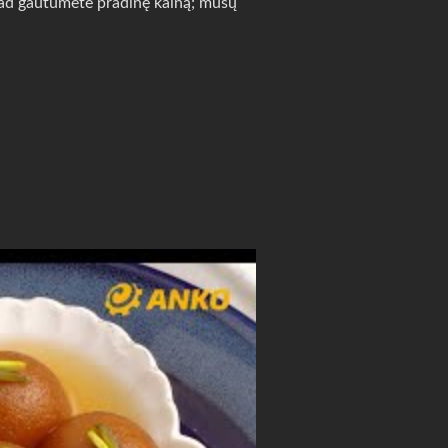
 kad gautumėte pradinę kainą; mūsų