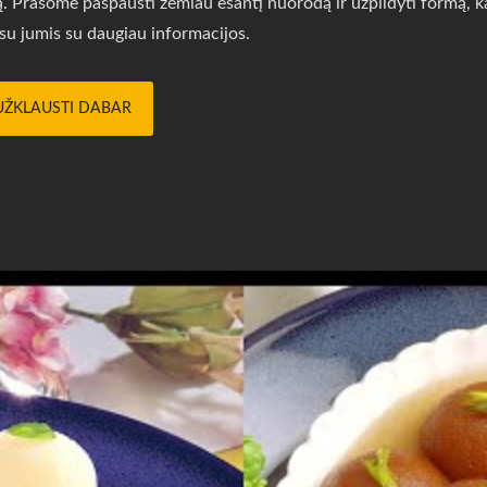
ją. Prašome paspausti žemiau esantį nuorodą ir užpildyti formą,
 su jumis su daugiau informacijos.
UŽKLAUSTI DABAR