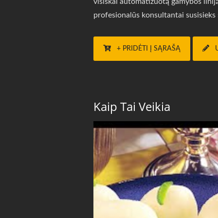
visiškai automatizuotą gamybos lini
profesionalūs konsultantai susisieks
+ PRIDĖTI Į SĄRAŠĄ
Kaip Tai Veikia