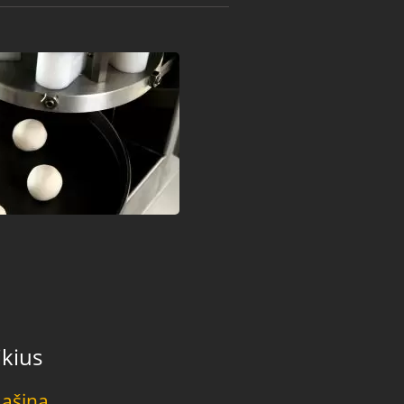
ikius
Mašina