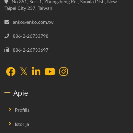
No.351, Sec. 1, Zhongzheng Rd., Sanxia Dist., New
Taipei City 237, Taiwan
anko@anko.com.tw
886-2-26733798
886-2-26733697
Apie
Profilis
Istorija