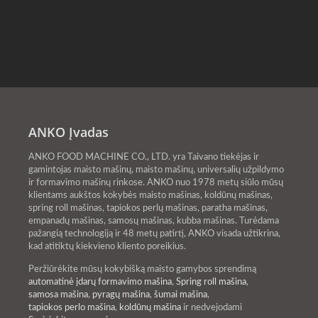
ANKO Įvadas
ANKO FOOD MACHINE CO., LTD. yra Taivano tiekėjas ir
gamintojas maisto mašinų, maisto mašinų, universalių užpildymo
ir formavimo mašinų rinkose. ANKO nuo 1978 metų siūlo mūsų
klientams aukštos kokybės maisto mašinas, koldūnų mašinas,
spring roll mašinas, tapiokos perlų mašinas, paratha mašinas,
empanadų mašinas, samosų mašinas, kubba mašinas. Turėdama
pažangią technologiją ir 48 metų patirtį, ANKO visada užtikrina,
kad atitiktų kiekvieno kliento poreikius.
Peržiūrėkite mūsų kokybišką maisto gamybos sprendimą
automatinė įdarų formavimo mašina
,
Spring roll mašina
,
samosa mašina
,
pyragų mašina
,
šumai mašina
,
tapiokos perlo mašina
,
koldūnų mašina
ir nedvejodami