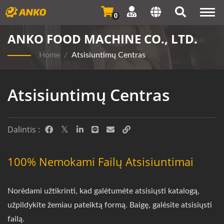
Togg
0
navi
ANKO FOOD MACHINE CO., LTD.
Home
/
Atsisiuntimų Centras
Atsisiuntimų Centras
Dalintis :
100% Nemokami Failų Atsisiuntimai
Norėdami užtikrinti, kad galėtumėte atsisiųsti katalogą,
užpildykite žemiau pateiktą formą. Baigę, galėsite atsisiųsti
failą.