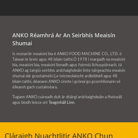
ANKO Réamhrá Ar An Seirbhís Meaisín
Shumai
Is monaróir meaisíní bia é ANKO FOOD MACHINE CO., LTD. ó
Taiwan le breis agus 48 bliain taithí.Ó 1978 i margadh na meaisíní
bia, meaisíní bia, meaisíní líonadh agus foirmiú ilchuspóireach, tá
ANKO ag tairgiú seirbhís ardchaighdeáin línte táirgeachta meaisín
shumai dár gcustaiméirí.Le teicneolaíocht ardleibhéil agus 48
bliain taithí, déanann ANKO cinnte i gcónaí go gcomhlíonann sé
éileamh gach custaiméara.
Tugann ANKO cuireadh duit ár dtáirgí ardchaighdeáin a fheiceáil
agus bíodh leisce ort
Teagmháil Linn
.
Cláraigh Nuachtlitir ANKO Chun