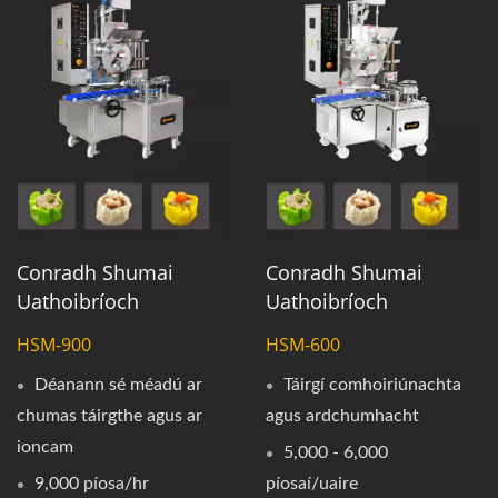
Conradh Shumai
Conradh Shumai
Uathoibríoch
Uathoibríoch
HSM-900
HSM-600
Déanann sé méadú ar
Táirgí comhoiriúnachta
chumas táirgthe agus ar
agus ardchumhacht
ioncam
5,000 - 6,000
9,000 píosa/hr
píosaí/uaire