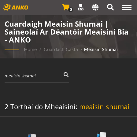
Togg
0
navi
Cuardaigh Meaisín Shumai |
Saineolaí Ar Déantóir Meaisíní Bia
- ANKO
Home
/
Cuardach Casta
/
Meaisín Shumai
2 Torthaí do Mheaisíní:
meaisín shumai