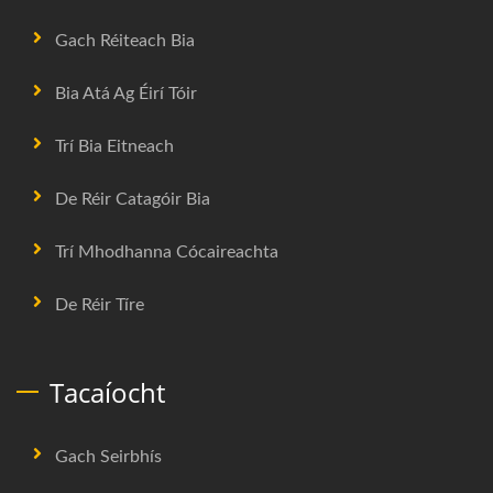
Gach Réiteach Bia
Bia Atá Ag Éirí Tóir
Trí Bia Eitneach
De Réir Catagóir Bia
Trí Mhodhanna Cócaireachta
De Réir Tíre
Tacaíocht
Gach Seirbhís