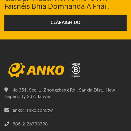
Faisnéis Bhia Domhanda A Fháil.
CLÁRAIGH DO
No.351, Sec. 1, Zhongzheng Rd., Sanxia Dist., New
Taipei City 237, Taiwan
anko@anko.com.tw
886-2-26733798