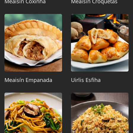
Meaisín Coxinha
Meaisín Croquetas
Meaisín Empanada
Uirlis Esfiha