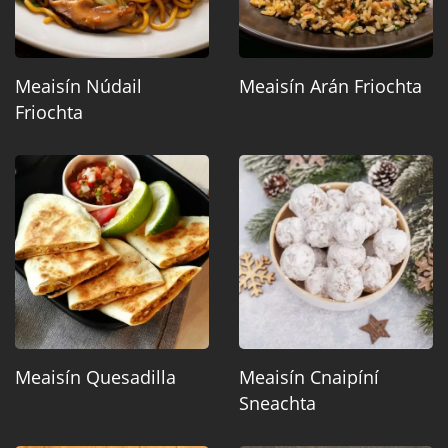
Meaisín Núdail
Meaisín Arán Friochta
Friochta
Meaisín Quesadilla
Meaisín Cnaipíní
Sneachta