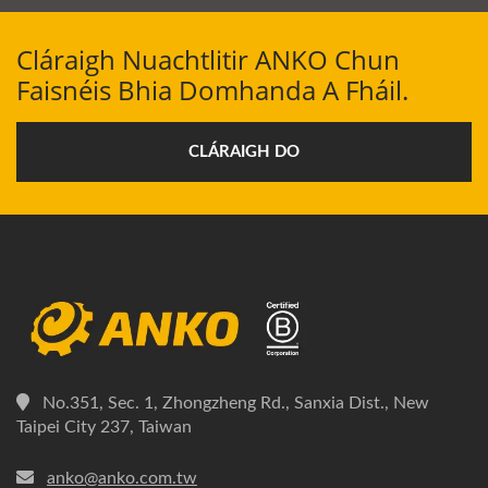
Cláraigh Nuachtlitir ANKO Chun
Faisnéis Bhia Domhanda A Fháil.
CLÁRAIGH DO
No.351, Sec. 1, Zhongzheng Rd., Sanxia Dist., New
Taipei City 237, Taiwan
anko@anko.com.tw