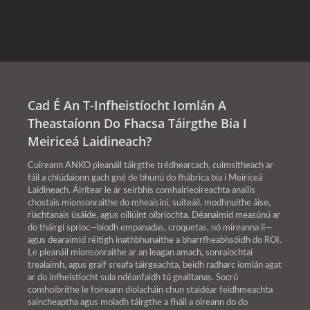
Cad É An T-Infheistíocht Iomlán A
Theastaíonn Do Fhacsa Táirgthe Bia I
Meiriceá Laidineach?
Cuireann ANKO pleanáil táirgthe trédhearcach, cuimsitheach ar
fáil a chlúdaíonn gach gné de bhunú do fhábrica bia i Meiriceá
Laidineach. Áirítear le ár seirbhís comhairleoireachta anailís
chostais mionsonraithe do mheaisíní, suiteáil, modhnuithe áise,
riachtanais úsáide, agus oiliúint oibríochta. Déanaimid measúnú ar
do tháirgí sprioc—bíodh empanadas, croquetas, nó míreanna il—
agus dearaimid réitigh inathbhunaithe a bharrfheabhsóidh do ROI.
Le pleanáil mionsonraithe ar an leagan amach, sonraíochtaí
trealaimh, agus graif sreafa táirgeachta, beidh radharc iomlán agat
ar do infheistíocht sula ndéanfaidh tú gealltanas. Socrú
comhoibrithe le foireann díolacháin chun staidéar feidhmeachta
saincheaptha agus moladh táirgthe a fháil a oireann do do