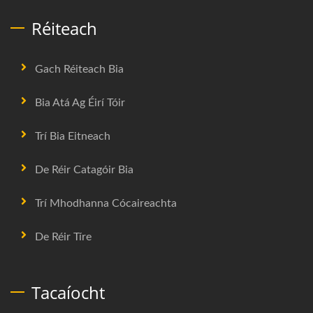
Réiteach
Gach Réiteach Bia
Bia Atá Ag Éirí Tóir
Trí Bia Eitneach
De Réir Catagóir Bia
Trí Mhodhanna Cócaireachta
De Réir Tíre
Tacaíocht