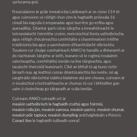
spriocanna gnó.
Freastalaíonn ár gclár innealra bia Laidineach ar os cionn 114 tír
agus cuimsíonn sé réitigh chun cinn le haghaidh próiseála 16
cineál bia éagsúla ó empanadas agus burritos go esfiha agus
quesadillas. Déantar gach córas táirgthe a innealtóireacht le
teicneolaíocht foirmithe cruinn, meicníochtaí líonta uathoibríocha,
agus réitigh chócaireachta comhtháite a chaomhnaíonn tréithe
traidisiúnta bia agus a uasmhaíonn éifeachtúlacht oibríochta.
Tosaíonn cur chuige comhairleach ANKO le hanailís a dhéanamh ar
do riachtanais táirgthe ar leith, leanann sé le roghnú trealaimh
saincheaptha, comhtháthú iomlán na líne táirgeachta, agus
tacaíocht theicniúil leanúnach. Cibé an bhfuil tú ag bunú cistin
lárnach nua, ag leathnú cumas déantúsaíochta bia reoite, nó ag
uasghrádú oibríochtaí slabhra bialainne atá ann cheana, cuireann ár
n-íocaíochtaí críochnaitheacha ar chumas tú cur i bhfeidhm gan
uaim ó choincheap go táirgeadh ar scála iomlán.
Cuireann ANKO cuireadh ort ár
meaisín uathoibríoch le haghaidh cruthú agus foirmiú
,
meaisín rolla jún
,
meaisín samosa
,
meaisín pastry
,
meaisín shumai
,
meaisín póir tapioca
,
meaisín dumpling
ardchaighdeáin a fhiosrú.
Conact linn
le haghaidh tuilleadh sonraí!