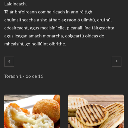
Laidineach.
Tá ár bhfoireann comhairleach in ann réitigh
chuimsitheacha a sholáthar; ag raon ó ullmhú, cruthú,
cócaireacht, agus meaisíní eile, pleanáil líne táirgeachta
agus leagan amach monarcha, coigeartú oideas do
mheaisíní, go hoiliúint oibrithe.
Toradh 1 - 16 de 16