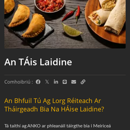
An TÁis Laidine
Comhoibriú :
An Bhfuil Tú Ag Lorg Réiteach Ar
Tháirgeadh Bia Na HÁise Laidine?
Tá taithí ag ANKO ar phleanáil táirgthe bia i Meiriceá