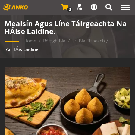
Togg
0
navi
Meaisín Agus Líne Táirgeachta Na
HÁise Laidine.
Home
/
Réitigh Bia
/
Trí Bia Eitneach
/
An TÁis Laidine