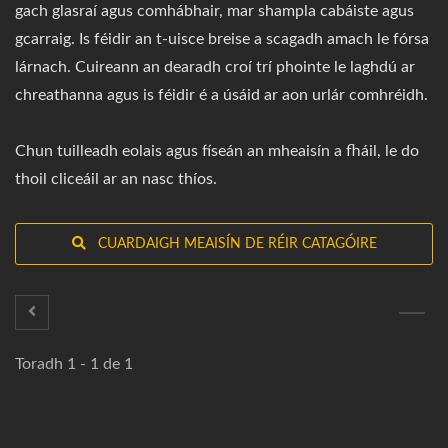
gach glasraí agus comhábhair, mar shampla cabáiste agus
gcarraig. Is féidir an t-uisce breise a scagadh amach le fórsa
lárnach. Cuireann an dearadh croí trí phointe le laghdú ar
chreathanna agus is féidir é a úsáid ar aon urlár comhréidh.
Chun tuilleadh eolais agus físeán an mheaisín a fháil, le do
thoil cliceáil ar an nasc thíos.
CUARDAIGH MEAISÍN DE RÉIR CATAGÓIRE
Toradh 1 - 1 de 1