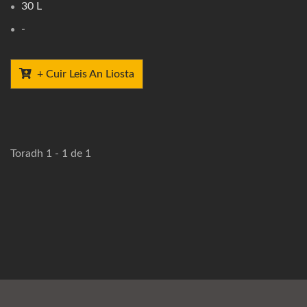
30 L
-
+ Cuir Leis An Liosta
Toradh 1 - 1 de 1