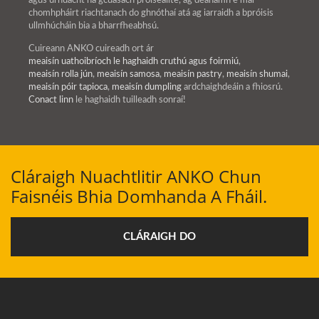
agus úrnuacht na gcuasach próiseáilte, ag déanamh é mar
chomhpháirt riachtanach do ghnóthaí atá ag iarraidh a bpróisis
ullmhúcháin bia a bharrfheabhsú.
Cuireann ANKO cuireadh ort ár
meaisín uathoibríoch le haghaidh cruthú agus foirmiú
,
meaisín rolla jún
,
meaisín samosa
,
meaisín pastry
,
meaisín shumai
,
meaisín póir tapioca
,
meaisín dumpling
ardchaighdeáin a fhiosrú.
Conact linn
le haghaidh tuilleadh sonraí!
Cláraigh Nuachtlitir ANKO Chun
Faisnéis Bhia Domhanda A Fháil.
CLÁRAIGH DO