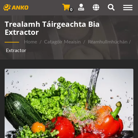
Togg
0
navi
Trealamh Táirgeachta Bia
Extractor
Home
/
Catagóir Meaisín
/
Réamhullmhúchán
/
Extractor