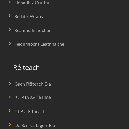
Líonadh / Cruthú
Rollaí / Wraps
Réamhullmhúchán
Feidhmíocht Leathnaithe
Réiteach
Gach Réiteach Bia
Bia Atá Ag Éirí Tóir
Trí Bia Eitneach
De Réir Catagóir Bia