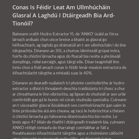
Conas Is Féidir Leat Am Ullmhúcháin
Glasraí A Laghdú I Dtáirgeadh Bia Ard-
Tionóil?
Baineann sraith Hydro-Extractor YL de 'ANKO' úsáid as fórsa
lárnach ardluais chun uisce breise a bhaint as glasraí go
héifeachtach, ag laghdú go drámatúil an t-am ullmhúcháin i do líne
táirgeachta. Déanann an 30L a chumas láimhseáil grúpaí móra,
foirfe do chistiní lárnacha agus do fhacail bia reoite a phróiseáil
dumplings, rollaí earraigh, agus táirgí eile. Déan teagmháil linn
inniu chun a fháil amach conas is féidir lenár meaisín extractora do
éifeachtúlacht táirgthe a mhéadú suas le 40%.
Déanann an dearadh nuálaíoch trí phointe comhoibrithe ár hydro-
extractor a dhíol ó threalamh deochta traidisiúnta trí chosc a chur
ar chreathanna le linn oibríochta, ag ligean do shuiteáil ar aon urlár
comhréidh gan gá le bunús nó córais shuiteála speisialta. Cuireann
an t-uisceadóir glasraí ilúsáideach seo comhoiriúnacht gan uaim le
línte próiseála bia atá ann cheana, ag tacú le hoibríochtaí a théann
ó chistiní lárnacha go háiseanna déantúsaíochta bia reoite. Le
breis agus 47 bliain de thaithí i dtáirgeadh trealaimh bia, cuireann
ANKO réitigh iontaofa do tharraingt comhábhar ar fáil a
fheabhsaíonn éifeachtúlacht táirgthe agus a choinníonn cáilíocht