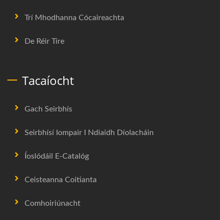
Trí Mhodhanna Cócaireachta
De Réir Tíre
Tacaíocht
Gach Seirbhís
Seirbhísí Iompair I Ndiaidh Díolacháin
Íoslódáil E-Catalóg
Ceisteanna Coitianta
Comhoiriúnacht