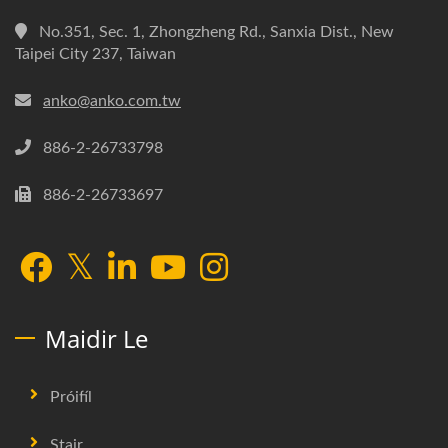
No.351, Sec. 1, Zhongzheng Rd., Sanxia Dist., New
Taipei City 237, Taiwan
anko@anko.com.tw
886-2-26733798
886-2-26733697
Maidir Le
Próifíl
Stair