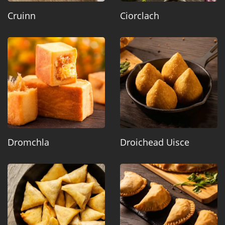
Cruinn
Ciorclach
Dromchla
Droichead Uisce