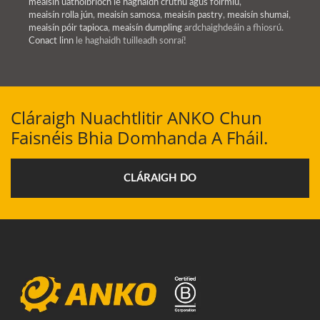
meaisín uathoibríoch le haghaidh cruthú agus foirmiú
,
meaisín rolla jún
,
meaisín samosa
,
meaisín pastry
,
meaisín shumai
,
meaisín póir tapioca
,
meaisín dumpling
ardchaighdeáin a fhiosrú.
Conact linn
le haghaidh tuilleadh sonraí!
Cláraigh Nuachtlitir ANKO Chun
Faisnéis Bhia Domhanda A Fháil.
CLÁRAIGH DO