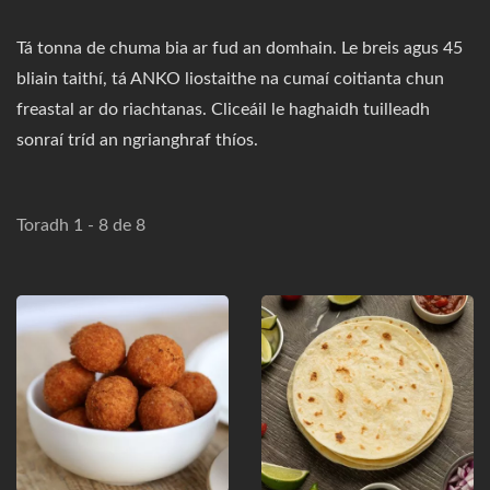
Tá tonna de chuma bia ar fud an domhain. Le breis agus 45
bliain taithí, tá ANKO liostaithe na cumaí coitianta chun
freastal ar do riachtanas. Cliceáil le haghaidh tuilleadh
sonraí tríd an ngrianghraf thíos.
Toradh 1 - 8 de 8