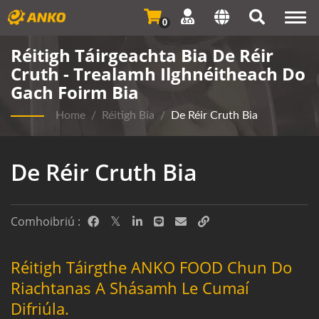
Togg
0
navi
Réitigh Táirgeachta Bia De Réir
Cruth - Trealamh Ilghnéitheach Do
Gach Foirm Bia
Home
/
Réitigh Bia
/
De Réir Cruth Bia
De Réir Cruth Bia
Comhoibriú :
Réitigh Táirgthe ANKO FOOD Chun Do
Riachtanas A Shásamh Le Cumaí
Difriúla.