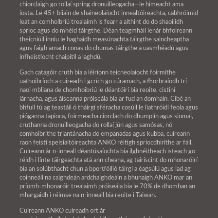
chiorclaigh go rollaí spring dronuilleogacha—le himeacht ama
íosta. Le 45+ bliain de shaineolaíocht innealtóireachta, cabhróimid
leat an comhoibriú trealaimh is fearr a aithint do do shaoilidh
sprioc agus do mhéid táirgthe. Déan teagmháil lenár bhfoireann
theicniúil inniu le haghaidh measúnachta táirgthe saincheaptha
agus faigh amach conas do chumas táirgthe a uasmhéadú agus
infheistíocht chaipitil a laghdú.
Gach catagóir cruth bia a léiríonn teicneolaíocht foirmithe
uathoibríoch a cuireadh i gcrích go cúramach, a fhorbraíodh trí
naoi mbliana de chomhoibriú le déantóirí bia reoite, cistiní
lárnacha, agus áiseanna próiseála bia ar fud an domhain. Cibé an
bhfuil tú ag teastáil ó tháirgí sféracha cosúil le liathróidí feola agus
pióganna tapioca, foirmeacha ciorclach do dhumplín agus siomai,
cruthanna dronuilleogacha do rollaí jún agus samósas, nó
comhoibrithe triantánacha do empanadas agus kubba, cuireann
raon feistí speisialtóireachta ANKO réitigh spriocdhírithe ar fáil.
Cuireann ár n-inneall déantúsaíochta bia ilghnéitheach isteach go
réidh i línte táirgeachta atá ann cheana, ag tairiscint do mhonaróirí
bia an solúbthacht chun a bportfóilió táirgí a éagsúlú agus iad ag
coinneáil na caighdeán ardchaighdeáin a bhunaigh ANKO mar an
príomh-mhonaróir trealaimh próiseála bia le 70% de dhomhan an
mhargaidh i réimse na n-inneall bia reoite i Taiwan.
Cuireann ANKO cuireadh ort ár