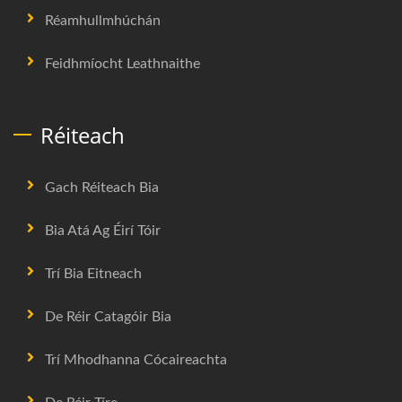
Réamhullmhúchán
Feidhmíocht Leathnaithe
Réiteach
Gach Réiteach Bia
Bia Atá Ag Éirí Tóir
Trí Bia Eitneach
De Réir Catagóir Bia
Trí Mhodhanna Cócaireachta