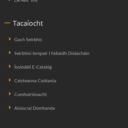
De Réir Tíre
Tacaíocht
Gach Seirbhís
Seirbhísí Iompair I Ndiaidh Díolacháin
Íoslódáil E-Catalóg
Ceisteanna Coitianta
Comhoiriúnacht
Aisíocraí Domhanda