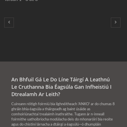
An Bhfuil Gá Le Do Líne Táirgí A Leathnú
Le Cruthanna Bia Éagsúla Gan Infheistiú I
Dtrealamh Ar Leith?
Cuireann réitigh foirmiú bia ilghnéitheach 'ANKO' ar do chumas 8
ghráin bhia éagsúla a tháirgeadh ag baint úsáide as
comhoiriúnachtaí trealaimh inathraithe. Tugann ár n-inneall
foirmithe uathoibríocha modúlacha deis do mhonaróirí bia reoite
agus do chistiní lárnacha a dtáirgí a éagsúlú—ó dhumpláin