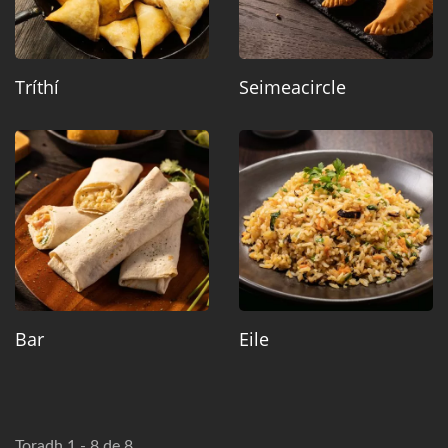
Tríthí
Seimeacircle
Bar
Eile
Toradh 1 - 8 de 8