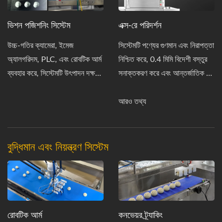
ভিশন পজিশনিং সিস্টেম
এক্স-রে পরিদর্শন
উচ্চ-গতির ক্যামেরা, ইমেজ
সিস্টেমটি পণ্যের গুণমান এবং নিরাপত্তা
অ্যালগরিদম, PLC, এবং রোবটিক আর্ম
নিশ্চিত করে, 0.4 মিমি বিদেশী বস্তুর
ব্যবহার করে, সিস্টেমটি উৎপাদন দক্ষতা
সনাক্তকরণ করে এবং আন্তর্জাতিক মান
এবং সঠিকতা বাড়ায়।
পূরণ করে।
আরও তথ্য
বুদ্ধিমান এবং নিয়ন্ত্রণ সিস্টেম
রোবটিক আর্ম
কনভেয়র ট্র্যাকিং