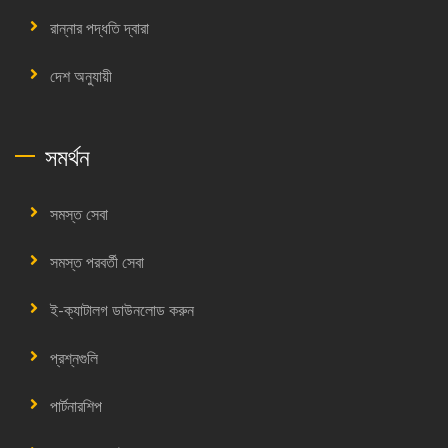
রান্নার পদ্ধতি দ্বারা
দেশ অনুযায়ী
সমর্থন
সমস্ত সেবা
সমস্ত পরবর্তী সেবা
ই-ক্যাটালগ ডাউনলোড করুন
প্রশ্নগুলি
পার্টনারশিপ