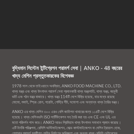
বুদ্ধিমান সিস্টেম ইন্টিগ্রেশন পরামর্শ সেবা | ANKO - 48 বছরের
খাদ্য মেশিন প্রস্তুতকারকের বিশেষজ্ঞ
1978 সাল থেকে তাইওয়ানে অবস্থিত, ANKO FOOD MACHINE CO., LTD.
খাদ্য যন্ত্র এবং খাদ্য উৎপাদন পরামর্শ সেবা প্রদানকারী খাদ্য যন্ত্রপাতি, খাদ্য যন্ত্র, বহুমুখী
ভর্তি এবং গঠন যন্ত্র বাজারে। খাদ্য যন্ত্র 114টি দেশে বিক্রি হয়েছে, যার মধ্যে রয়েছে
মোমো, শুমাই, স্প্রিং রোল, পরোটা, পেস্ট্রি শীট, সমোশা এবং অন্যান্য খাদ্য তৈরির যন্ত্র।
ANKO এর খাদ্য মেশিন ৩০০ এরও বেশি জাতিগত খাবারের জন্য ১১৪টি দেশে বিক্রি
হয়েছে। খাদ্য মেশিনগুলি ISO সার্টিফিকেশন সহ তৈরি করা হয় এবং CE এবং UL এর
মতো পরিদর্শন পাস করে। ANKO আরও প্রিমিয়াম খাদ্য উৎপাদন সমাধান প্রদান করেছে।
এটি টার্নকি পরিকল্পনা, রেসিপি অপ্টিমাইজেশন, মোল্ড কাস্টমাইজেশন বা মেশিন ট্রায়াল হোক,
পেশাদার পরামর্শ সমষ্টিগত মেশিন নির্মাণের অভিজ্ঞতা এবং অনন্য খাদ্য রেসিপি ডেটাবেসের