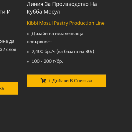
Линия За Производство На
ти И
Кубба Мосул
Kibbi Mosul Pastry Production Line
Дизайн на незалепваща
оже да
повърхност
 32 слоя
2,400 бр./ч (на базата на 80г)
100 - 200 г/бр.
+ Добави В Списъка
ка