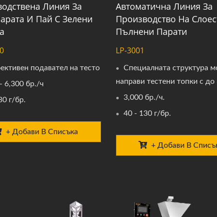
одствена Линия За
Автоматична Линия За
арата И Пай С Зелени
Производство На Слоес
а
Пълнени Парати
0
LP-3001
ективен подавател на тесто
Специалната структура м
направи тестени топки с до
- 6,300 бр./ч
3,000 бр./ч.
30 г/бр.
40 - 130 г/бр.
+ Добави В Списъка
+ Добави В Списъ