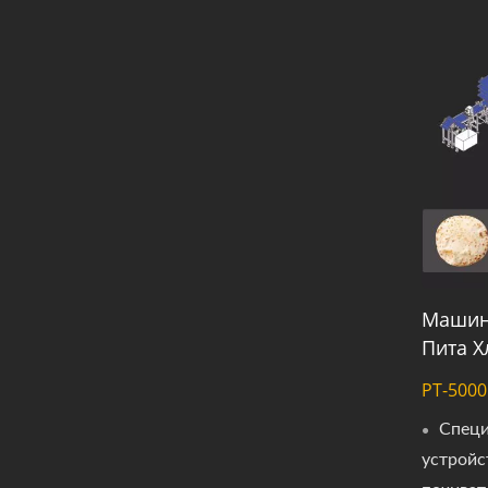
Машин
Пита Х
PT-5000
Специ
устройс