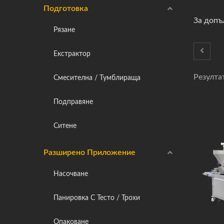
Подготовка
За допъ
Рязане
Екстрактор
Резултат
Смесителна / Тумблираща
Подправяне
Ситене
Разширено Приложение
Насочване
Панировка С Тесто / Трохи
Опаковане