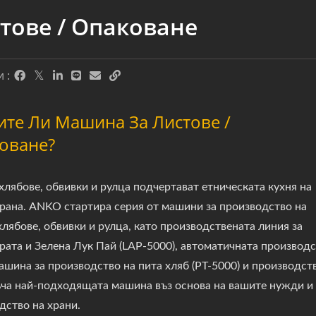
тове / Опаковане
 :
ите Ли Машина За Листове /
оване?
хлябове, обвивки и рулца подчертават етническата кухня на
трана. ANKO стартира серия от машини за производство на
хлябове, обвивки и рулца, като производствената линия за
рата и Зелена Лук Пай (LAP-5000), автоматичната производс
машина за производство на пита хляб (PT-5000) и производст
ча най-подходящата машина въз основа на вашите нужди и
дство на храни.