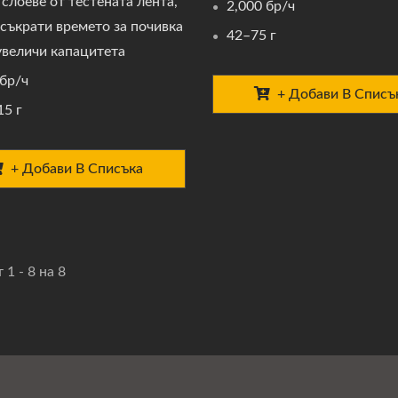
 слоеве от тестената лента,
2,000 бр/ч
е съкрати времето за почивка
42–75 г
 увеличи капацитета
 бр/ч
+ Добави В Списъ
15 г
+ Добави В Списъка
 1 - 8 на 8