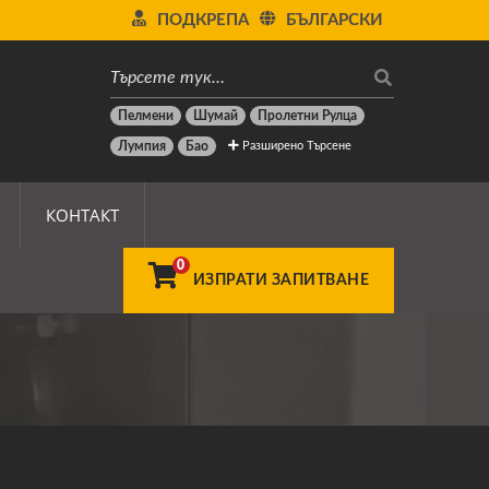
ПОДКРЕПА
БЪЛГАРСКИ
Пелмени
Шумай
Пролетни Рулца
Разширено Търсене
Лумпия
Бао
КОНТАКТ
0
 Разточване /
ИЗПРАТИ ЗАПИТВАНЕ