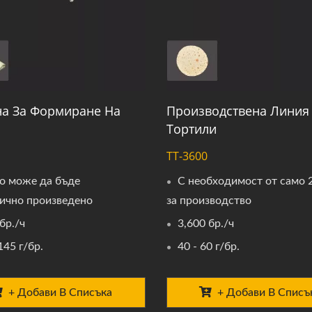
а За Формиране На
Производствена Линия
Тортили
TT-3600
о може да бъде
С необходимост от само 
ично произведено
за производство
бр./ч
3,600 бр./ч
145 г/бр.
40 - 60 г/бр.
+ Добави В Списъка
+ Добави В Списъ