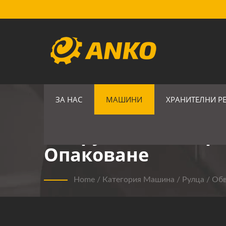
ЗА НАС
МАШИНИ
ХРАНИТЕЛНИ Р
Оборудване За Про
Опаковане
Home
/
Категория Машина
/
Рулца / Об