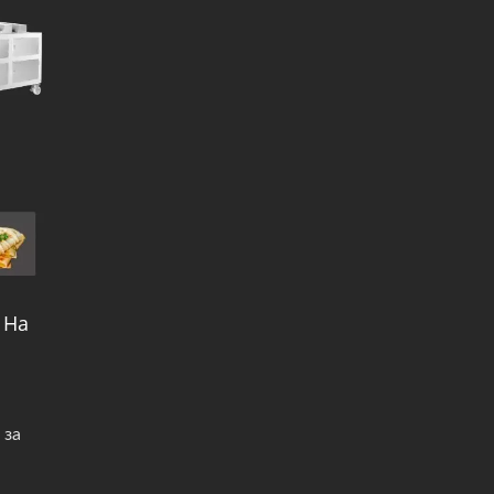
 На
 за