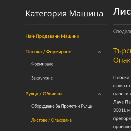
Лис
Категория Машина
Сподели
Най-Продавани Машини
Търс
Плънка / Формиране
Опак
Формиране
Плоски 
Закръгляне
всяка с
Рулца / Обвивки
плоски 
Лача Па
Оборудване За Пролетни Рулца
3001), 
препоръ
Листове / Опаковане
произво