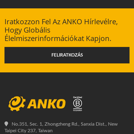
Iratkozzon Fel Az ANKO Hírlevélre,
Hogy Globális
Élelmiszerinformációkat Kapjon.
FELIRATKOZÁS
No.351, Sec. 1, Zhongzheng Rd., Sanxia Dist., New
Taipei City 237, Taiwan