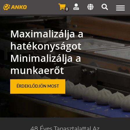
Togg
0
navi
Maximalizálja a
hatékonyságot
Minimalizálja a
munkaerőt
ÉRDEKLŐDJÖN MOST
48 Éves Tapasztalattal Az