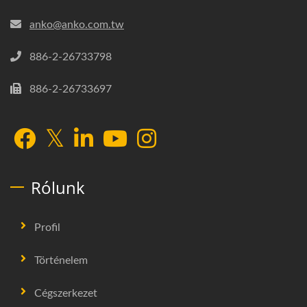
anko@anko.com.tw
886-2-26733798
886-2-26733697
Rólunk
Profil
Történelem
Cégszerkezet