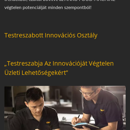
végtelen potenciálját minden szempontból!
Testreszabott Innovációs Osztály
„Testreszabja Az Innovációját Végtelen
Üzleti Lehetőségekért”