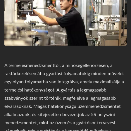
A termelésmenedzsmenttől, a minőségellenőrzésen, a
raktárkezelésen át a gyártási folyamatokig minden művelet
egy olyan folyamatba van integrálva, amely maximalizálja a
termelési hatékonyságot. A gyártás a legmagasabb
szabványok szerint történik, megfelelve a legmagasabb
elvárásoknak. Magas hatékonyságú üzemmenedzsmentet
alkalmazunk, és kifejezetten bevezetjük az 5S helyszíni
menedzsmentet, mint az üzem és a gyártósor tervezési
irányelveit, míg a gyártás és a kapcsolódó műveletek