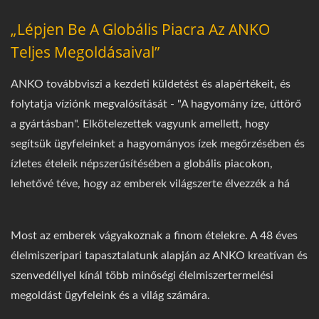
„Lépjen Be A Globális Piacra Az ANKO
Teljes Megoldásaival”
ANKO továbbviszi a kezdeti küldetést és alapértékeit, és
folytatja víziónk megvalósítását - "A hagyomány íze, úttörő
a gyártásban". Elkötelezettek vagyunk amellett, hogy
segítsük ügyfeleinket a hagyományos ízek megőrzésében és
ízletes ételeik népszerűsítésében a globális piacokon,
lehetővé téve, hogy az emberek világszerte élvezzék a há
Most az emberek vágyakoznak a finom ételekre. A 48 éves
élelmiszeripari tapasztalatunk alapján az ANKO kreatívan és
szenvedéllyel kínál több minőségi élelmiszertermelési
megoldást ügyfeleink és a világ számára.