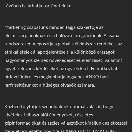
tévében is láthatja történeteinket.
Marketing csapatunk minden tagja szakértője az
élelmiszerpiacoknak és a hálózati integrációnak. A csapat
rendszeresen megosztja a globális élelmiszertrendeket, az
etnikai ételek állapotjelentéseit, a különböző országok
hagyományos ízeinek növekedését és elemzését, valamint
egyéb releváns kérdéseket az ügyfelekkel. Feliratkozhat
hírlevelünkre, és megkaphatja ingyenes ANKO havi
hírfrissítésünket a hűséges olvasók számára.
Közben folytatjuk weboldalunk optimalizálását, hogy
kivételes felhasználói élményeket, részletes
gépinformációkat és széles választékot kínáljunk az étkezési
trendekből, ezáltal bővítve az ANKO FOOD MACHINE