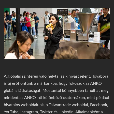
A globális színtéren való helytállás kihívást jelent. Továbbra
is új erőt öntünk a márkánkba, hogy fokozzuk az ANKO
globális láthatóságát. Mostantól könnyebben tanulhat meg
mindent az ANKO-ról különböző csatornákon, mint például
hivatalos weboldalunk, a Taiwantrade weboldal, Facebook,
YouTube, Instagram, Twitter és LinkedIn. Alkalmanként a