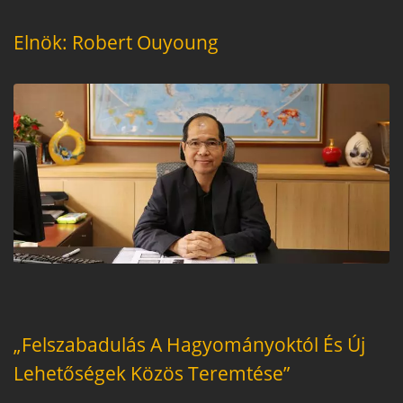
Elnök: Robert Ouyoung
„Felszabadulás A Hagyományoktól És Új
Lehetőségek Közös Teremtése”