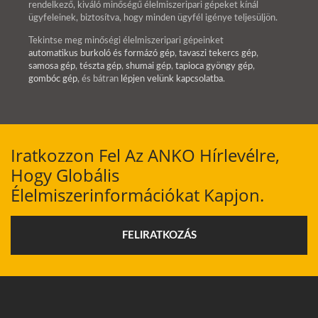
rendelkező, kiváló minőségű élelmiszeripari gépeket kínál
ügyfeleinek, biztosítva, hogy minden ügyfél igénye teljesüljön.
Tekintse meg minőségi élelmiszeripari gépeinket
automatikus burkoló és formázó gép
,
tavaszi tekercs gép
,
samosa gép
,
tészta gép
,
shumai gép
,
tapioca gyöngy gép
,
gombóc gép
, és bátran
lépjen velünk kapcsolatba
.
Iratkozzon Fel Az ANKO Hírlevélre,
Hogy Globális
Élelmiszerinformációkat Kapjon.
FELIRATKOZÁS