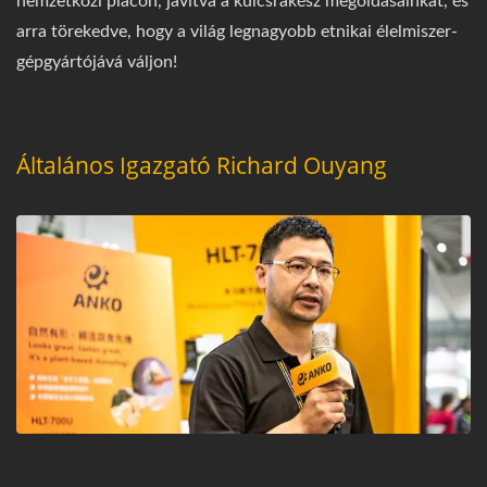
nemzetközi piacon, javítva a kulcsrakész megoldásainkat, és
arra törekedve, hogy a világ legnagyobb etnikai élelmiszer-
gépgyártójává váljon!
Általános Igazgató Richard Ouyang