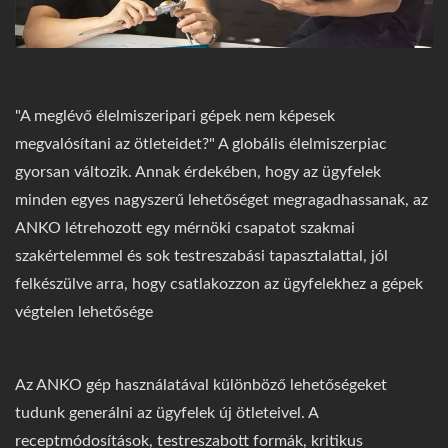
"A meglévő élelmiszeripari gépek nem képesek
megvalósítani az ötleteidet?" A globális élelmiszerpiac
gyorsan változik. Annak érdekében, hogy az ügyfelek
minden egyes nagyszerű lehetőséget megragadhassanak, az
ANKO létrehozott egy mérnöki csapatot szakmai
szakértelemmel és sok testreszabási tapasztalattal, jól
felkészülve arra, hogy csatlakozzon az ügyfelekhez a gépek
végtelen lehetősége
Az ANKO gép használatával különböző lehetőségeket
tudunk generálni az ügyfelek új ötleteivel. A
receptmódosítások, testreszabott formák, kritikus