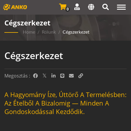
Togg
0
navi
Cégszerkezet
Home
/
Rólunk
/
Cégszerkezet
Cégszerkezet
Megosztás :
A Hagyomány Íze, Úttörő A Termelésben:
Az Ételből A Bizalomig — Minden A
Gondoskodással Kezdődik.