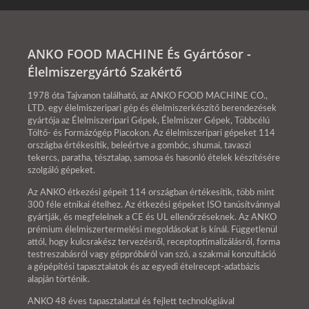
ANKO FOOD MACHINE És Gyártósor -
Élelmiszergyártó Szakértő
1978 óta Tajvanon található, az ANKO FOOD MACHINE CO.,
LTD. egy élelmiszeripari gép és élelmiszerkészítő berendezések
gyártója az Élelmiszeripari Gépek, Élelmiszer Gépek, Többcélú
Töltő- és Formázógép Piacokon. Az élelmiszeripari gépeket 114
országba értékesítik, beleértve a gombóc, shumai, tavaszi
tekercs, paratha, tésztalap, samosa és hasonló ételek készítésére
szolgáló gépeket.
Az ANKO étkezési gépeit 114 országban értékesítik, több mint
300 féle etnikai ételhez. Az étkezési gépeket ISO tanúsítvánnyal
gyártják, és megfelelnek a CE és UL ellenőrzéseknek. Az ANKO
prémium élelmiszertermelési megoldásokat is kínál. Függetlenül
attól, hogy kulcsrakész tervezésről, receptoptimalizálásról, forma
testreszabásról vagy géppróbáról van szó, a szakmai konzultáció
a gépépítési tapasztalatok és az egyedi ételrecept-adatbázis
alapján történik.
ANKO 48 éves tapasztalattal és fejlett technológiával