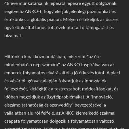
48 éve munkatársaink lépésről lépésre együtt dolgoznak,
segítve az ANKO-t, hogy elérjük jelenlegi pozíciónkat és
értékünket a globális piacon. Mélyen értékeljük az összes
ügyfelünk által tanúsított évek óta tartó támogatást és
bizalmat.
Hittünk a kínai közmondásban, miszerint "az étel
mindenható a nép számára", az ANKO inspirálva van az
emberek folyamatos elvárásaitól a jó étkezés iránt. A piaci
és vásárlói igények alapján folytatjuk az innovációk
fejlesztését, kielégítjük a testreszabott módosításokat, és
időben megoldjuk az ügyfélproblémákat. A "innováció,
elszámoltathatóság és szenvedély" bevezetésével a
vállalatban alulról felfelé, az ANKO kiemelkedő szakmai
csapata folyamatosan dolgozik a folyamatosan változó