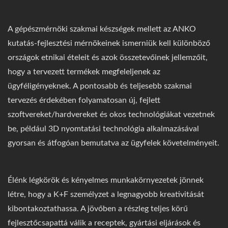
A gépészmérnöki szakmai készségek mellett az ANKO
kutatás-fejlesztési mérnökeinek ismerniük kell különböző
országok etnikai ételeit és azok összetevőinek jellemzőit,
hogy a tervezett termékek megfeleljenek az
ügyféligényeknek. A pontosabb és teljesebb szakmai
tervezés érdekében folyamatosan új, fejlett
szoftvereket/hardvereket és okos technológiákat vezetnek
be, például 3D nyomtatási technológia alkalmazásával
gyorsan és átfogóan bemutatva az ügyfelek követelményeit.
Élénk légkörök és kényelmes munkakörnyezetek jönnek
létre, hogy a K+F személyzet a legnagyobb kreativitását
kibontakoztathassa. A jövőben a részleg teljes körű
fejlesztőcsapattá válik a receptek, gyártási eljárások és