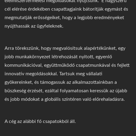
élelmiszertermelési megoldásokat nyújtsunk." E nagyszerű
cél elérése érdekében csapattagjaink bátorítják egymást és
megmutatják erősségeiket, hogy a legjobb eredményeket
nyújthassák az ügyfeleknek.
Arra törekszünk, hogy megvalósítsuk alapértékünket, egy
jobb munkakörnyezet létrehozását nyitott, egyenlő
kommunikációval, együttműködő csapatmunkával és fejlett
innovatív megoldásokkal. Tartsuk meg vállalati
gyökereinket, és támogassuk az alkalmazottainkban a
büszkeség érzését, ezáltal folyamatosan keressük az újabb
és jobb módokat a globális színtéren való előrehaladásra.
A cég az alábbi fő csapatokból áll.