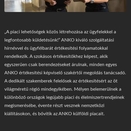
„A piaci lehetőségek közös létrehozása az ügyfelekkel a
legfontosabb küldetésünk!” ANKO kiváló szolgáltatási
hírnévvel és ügyfélbarát értékesítési folyamatokkal
rendelkezik. A szokásos értékesítőkhez képest, akik
egyszerűen csak berendezéseket árulnak, minden egyes
ANKO értékesítési képviselő szakértői megoldás tanácsadó.
A dedikált szakemberek felelősek az értékesítésért az öt
világméretű régió mindegyikében. Mélyen belemerülnek a
különböző országok legújabb piaci és élelmiszertrendjeinek
megismerésébe, évente részt vesznek nemzetközi
kiállításokon, és bővítik az ANKO külföldi piacait.